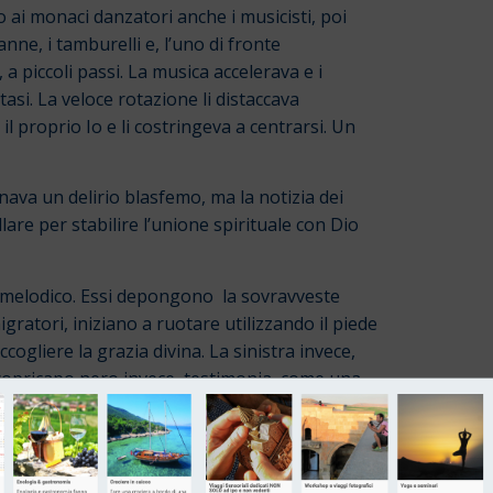
no ai monaci danzatori anche i musicisti, poi
anne, i tamburelli e, l’uno di fronte
 a piccoli passi. La musica accelerava e i
asi. La veloce rotazione li distaccava
l proprio Io e li costringeva a centrarsi. Un
nava un delirio blasfemo, ma la notizia dei
lare per stabilire l’unione spirituale con Dio
o melodico. Essi depongono la sovravveste
gratori, iniziano a ruotare utilizzando il piede
gliere la grazia divina. La sinistra invece,
Il copricapo nero invece testimonia, come una
o si apre a corolla, vuole descrivere l’orbita
a il più antico simbolo sacro, emblema di unità