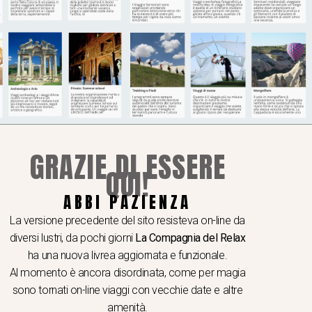
amico e la sua interiorità che invece è
Il Derviscio compie un particolare esercizio
uenza del ritmo del proprio organismo e, nel
 ed emozionale. Lo spettacolo, per chi osserva,
e profondo rispetto per la devozione espressa.
GRAZIE DI ESSERE
QUI!
I A TEMA
ABBI PAZIENZA
 e seminari
La versione precedente del sito resisteva on-line da
hop e viaggi video e fotografici
diversi lustri, da pochi giorni
La Compagnia del Relax
er School
ha una nuova livrea aggiornata e funzionale.
Al momento è ancora disordinata, come per magia
ogia & gastronomia
sono tornati on-line viaggi con vecchie date e altre
ere in caicco
amenità.