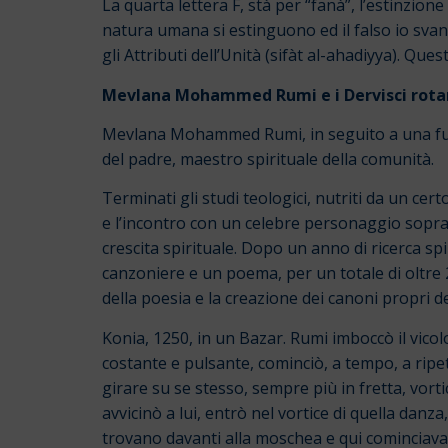
La quarta lettera F, stà per “fanà”, l’estinzione
natura umana si estinguono ed il falso io svan
gli Attributi dell’Unità (sifàt al-ahadiyya). Ques
Mevlana Mohammed Rumi e i Dervisci rota
Mevlana Mohammed Rumi, in seguito a una fuga 
del padre, maestro spirituale della comunità.
Terminati gli studi teologici, nutriti da un cer
e l’incontro con un celebre personaggio sopran
crescita spirituale. Dopo un anno di ricerca spi
canzoniere e un poema, per un totale di oltre 
della poesia e la creazione dei canoni propri de
Konia, 1250, in un Bazar. Rumi imboccò il vicolo
costante e pulsante, cominciò, a tempo, a ripe
girare su se stesso, sempre più in fretta, vort
avvicinò a lui, entrò nel vortice di quella danz
trovano davanti alla moschea e qui cominciavan