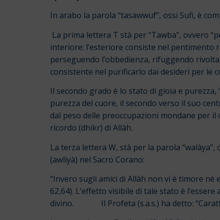
In arabo la parola “tasawwuf”, ossi Sufi, è com
La prima lettera T stà per “Tawba”, ovvero “pe
interiore: l’esteriore consiste nel pentimento rel
perseguendo l’obbedienza, rifuggendo rivolta 
consistente nel purificarlo dai desideri per le
Il secondo grado è lo stato di gioia e purezza,
purezza del cuore, il secondo verso il suo cent
dal peso delle preoccupazioni mondane per il cibo
ricordo (dhikr) di Allàh.
La terza lettera W, stà per la parola “walàya”, 
(awliyà) nel Sacro Corano:
“Invero sugli amici di Allàh non vi è timore nè 
62,64). L’effetto visibile di tale stato è l’esser
divino. Il Profeta (s.a.s.) ha detto: “Caratteri