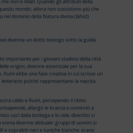
ò che non è Allàh. Quando gli attributi della
di questo mondo, allora non sussistono più che
uata nel dominio della Natura divina (làhùt).
ove divenne un dotto teologo sotto la guida
to importante per i giovani studiosi della città
lle origini, divenne essenziale per la sua
re, Rumi ebbe una fase creativa in cui scrisse un
e letterario poiché rappresentano la nascita
 ancora caldo e Rumi, percependo il ritmo
onsapevole, allargò le braccia e cominciò a
co uscì dalla bottega e lo vide; divertito si
la scena divenne abituale: gruppi di uomini si
li e soprabiti neri e tuniche bianche: erano