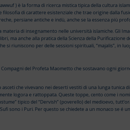
awwuf ) è la forma di ricerca mistica tipica della cultura islam
filosofia di carattere esistenziale che trae origine dalla fu
 greche, persiane antiche e indù, anche se la essenza più pro
ra materia di insegnamento nelle università islamiche. Gli Im
libri, ma anche alla pratica della Scienza della Purificazione 
i riuniscono per delle sessioni spirituali, “majalis”, in luog
”, i Compagni del Profeta Maometto che sostavano ogni giorno
no asceti che vivevano nei deserti vestiti di una lunga tunica d
amente logora e rattoppata. Queste toppe, cento come i nomi
ostume” tipico del “Dervish” (poverello) del medioevo, tutt’ora 
o i Puri. Per questo se chiedete a un monaco se é un Sufi