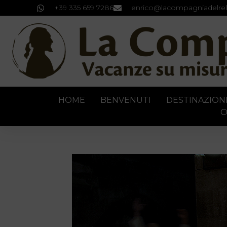
+39 335 659 7286
enrico@lacompagniadelrel
HOME
BENVENUTI
DESTINAZION
C