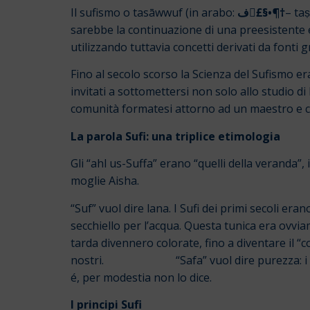
Il sufismo o tasāwwuf (in arabo:
ف
£
§•¶†
– taṣ
sarebbe la continuazione di una preesistente e 
utilizzando tuttavia concetti derivati da fonti
Fino al secolo scorso la Scienza del Sufismo e
invitati a sottomettersi non solo allo studio di 
comunità formatesi attorno ad un maestro e che s
La parola Sufi: una triplice etimologia
Gli “ahl us-Suffa” erano “quelli della veranda
moglie Aisha.
“Suf” vuol dire lana. I Sufi dei primi secoli era
secchiello per l’acqua. Questa tunica era ovvi
tarda divennero colorate, fino a diventare il “c
nostri. “Safa” vuol dire purezza: i Sufi son
é, per modestia non lo dice.
I principi Sufi