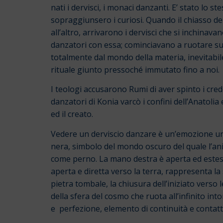
nati i dervisci, i monaci danzanti. E’ stato lo 
sopraggiunsero i curiosi. Quando il chiasso della
all’altro, arrivarono i dervisci che si inchinav
danzatori con essa; cominciavano a ruotare su s
totalmente dal mondo della materia, inevitabile 
rituale giunto pressoché immutato fino a noi.
I teologi accusarono Rumi di aver spinto i cred
danzatori di Konia varcò i confini dell’Anatolia
ed il creato.
Vedere un derviscio danzare è un’emozione uni
nera, simbolo del mondo oscuro del quale l’anim
come perno. La mano destra è aperta ed estesa v
aperta e diretta verso la terra, rappresenta la
pietra tombale, la chiusura dell’iniziato verso
della sfera del cosmo che ruota all’infinito int
e perfezione, elemento di continuità e contatto