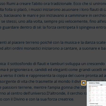
stesso Rumi a creare l’abito ora tradizionale. Ecco che si uniro
 folla si placò, i musici iniziarono asuonare i loro flauti di c
ano, baciavano le mani e poi iniziavano a camminare in cerchio,
e stessi, uno alla volta, sempre più velocemente, fino all’est
guardare dentro di sé: la forza centripeta li spingeva entro i
enti al piacere terreno poiché con la musica e la danza scate
 ed altri ordini monastici iniziarono a cantare, a suonare e bal
ca: il sottosfondo di flauti e tamburi sviluppa un crescend
a è prigioniera e, candidi ed eleganti come grandi uccelli mi
erso il cielo e rappresenta la coppa del cuore pronta ad acco
 sorgente di vita che trasmette al mondo il divino influsso. 
 le passioni terrene, mentre l’ampia gonna che con il moviment
orno al centro dell’universo.D’altronde, il cerchio rappresent
 con il Divino e con la sua forza creatrice.