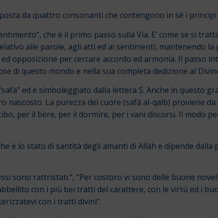
posta da quattro consonanti che contengono in sé i principi 
ntimento”, che è il primo passo sulla Via. E’ come se si tra
ativo alle parole, agli atti ed ai sentimenti, mantenendo la pro
ed opposizione per cercare accordo ed armonia. Il passo int
 cose di questo mondo e nella sua completa dedizione al Divin
 “safà” ed è simboleggiato dalla lettera S. Anche in questo gra
ro nascosto. La purezza del cuore (safà al-qalb) proviene da 
, per il bere, per il dormire, per i vani discorsi. Il modo per
che è lo stato di santità degli amanti di Allàh e dipende dalla
essi sono rattristati.”, “Per costoro vi sono delle buone novel
e abbellito con i più bei tratti del carattere, con le virtù ed i b
zzatevi con i tratti divini”.