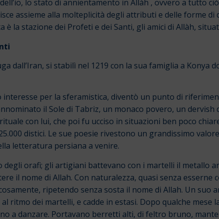
 dell’io, lo stato di annientamento in Allàh , ovvero a tutto ci
isce assieme alla molteplicità degli attributi e delle forme 
ta è la stazione dei Profeti e dei Santi, gli amici di Allàh, sit
nti
dall’Iran, si stabilì nel 1219 con la sua famiglia a Konya d
to interesse per la sferamistica, diventò un punto di riferimen
nominato il Sole di Tabriz, un monaco povero, un dervish de
rituale con lui, che poi fu ucciso in situazioni ben poco chia
25.000 distici. Le sue poesie rivestono un grandissimo valor
lla letteratura persiana a venire.
 degli orafi; gli artigiani battevano con i martelli il metallo
tere il nome di Allah. Con naturalezza, quasi senza esserne c
icosamente, ripetendo senza sosta il nome di Allah. Un suo ami
a, al ritmo dei martelli, e cadde in estasi. Dopo qualche mese 
o a danzare. Portavano berretti alti, di feltro bruno, mantel