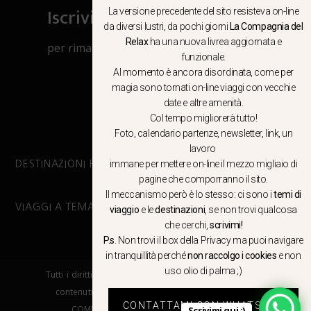
Iscriviti al canale Whatsapp
La versione precedente del sito resisteva on-line
da diversi lustri, da pochi giorni
La Compagnia del
Relax
ha una nuova livrea aggiornata e
per rimanere aggiornato su viaggi, eventi
funzionale.
e notizie!
Al momento è ancora disordinata, come per
magia sono tornati on-line viaggi con vecchie
CLICCA QUI
date e altre amenità.
Col tempo migliorerà tutto!
Foto, calendario partenze, newsletter, link, un
lavoro
immane per mettere on-line il mezzo migliaio di
DESTINAZIONI PRINCIPALI
pagine che comporranno il sito.
Il meccanismo però è lo stesso: ci sono i
temi di
VIAGGI A TEMA
viaggio
e le
destinazioni
, se non trovi qualcosa
che cerchi,
scrivimi!
P.s
. Non trovi il box della Privacy ma
puoi navigare
in tranquillità
perché
non raccolgo i cookies
e non
uso olio di palma ;)
Tutti i diritti riservati. E’ vietata la copia e la riproduzione dei
contenuti in qualsiasi modo o forma. – COPYRIGHT ©LA
CONTATTAMI CON WHATSAPP
COMPAGNIA DEL RELAX – Made in Springfield srl
Scrivimi qui :)