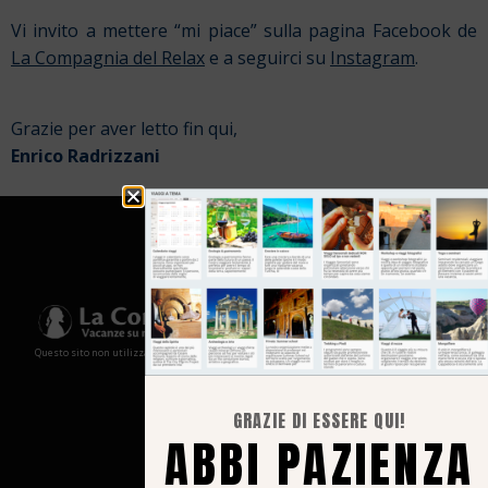
Vi invito a mettere “mi piace” sulla pagina Facebook de
La Compagnia del Relax
e a seguirci su
Instagram
.
Grazie per aver letto fin qui,
Enrico Radrizzani
Questo sito non utilizza cookies e non memorizza in alcun modo le tue informazioni
GRAZIE DI ESSERE QUI!
ABBI PAZIENZA