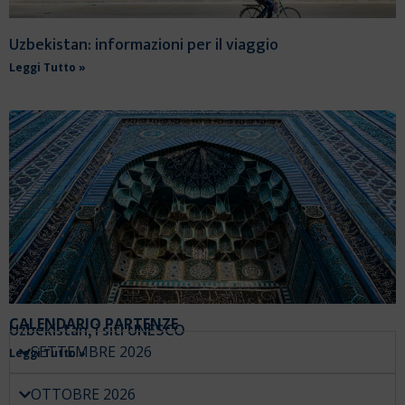
Uzbekistan: informazioni per il viaggio
Leggi Tutto »
CALENDARIO PARTENZE
Uzbekistan, i siti UNESCO
SETTEMBRE 2026
Leggi Tutto »
OTTOBRE 2026