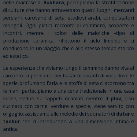
nelle madrase di
Bukhara
, percepiamo la stratificazione
di culture che hanno attraversato questi luoghi: mercanti
persiani, carovane di seta, studiosi arabi, conquistatori
mongoli. Ogni pietra racconta di commerci, scoperte e
incontri, mentre i colori delle maioliche -tipo di
produzione ceramica, riflettono il cielo limpido e ci
conducono in un viaggio che è allo stesso tempo storico
ed estetico.
Le esperienze che viviamo lungo il cammino danno vita al
racconto: ci perdiamo nei bazar brulicanti di voci, dove le
spezie profumano l’aria e le stoffe di seta ci scorrono tra
le mani; partecipiamo a una cena tradizionale in una casa
locale, seduti su tappeti ricamati mentre il
plov
, riso
cucinato con carne, verdure e spezie, viene servito con
orgoglio; assistiamo alle melodie dei suonatori di
dutar
e
tanbur
che ci introducono a una dimensione intima e
antica.