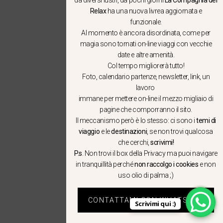
Relax
ha una nuova livrea aggiornata e
funzionale.
Al momento è ancora disordinata, come per
magia sono tornati on-line viaggi con vecchie
date e altre amenità.
Col tempo migliorerà tutto!
Foto, calendario partenze, newsletter, link, un
lavoro
immane per mettere on-line il mezzo migliaio di
pagine che comporranno il sito.
Il meccanismo però è lo stesso: ci sono i
temi di
viaggio
e le
destinazioni
, se non trovi qualcosa
che cerchi,
scrivimi!
P.s
. Non trovi il box della Privacy ma
puoi navigare
in tranquillità
perché
non raccolgo i cookies
e non
uso olio di palma ;)
CONTATTAMI CON WHATSAPP
Scrivimi qui :)