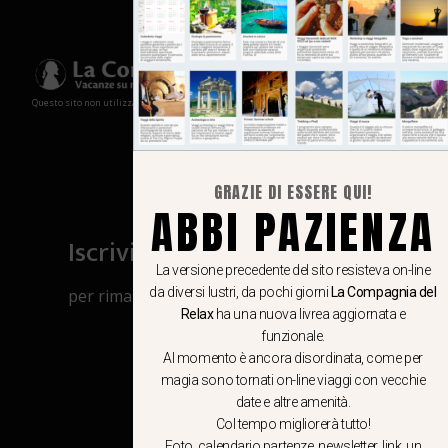
Questo sito non utilizza cookies e non memorizza in alcun modo le tue informazioni
GRAZIE DI ESSERE QUI!
ABBI PAZIENZA
Iscriviti al canale Whatsapp
La versione precedente del sito resisteva on-line
da diversi lustri, da pochi giorni
La Compagnia del
per rimanere aggiornato su viaggi, eventi
Relax
ha una nuova livrea aggiornata e
e notizie!
funzionale.
Al momento è ancora disordinata, come per
CLICCA QUI
magia sono tornati on-line viaggi con vecchie
date e altre amenità.
Col tempo migliorerà tutto!
Foto, calendario partenze, newsletter, link, un