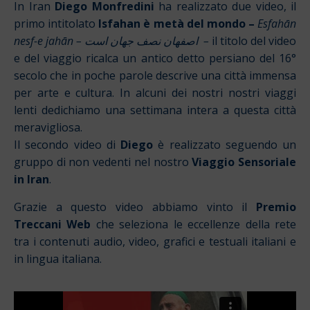
In Iran
Diego Monfredini
ha realizzato due video, il
primo intitolato
Isfahan è metà del mondo –
Esfahān
nesf-e jahān – اصفهان نصف جهان است –
il titolo del video
e del viaggio ricalca un antico detto persiano del 16°
secolo che in poche parole descrive una città immensa
per arte e cultura. In alcuni dei nostri nostri viaggi
lenti dedichiamo una settimana intera a questa città
meravigliosa.
Il secondo video di
Diego
è realizzato seguendo un
gruppo di non vedenti nel nostro
Viaggio Sensoriale
in Iran
.
Grazie a questo video
abbiamo vinto il
Premio
Treccani Web
che seleziona le eccellenze della rete
tra i contenuti audio, video, grafici e testuali italiani e
in lingua italiana.