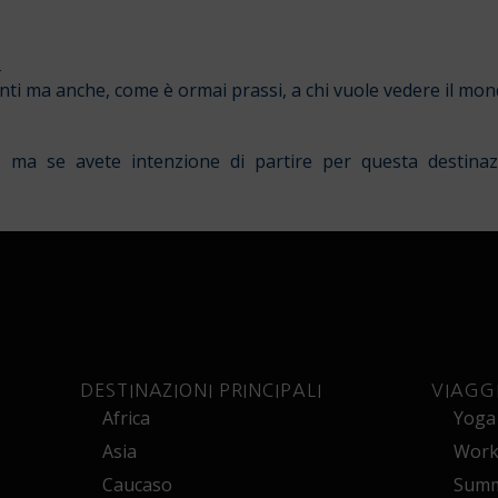
e
nti ma anche, come è ormai prassi, a chi vuole vedere il mo
 ma se avete intenzione di partire per questa destinazi
DESTINAZIONI PRINCIPALI
VIAGG
Africa
Yoga
Asia
Works
Caucaso
Summ