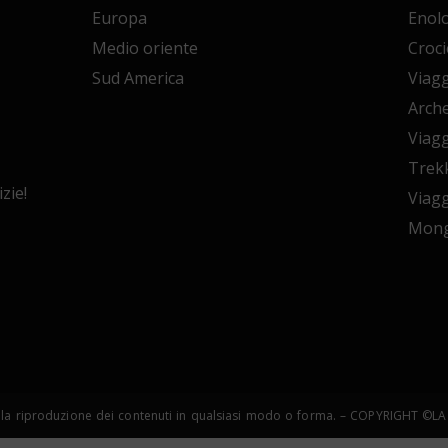
Europa
Enol
Medio oriente
Croci
Sud America
Viagg
Arche
Viagg
Trekk
zie!
Viagg
Mong
copia e la riproduzione dei contenuti in qualsiasi modo o forma. – COPYRIGHT 