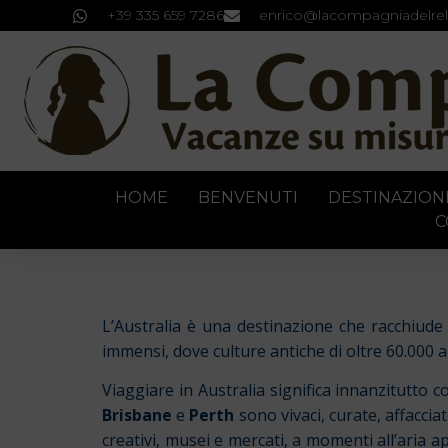
+39 335 659 7286
enrico@lacompagniadelrel
HOME
BENVENUTI
DESTINAZION
C
L’Australia è una destinazione che racchiude 
immensi, dove culture antiche di oltre 60.000 a
Viaggiare in Australia significa innanzitutto 
Brisbane
e
Perth
sono vivaci, curate, affacciat
creativi, musei e mercati, a momenti all’aria 