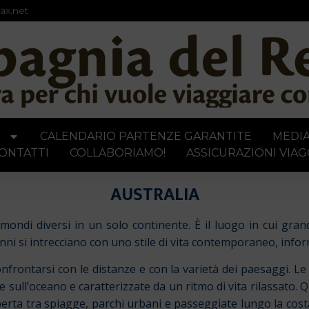
ax.net
I
CALENDARIO PARTENZE GARANTITE
MEDI
ONTATTI
COLLABORIAMO!
ASSICURAZIONI VIAG
AUSTRALIA
mondi diversi in un solo continente. È il luogo in cui gra
nni si intrecciano con uno stile di vita contemporaneo, info
confrontarsi con le distanze e con la varietà dei paesaggi. 
e sull’oceano e caratterizzate da un ritmo di vita rilassato. Q
aperta tra spiagge, parchi urbani e passeggiate lungo la co