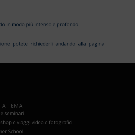
ndo in modo più intenso e profondo.
one potete richiederli andando alla pagina
I A TEMA
 e seminari
hop e viaggi video e fotografici
er School