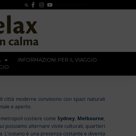
Lista Elementi
A
INFORMAZIONI PER IL VIAGGIO
GIO
ndi città moderne convivono con spazi naturali
rmale e aperto.
Le metropoli costiere come
Sydney
,
Melbourne
,
ui possiamo alternare visite culturali, quartieri
sta. L’oceano è una presenza costante e diventa