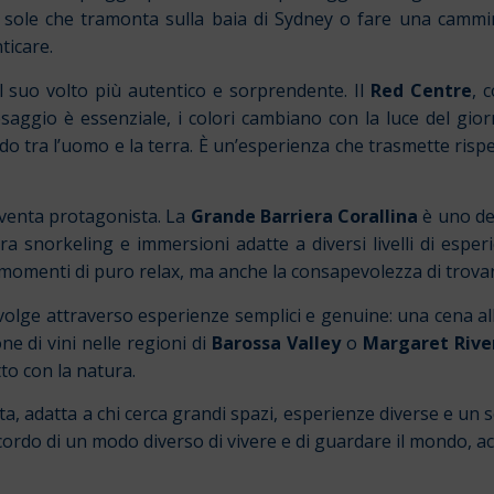
il sole che tramonta sulla baia di Sydney o fare una camm
ticare.
 il suo volto più autentico e sorprendente. Il
Red Centre
, 
paesaggio è essenziale, i colori cambiano con la luce del gio
 tra l’uomo e la terra. È un’esperienza che trasmette rispe
diventa protagonista. La
Grande Barriera Corallina
è uno dei
ra snorkeling e immersioni adatte a diversi livelli di espe
momenti di puro relax, ma anche la consapevolezza di trovar
volge attraverso esperienze semplici e genuine: una cena all
e di vini nelle regioni di
Barossa Valley
o
Margaret Rive
tto con la natura.
, adatta a chi cerca grandi spazi, esperienze diverse e un s
il ricordo di un modo diverso di vivere e di guardare il mondo