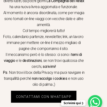
diversi lustri, da pochi giorni
La Compagnia del Relax
ha una nuova livrea aggiornata e funzionale.
Al momento è ancora disordinata, come per magia
sono tornati on-line viaggi con vecchie date e altre
amenità.
Col tempo migliorerà tutto!
Foto, calendario partenze, newsletter, link, un lavoro
immane per mettere on-line il mezzo migliaio di
pagine che comporranno il sito.
Il meccanismo però è lo stesso: ci sono i
temi di
viaggio
e le
destinazioni
, se non trovi qualcosa che
cerchi,
scrivimi!
P.s
. Non trovi il box della Privacy ma
puoi navigare in
tranquillità
perché
non raccolgo i cookies
e non uso
olio di palma ;)
CONTATTAMI CON WHATSAPP
Scrivimi qui :)