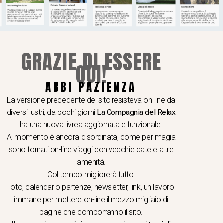
GRAZIE DI ESSERE
QUI!
ABBI PAZIENZA
La versione precedente del sito resisteva on-line da
diversi lustri, da pochi giorni
La Compagnia del Relax
ha una nuova livrea aggiornata e funzionale.
Al momento è ancora disordinata, come per magia
sono tornati on-line viaggi con vecchie date e altre
amenità.
Col tempo migliorerà tutto!
Foto, calendario partenze, newsletter, link, un lavoro
immane per mettere on-line il mezzo migliaio di
pagine che comporranno il sito.