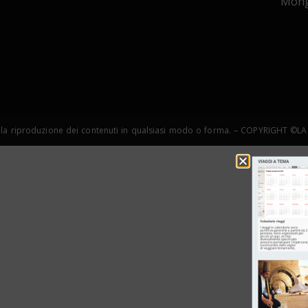
Mong
copia e la riproduzione dei contenuti in qualsiasi modo o forma. – COPYRIGHT 