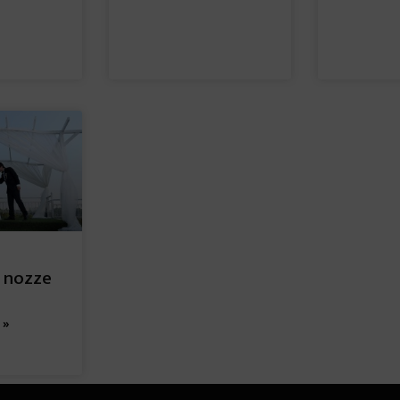
i nozze
 »