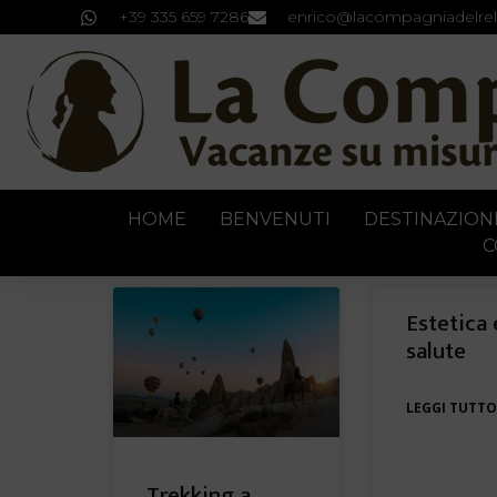
+39 335 659 7286
enrico@lacompagniadelrel
HOME
BENVENUTI
DESTINAZION
C
Estetica 
salute
LEGGI TUTTO
Trekking a