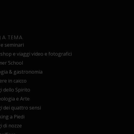
I A TEMA
 e seminari
hop e viaggi video e fotografici
er School
ogia & gastronomia
ere in caicco
i dello Spirito
ologia e Arte
i dei quattro sensi
ing a Piedi
i di nozze