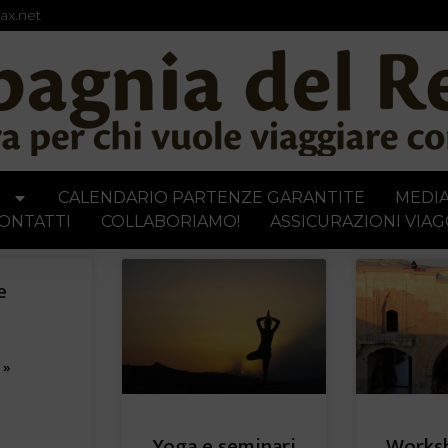
ax.net
I
CALENDARIO PARTENZE GARANTITE
MEDI
ONTATTI
COLLABORIAMO!
ASSICURAZIONI VIAG
e
 »
Yoga e seminari
Works