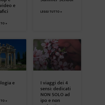
 video e
fici
LEGGI TUTTO »
TTO »
logia e
I viaggi dei 4
sensi: dedicati
NON SOLO ad
ipo e non
TTO »