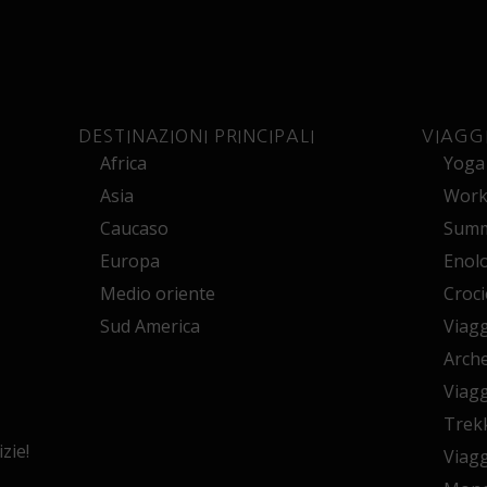
DESTINAZIONI PRINCIPALI
VIAGG
Africa
Yoga
Asia
Works
Caucaso
Summ
Europa
Enol
Medio oriente
Croci
Sud America
Viagg
Arche
Viagg
Trekk
zie!
Viagg