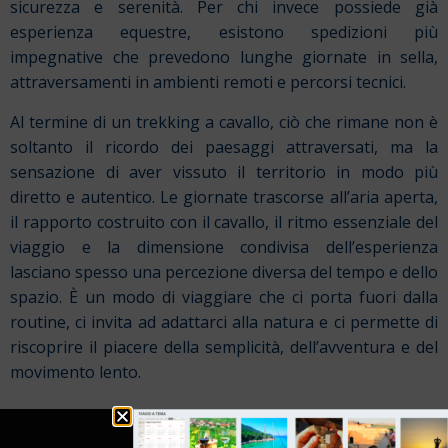
sicurezza e serenità. Per chi invece possiede già
esperienza equestre, esistono spedizioni più
impegnative che prevedono lunghe giornate in sella,
attraversamenti in ambienti remoti e percorsi tecnici.
Al termine di un trekking a cavallo, ciò che rimane non è
soltanto il ricordo dei paesaggi attraversati, ma la
sensazione di aver vissuto il territorio in modo più
diretto e autentico. Le giornate trascorse all’aria aperta,
il rapporto costruito con il cavallo, il ritmo essenziale del
viaggio e la dimensione condivisa dell’esperienza
lasciano spesso una percezione diversa del tempo e dello
spazio. È un modo di viaggiare che ci porta fuori dalla
routine, ci invita ad adattarci alla natura e ci permette di
riscoprire il piacere della semplicità, dell’avventura e del
movimento lento.