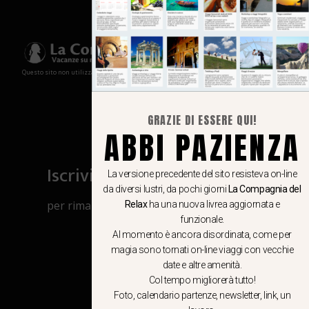
Questo sito non utilizza cookies e non memorizza in alcun modo le tue informazioni
GRAZIE DI ESSERE QUI!
ABBI PAZIENZA
Iscriviti al canale Whatsapp
La versione precedente del sito resisteva on-line
da diversi lustri, da pochi giorni
La Compagnia del
per rimanere aggiornato su viaggi, eventi
Relax
ha una nuova livrea aggiornata e
funzionale.
e notizie!
Al momento è ancora disordinata, come per
magia sono tornati on-line viaggi con vecchie
CLICCA QUI
date e altre amenità.
Col tempo migliorerà tutto!
Foto, calendario partenze, newsletter, link, un