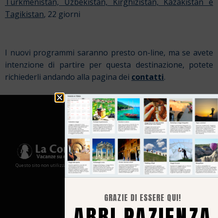
Turkmenistan, Uzbekistan, Kirghizistan, Kazakistan e
Tagikistan
, 22 giorni
I nuovi programmi saranno presto on-line, ma se avete
intenzione di partire per questa destinazione, potete
richiederli andando alla pagina dei
contatti
.
Questo sito non utilizza cookies e non memorizza in alcun modo le tue informazioni
GRAZIE DI ESSERE QUI!
ABBI PAZIENZA