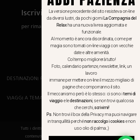
Iscriviti al canale Whatsapp
La versione precedente del sito resisteva on-line
da diversi lustri, da pochi giorni
La Compagnia del
Relax
ha una nuova livrea aggiornata e
per rimanere aggiornato su viaggi, eventi
funzionale.
e notizie!
Al momento è ancora disordinata, come per
magia sono tornati on-line viaggi con vecchie
CLICCA QUI
date e altre amenità.
Col tempo migliorerà tutto!
Foto, calendario partenze, newsletter, link, un
lavoro
DESTINAZIONI PRINCIPALI
immane per mettere on-line il mezzo migliaio di
pagine che comporranno il sito.
Il meccanismo però è lo stesso: ci sono i
temi di
VIAGGI A TEMA
viaggio
e le
destinazioni
, se non trovi qualcosa
che cerchi,
scrivimi!
P.s
. Non trovi il box della Privacy ma
puoi navigare
in tranquillità
perché
non raccolgo i cookies
e non
uso olio di palma ;)
Tutti i diritti riservati. E’ vietata la copia e la riproduzione dei
contenuti in qualsiasi modo o forma. – COPYRIGHT ©LA