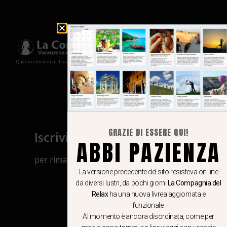
Questo sito non utilizza cookies e non memorizza in alcun modo le tue informazioni
Iscriviti al canale Whatsapp
GRAZIE DI ESSERE QUI!
ABBI PAZIENZA
per rimanere aggiornato su viaggi, eventi
e notizie!
La versione precedente del sito resisteva on-line
da diversi lustri, da pochi giorni
La Compagnia del
Relax
ha una nuova livrea aggiornata e
CLICCA QUI
funzionale.
Al momento è ancora disordinata, come per