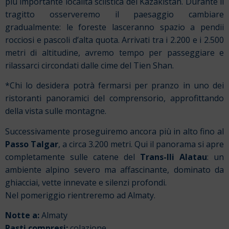
più importante località sciistica del Kazakistan. Durante il
tragitto osserveremo il paesaggio cambiare
gradualmente: le foreste lasceranno spazio a pendii
rocciosi e pascoli d’alta quota. Arrivati tra i 2.200 e i 2.500
metri di altitudine, avremo tempo per passeggiare e
rilassarci circondati dalle cime del Tien Shan.
*Chi lo desidera potrà fermarsi per pranzo in uno dei
ristoranti panoramici del comprensorio, approfittando
della vista sulle montagne.
Successivamente proseguiremo ancora più in alto fino al
Passo Talgar
, a circa 3.200 metri. Qui il panorama si apre
completamente sulle catene del
Trans-Ili Alatau
: un
ambiente alpino severo ma affascinante, dominato da
ghiacciai, vette innevate e silenzi profondi.
Nel pomeriggio rientreremo ad Almaty.
Notte a:
Almaty
Pasti compresi:
colazione