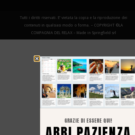
Tutti i diritti riservati. E’ vietata la copia e la riproduzione dei
contenuti in qualsiasi modo o forma. – COPYRIGHT ©LA
COMPAGNIA DEL RELAX – Made in Springfield srl
GRAZIE DI ESSERE QUI!
ABBI PAZIENZA