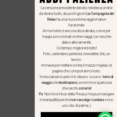
La versione precedente del sito resisteva on-line
da diversi lustri, da pochi giorni
La Compagnia del
Relax
ha una nuova livrea aggiornata e
funzionale.
Al momento è ancora disordinata, come per
magia sono tornati on-line viaggi con vecchie
date e altre amenità.
Col tempo migliorerà tutto!
Foto, calendario partenze, newsletter, link, un
lavoro
immane per mettere on-line il mezzo migliaio di
pagine che comporranno il sito.
Il meccanismo però è lo stesso: ci sono i
temi di
viaggio
e le
destinazioni
, se non trovi qualcosa
che cerchi,
scrivimi!
P.s
. Non trovi il box della Privacy ma
puoi navigare
in tranquillità
perché
non raccolgo i cookies
e non
uso olio di palma ;)