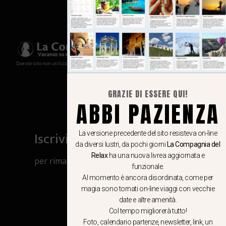
Questo sito non utilizza cookies e non memorizza in alcun modo le tue informazioni
GRAZIE DI ESSERE QUI!
ABBI PAZIENZA
Iscriviti al canale Whatsapp
La versione precedente del sito resisteva on-line
da diversi lustri, da pochi giorni
La Compagnia del
Relax
ha una nuova livrea aggiornata e
per rimanere aggiornato su viaggi, eventi
funzionale.
e notizie!
Al momento è ancora disordinata, come per
magia sono tornati on-line viaggi con vecchie
date e altre amenità.
CLICCA QUI
Col tempo migliorerà tutto!
Foto, calendario partenze, newsletter, link, un