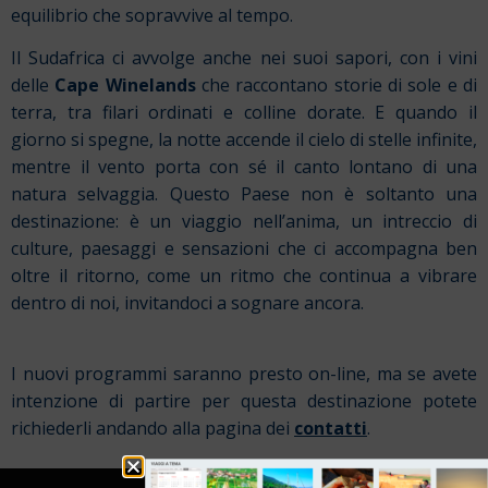
equilibrio che sopravvive al tempo.
Il Sudafrica ci avvolge anche nei suoi sapori, con i vini
delle
Cape Winelands
che raccontano storie di sole e di
terra, tra filari ordinati e colline dorate. E quando il
giorno si spegne, la notte accende il cielo di stelle infinite,
mentre il vento porta con sé il canto lontano di una
natura selvaggia. Questo Paese non è soltanto una
destinazione: è un viaggio nell’anima, un intreccio di
culture, paesaggi e sensazioni che ci accompagna ben
oltre il ritorno, come un ritmo che continua a vibrare
dentro di noi, invitandoci a sognare ancora.
I nuovi programmi saranno presto on-line, ma se avete
intenzione di partire per questa destinazione potete
richiederli andando alla pagina dei
contatti
.