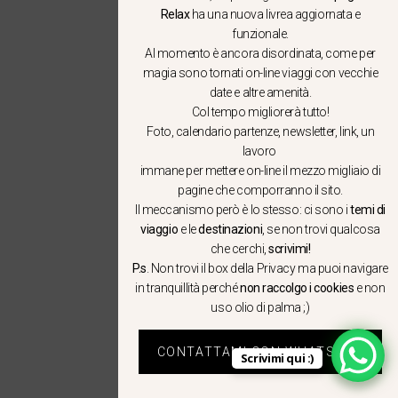
Relax
ha una nuova livrea aggiornata e
funzionale.
Al momento è ancora disordinata, come per
magia sono tornati on-line viaggi con vecchie
date e altre amenità.
Col tempo migliorerà tutto!
Foto, calendario partenze, newsletter, link, un
lavoro
immane per mettere on-line il mezzo migliaio di
pagine che comporranno il sito.
Il meccanismo però è lo stesso: ci sono i
temi di
viaggio
e le
destinazioni
, se non trovi qualcosa
che cerchi,
scrivimi!
P.s
. Non trovi il box della Privacy ma
puoi navigare
in tranquillità
perché
non raccolgo i cookies
e non
uso olio di palma ;)
CONTATTAMI CON WHATSAPP
Scrivimi qui :)