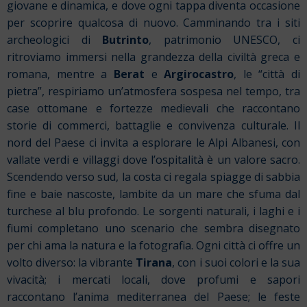
giovane e dinamica, e dove ogni tappa diventa occasione
per scoprire qualcosa di nuovo. Camminando tra i siti
archeologici di
Butrinto
, patrimonio UNESCO, ci
ritroviamo immersi nella grandezza della civiltà greca e
romana, mentre a
Berat
e
Argirocastro
, le “città di
pietra”, respiriamo un’atmosfera sospesa nel tempo, tra
case ottomane e fortezze medievali che raccontano
storie di commerci, battaglie e convivenza culturale. Il
nord del Paese ci invita a esplorare le Alpi Albanesi, con
vallate verdi e villaggi dove l’ospitalità è un valore sacro.
Scendendo verso sud, la costa ci regala spiagge di sabbia
fine e baie nascoste, lambite da un mare che sfuma dal
turchese al blu profondo. Le sorgenti naturali, i laghi e i
fiumi completano uno scenario che sembra disegnato
per chi ama la natura e la fotografia. Ogni città ci offre un
volto diverso: la vibrante
Tirana
, con i suoi colori e la sua
vivacità; i mercati locali, dove profumi e sapori
raccontano l’anima mediterranea del Paese; le feste