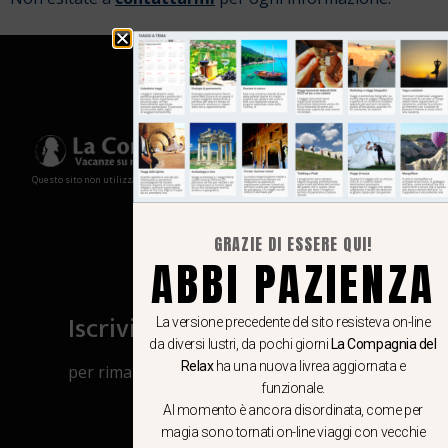
Questo sito non utilizza cookies e non memorizza in alcun modo le tue informazioni
GRAZIE DI ESSERE QUI!
ABBI PAZIENZA
Iscriviti al canale Whatsapp
La versione precedente del sito resisteva on-line
da diversi lustri, da pochi giorni
La Compagnia del
Relax
ha una nuova livrea aggiornata e
per rimanere aggiornato su viaggi, eventi
funzionale.
e notizie!
Al momento è ancora disordinata, come per
magia sono tornati on-line viaggi con vecchie