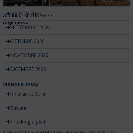
AGOSTO 2026
Albania, i siti UNESCO
Leggi Tutto »
SETTEMBRE 2026
OTTOBRE 2026
NOVEMBRE 2026
DICEMBRE 2026
VIAGGI A TEMA
Itinerari culturali
Balcani
Trekking a piedi
Non esitate a
contattarmi
per ogni informazione.