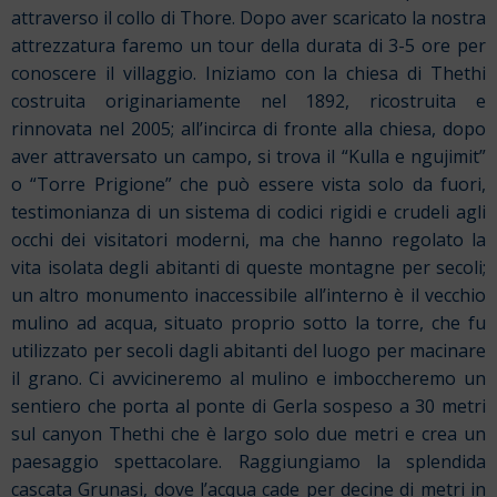
attraverso il collo di Thore. Dopo aver scaricato la nostra
attrezzatura faremo un tour della durata di 3-5 ore per
conoscere il villaggio. Iniziamo con la chiesa di Thethi
costruita originariamente nel 1892, ricostruita e
rinnovata nel 2005; all’incirca di fronte alla chiesa, dopo
aver attraversato un campo, si trova il “Kulla e ngujimit”
o “Torre Prigione” che può essere vista solo da fuori,
testimonianza di un sistema di codici rigidi e crudeli agli
occhi dei visitatori moderni, ma che hanno regolato la
vita isolata degli abitanti di queste montagne per secoli;
un altro monumento inaccessibile all’interno è il vecchio
mulino ad acqua, situato proprio sotto la torre, che fu
utilizzato per secoli dagli abitanti del luogo per macinare
il grano. Ci avvicineremo al mulino e imboccheremo un
sentiero che porta al ponte di Gerla sospeso a 30 metri
sul canyon Thethi che è largo solo due metri e crea un
paesaggio spettacolare. Raggiungiamo la splendida
cascata Grunasi, dove l’acqua cade per decine di metri in