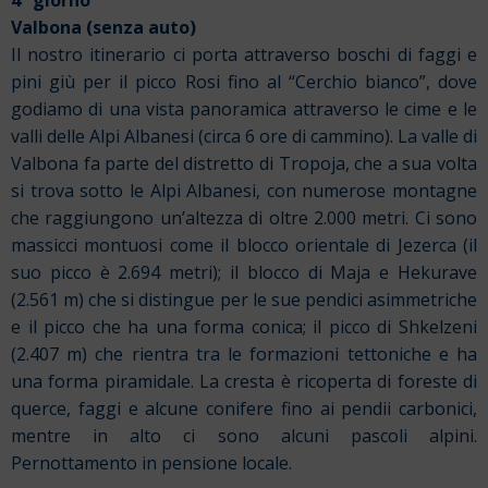
4° giorno
Valbona (senza auto)
Il nostro itinerario ci porta attraverso boschi di faggi e
pini giù per il picco Rosi fino al “Cerchio bianco”, dove
godiamo di una vista panoramica attraverso le cime e le
valli delle Alpi Albanesi (circa 6 ore di cammino). La valle di
Valbona fa parte del distretto di Tropoja, che a sua volta
si trova sotto le Alpi Albanesi, con numerose montagne
che raggiungono un’altezza di oltre 2.000 metri. Ci sono
massicci montuosi come il blocco orientale di Jezerca (il
suo picco è 2.694 metri); il blocco di Maja e Hekurave
(2.561 m) che si distingue per le sue pendici asimmetriche
e il picco che ha una forma conica; il picco di Shkelzeni
(2.407 m) che rientra tra le formazioni tettoniche e ha
una forma piramidale. La cresta è ricoperta di foreste di
querce, faggi e alcune conifere fino ai pendii carbonici,
mentre in alto ci sono alcuni pascoli alpini.
Pernottamento in pensione locale.