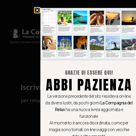
Questo sito non utilizza cookies e non memorizza in alcun modo le tue informazioni
GRAZIE DI ESSERE QUI!
ABBI PAZIENZA
Iscriviti al canale Whatsapp
La versione precedente del sito resisteva on-line
per rimanere aggiornato su viaggi, eventi
da diversi lustri, da pochi giorni
La Compagnia del
e notizie!
Relax
ha una nuova livrea aggiornata e
funzionale.
Al momento è ancora disordinata, come per
CLICCA QUI
magia sono tornati on-line viaggi con vecchie