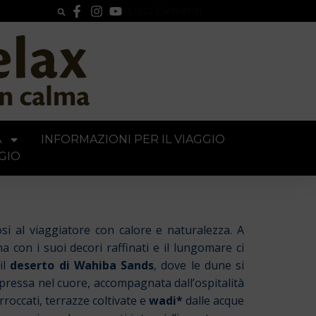
Lista Elementi
A
INFORMAZIONI PER IL VIAGGIO
GIO
si al viaggiatore con calore e naturalezza. A
na con i suoi decori raffinati e il lungomare ci
il
deserto di Wahiba Sands
, dove le dune si
pressa nel cuore, accompagnata dall’ospitalità
rroccati, terrazze coltivate e
wadi*
dalle acque