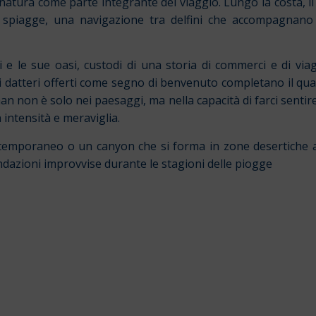
 la natura come parte integrante del viaggio. Lungo la costa, i
spiagge, una navigazione tra delfini che accompagnano 
i e le sue oasi, custodi di una storia di commerci e di vi
dei datteri offerti come segno di benvenuto completano il q
man non è solo nei paesaggi, ma nella capacità di farci sentire
intensità e meraviglia.
a temporaneo o un canyon che si forma in zone desertiche a 
ndazioni improvvise durante le stagioni delle piogge