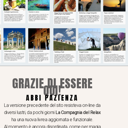
GRAZIE DI ESSERE
QUI!
ABBI PAZIENZA
I A TEMA
 e seminari
La versione precedente del sito resisteva on-line da
hop e viaggi video e fotografici
diversi lustri, da pochi giorni
La Compagnia del Relax
er School
ha una nuova livrea aggiornata e funzionale.
Al momento è ancora disordinata, come per magia