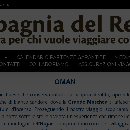
ax.net
I
CALENDARIO PARTENZE GARANTITE
MEDI
ONTATTI
COLLABORIAMO!
ASSICURAZIONI VIAG
OMAN
un Paese che conserva intatta la propria identità, aprendo
che di bianco candore, dove la
Grande Moschea
ci affasci
rofumi d’incenso. Proseguendo il nostro viaggio, scopriamo 
a notte sotto le stelle diventa un’esperienza che rimane im
. Le montagne dell’
Hajar
ci sorprendono con i loro villaggi a