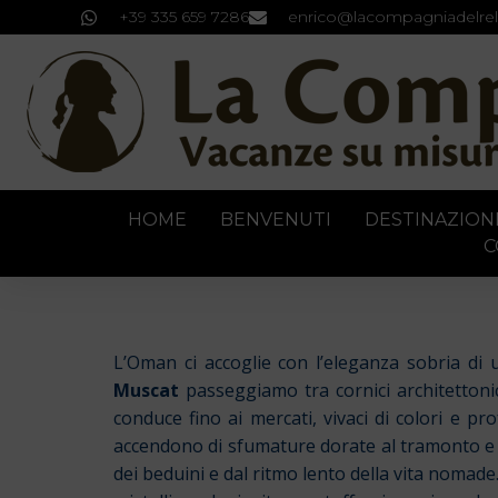
+39 335 659 7286
enrico@lacompagniadelrel
HOME
BENVENUTI
DESTINAZION
C
L’Oman ci accoglie con l’eleganza sobria di 
Muscat
passeggiamo tra cornici architettoni
conduce fino ai mercati, vivaci di colori e p
accendono di sfumature dorate al tramonto e l
dei beduini e dal ritmo lento della vita nomade