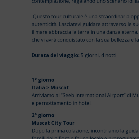
contemplazione, regalando uno scenario idilliac
Questo tour culturale è una straordinaria oppo
autenticità. Lasciatevi guidare attraverso le su
il mare abbraccia la terra in una danza eterna
che vi avrà conquistato con la sua bellezza e la
Durata del viaggio:
5 giorni, 4 notti
1° giorno
Italia > Muscat
Arriviamo al “Seeb international Airport” di Mus
e pernottamento in hotel.
2° giorno
Muscat City Tour
Dopo la prima colazione, incontriamo la guida 
fossili della flora e fauna locale e proseguia