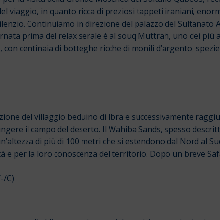
el viaggio, in quanto ricca di preziosi tappeti iraniani, enor
ilenzio. Continuiamo in direzione del palazzo del Sultanato A
 giornata prima del relax serale è al souq Muttrah, uno dei più
e, con centinaia di botteghe ricche di monili d’argento, spezie,
ione del villaggio beduino di Ibra e successivamente raggiun
ngere il campo del deserto. Il Wahiba Sands, spesso descrit
un’altezza di più di 100 metri che si estendono dal Nord al S
tà e per la loro conoscenza del territorio. Dopo un breve Sa
/-/C)