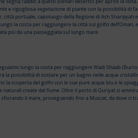
 segna l’addio a questi scenari desertici per aprire la vista
nte e rigogliosa vegetazione di piante con la possibilità di f
 città portuale, capoluogo della Regione di Ash Sharqiyah e 
ngo la costa per raggiungere la città sul golfo dell’Oman, e 
uita poi da una passeggiata sul lungo mare.
eguiamo lungo la costa per raggiungere Wadi Shaab (Burron
rà la possibilità di sostare per un bagno nelle acque cristal
o la scoperta del golfo con le sue pure acque blu e le spi
aturali create dal fiume. Oltre il porto di Quriyat si ammira 
te sfiorando il mare, proseguendo fino a Muscat, da dove ci 