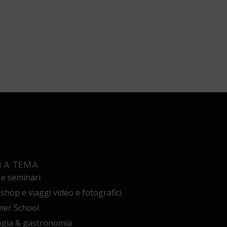
I A TEMA
 e seminari
hop e viaggi video e fotografici
er School
ogia & gastronomia