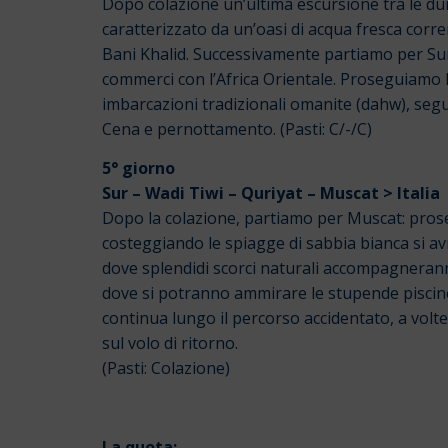
Dopo colazione un’ultima escursione tra le dune
caratterizzato da un’oasi di acqua fresca corre
Bani Khalid. Successivamente partiamo per Sur,
commerci con l’Africa Orientale. Proseguiamo lu
imbarcazioni tradizionali omanite (dahw), seg
Cena e pernottamento. (Pasti: C/-/C)
5° giorno
Sur – Wadi Tiwi – Quriyat – Muscat > Italia
Dopo la colazione, partiamo per Muscat: pros
costeggiando le spiagge di sabbia bianca si av
dove splendidi scorci naturali accompagnerann
dove si potranno ammirare le stupende piscine n
continua lungo il percorso accidentato, a vol
sul volo di ritorno.
(Pasti: Colazione)
La quota: