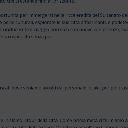
o che si estende fino all’orizzonte.
rtunità per immergersi nella ricca eredità del Sultanato dell
e perle culturali, esplorate le sue città affascinanti, e godet
. Concluderete il viaggio non solo con nuove conoscenze, ma 
 sua ospitalità senza pari.
cat, dove veniamo accolti dal personale locale, per poi trasfer
e iniziamo il tour della città. Come prima meta ci fermiamo a
mo per la visita della Grande Moschea del Sultano Qaboos, r