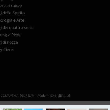
ere in caicco
i dello Spirito
ologia e Arte
i dei quattro sensi
ing a Piedi
i di nozze
olfiere
©LA COMPAGNIA DEL RELAX – Made in Springfield srl