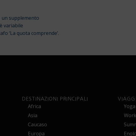
sto un supplemento
è variabile
afo ‘La quota comprende’.
DESTINAZIONI PRINCIPALI
VIAGG
Africa
Yoga
Asia
Works
Caucaso
Summ
Europa
Enol