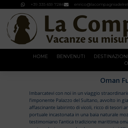
+39 335 659 7286
enrico@lacompagniadelrel
HOME
BENVENUTI
DESTINAZION
C
Oman Fus
Imbarcatevi con noi in un viaggio straordinario
l’imponente Palazzo del Sultano, avvolto in gia
affascinante labirinto di vicoli, ricco di tesor
portuale incastonata in una baia naturale moz
testimoniano l’antica tradizione marittima oma