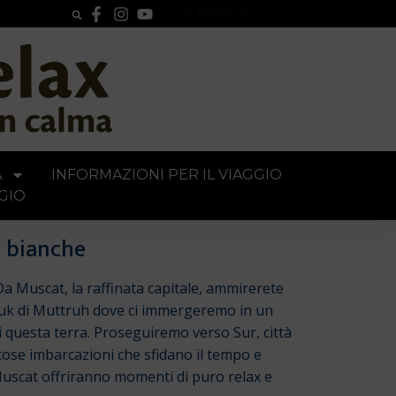
Lista Elementi
A
INFORMAZIONI PER IL VIAGGIO
GIO
e bianche
Da Muscat, la raffinata capitale, ammirerete
l Souk di Muttruh dove ci immergeremo in un
 di questa terra. Proseguiremo verso Sur, città
tose imbarcazioni che sfidano il tempo e
 Muscat offriranno momenti di puro relax e