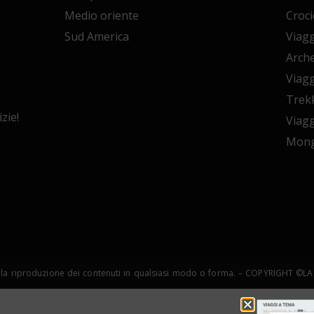
Medio oriente
Croci
Sud America
Viagg
Arche
Viagg
Trekk
zie!
Viagg
Mong
copia e la riproduzione dei contenuti in qualsiasi modo o forma. – COPYRIGHT 