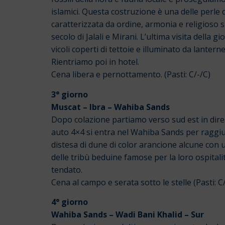
islamici. Questa costruzione è una delle perle d
caratterizzata da ordine, armonia e religioso s
secolo di Jalali e Mirani. L’ultima visita della
vicoli coperti di tettoie e illuminato da lantern
Rientriamo poi in hotel.
Cena libera e pernottamento. (Pasti: C/-/C)
3° giorno
Muscat – Ibra – Wahiba Sands
Dopo colazione partiamo verso sud est in direz
auto 4×4 si entra nel Wahiba Sands per raggiu
distesa di dune di color arancione alcune con 
delle tribù beduine famose per la loro ospitali
tendato.
Cena al campo e serata sotto le stelle (Pasti: C
4° giorno
Wahiba Sands – Wadi Bani Khalid – Sur