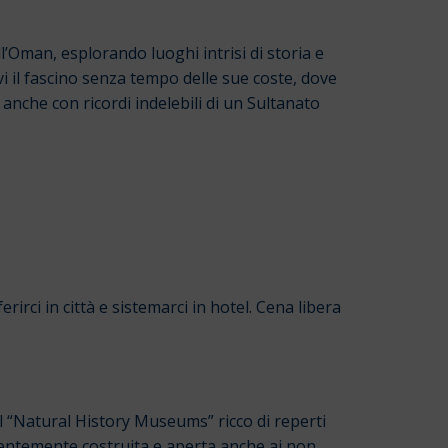
’Oman, esplorando luoghi intrisi di storia e
evi il fascino senza tempo delle sue coste, dove
anche con ricordi indelebili di un Sultanato
irci in città e sistemarci in hotel. Cena libera
l “Natural History Museums” ricco di reperti
ecentemente costruita e aperta anche ai non