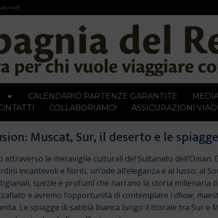
ax.net
I
CALENDARIO PARTENZE GARANTITE
MEDI
ONTATTI
COLLABORIAMO!
ASSICURAZIONI VIAG
ion: Muscat, Sur, il deserto e le spiagg
 attraverso le meraviglie culturali del Sultanato dell’Oman. 
rdini incantevoli e fioriti, un’ode all’eleganza e al lusso; a
i artigianali, spezie e profumi che narrano la storia millenaria
zafiato e avremo l’opportunità di contemplare i
dhow
, maes
nita. Le spiagge di sabbia bianca lungo il litorale tra Sur e