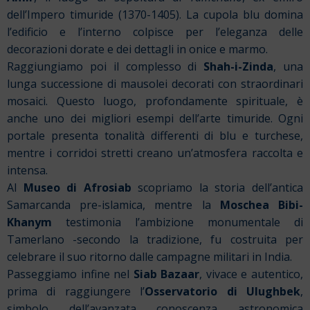
dell’Impero timuride (1370-1405). La cupola blu domina
l’edificio e l’interno colpisce per l’eleganza delle
decorazioni dorate e dei dettagli in onice e marmo.
Raggiungiamo poi il complesso di
Shah-i-Zinda
, una
lunga successione di mausolei decorati con straordinari
mosaici. Questo luogo, profondamente spirituale, è
anche uno dei migliori esempi dell’arte timuride. Ogni
portale presenta tonalità differenti di blu e turchese,
mentre i corridoi stretti creano un’atmosfera raccolta e
intensa.
Al
Museo di Afrosiab
scopriamo la storia dell’antica
Samarcanda pre-islamica, mentre la
Moschea Bibi-
Khanym
testimonia l’ambizione monumentale di
Tamerlano -secondo la tradizione, fu costruita per
celebrare il suo ritorno dalle campagne militari in India.
Passeggiamo infine nel
Siab Bazaar
, vivace e autentico,
prima di raggiungere l’
Osservatorio di Ulughbek
,
simbolo dell’avanzata conoscenza astronomica