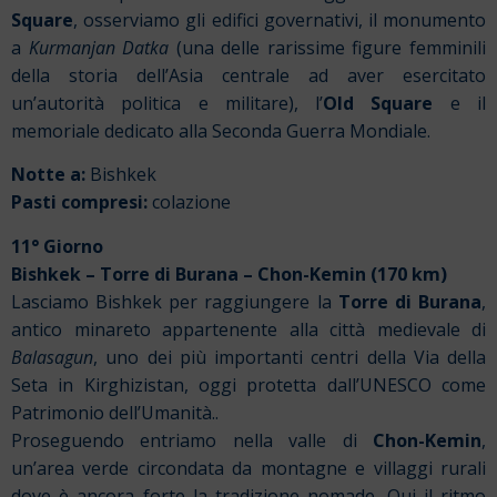
Square
, osserviamo gli edifici governativi, il monumento
a
Kurmanjan Datka
(una delle rarissime figure femminili
della storia dell’Asia centrale ad aver esercitato
un’autorità politica e militare), l’
Old Square
e il
memoriale dedicato alla Seconda Guerra Mondiale.
Notte a:
Bishkek
Pasti compresi:
colazione
11° Giorno
Bishkek – Torre di Burana – Chon-Kemin (170 km)
Lasciamo Bishkek per raggiungere la
Torre di Burana
,
antico minareto appartenente alla città medievale di
Balasagun
, uno dei più importanti centri della Via della
Seta in Kirghizistan, oggi protetta dall’
UNESCO come
Patrimonio dell’Umanità
..
Proseguendo entriamo nella valle di
Chon-Kemin
,
un’area verde circondata da montagne e villaggi rurali
dove è ancora forte la tradizione nomade. Qui il ritmo