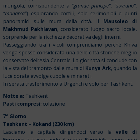
mongola, corrispondente a
“grande principe”
,
“sovrano”
,
“monarca”
) esplorando cortili, sale cerimoniali e punti
panoramici sulle mura della città. Il
Mausoleo di
Makhmud Pakhlavan
, considerato luogo sacro locale,
sorprende per la ricchezza decorativa degli interni.
Passeggiando tra i vicoli comprendiamo perché Khiva
venga spesso considerata una delle città storiche meglio
conservate dell’Asia Centrale. La giornata si conclude con
la vista del tramonto dalle mura di
Kunya Ark
, quando la
luce dorata avvolge cupole e minareti.
In serata trasferimento a Urgench e volo per Tashkent.
Notte a:
Tashkent
Pasti compresi:
colazione
7° Giorno
Tashkent – Kokand (230 km)
Lasciamo la capitale dirigendoci verso la
valle di
Fergana
attraversando il passo
Kamchik
, importante