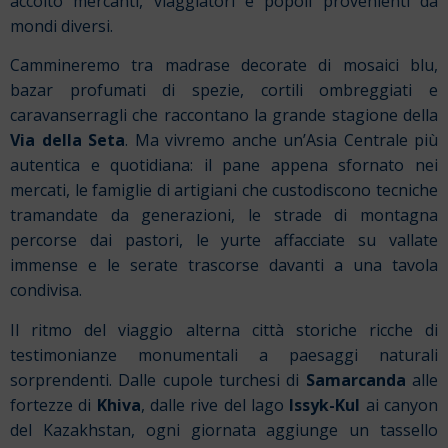
accolto mercanti, viaggiatori e popoli provenienti da
mondi diversi.
Cammineremo tra madrase decorate di mosaici blu,
bazar profumati di spezie, cortili ombreggiati e
caravanserragli che raccontano la grande stagione della
Via della Seta
. Ma vivremo anche un’Asia Centrale più
autentica e quotidiana: il pane appena sfornato nei
mercati, le famiglie di artigiani che custodiscono tecniche
tramandate da generazioni, le strade di montagna
percorse dai pastori, le yurte affacciate su vallate
immense e le serate trascorse davanti a una tavola
condivisa.
Il ritmo del viaggio alterna città storiche ricche di
testimonianze monumentali a paesaggi naturali
sorprendenti. Dalle cupole turchesi di
Samarcanda
alle
fortezze di
Khiva
, dalle rive del lago
Issyk-Kul
ai canyon
del Kazakhstan, ogni giornata aggiunge un tassello