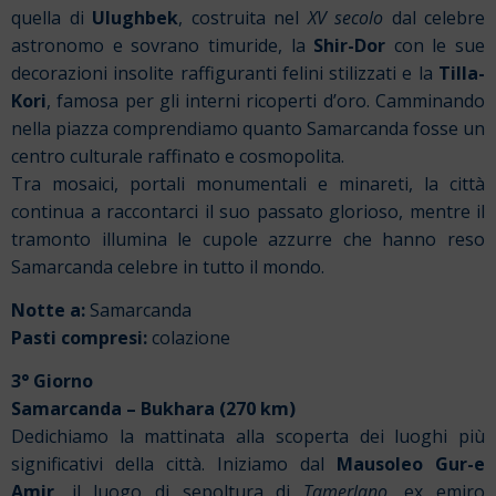
quella di
Ulughbek
, costruita nel
XV secolo
dal celebre
astronomo e sovrano timuride, la
Shir-Dor
con le sue
decorazioni insolite raffiguranti felini stilizzati e la
Tilla-
Kori
, famosa per gli interni ricoperti d’oro. Camminando
nella piazza comprendiamo quanto Samarcanda fosse un
centro culturale raffinato e cosmopolita.
Tra mosaici, portali monumentali e minareti, la città
continua a raccontarci il suo passato glorioso, mentre il
tramonto illumina le cupole azzurre che hanno reso
Samarcanda celebre in tutto il mondo.
Notte a:
Samarcanda
Pasti compresi:
colazione
3° Giorno
Samarcanda – Bukhara (270 km)
Dedichiamo la mattinata alla scoperta dei luoghi più
significativi della città. Iniziamo dal
Mausoleo Gur-e
Amir
, il luogo di sepoltura di
Tamerlano
, ex emiro