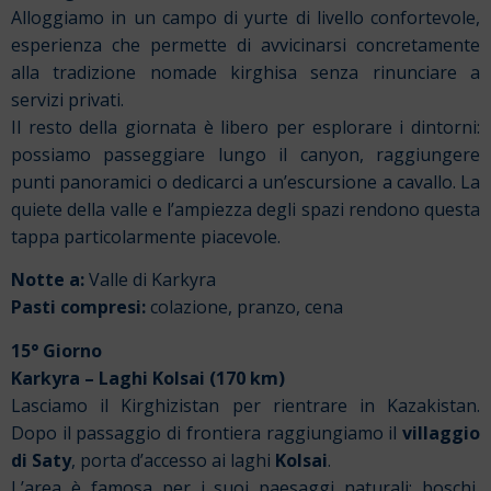
Alloggiamo in un campo di yurte di livello confortevole,
esperienza che permette di avvicinarsi concretamente
alla tradizione nomade kirghisa senza rinunciare a
servizi privati.
Il resto della giornata è libero per esplorare i dintorni:
possiamo passeggiare lungo il canyon, raggiungere
punti panoramici o dedicarci a un’escursione a cavallo. La
quiete della valle e l’ampiezza degli spazi rendono questa
tappa particolarmente piacevole.
Notte a:
Valle di Karkyra
Pasti compresi:
colazione, pranzo, cena
15° Giorno
Karkyra – Laghi Kolsai (170 km)
Lasciamo il Kirghizistan per rientrare in Kazakistan.
Dopo il passaggio di frontiera raggiungiamo il
villaggio
di Saty
, porta d’accesso ai laghi
Kolsai
.
L’area è famosa per i suoi paesaggi naturali: boschi,