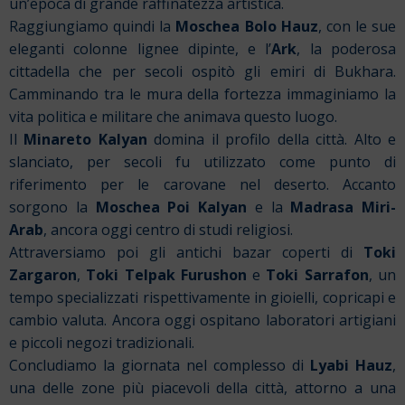
un’epoca di grande raffinatezza artistica.
Raggiungiamo quindi la
Moschea Bolo Hauz
, con le sue
eleganti colonne lignee dipinte, e l’
Ark
, la poderosa
cittadella che per secoli ospitò gli emiri di Bukhara.
Camminando tra le mura della fortezza immaginiamo la
vita politica e militare che animava questo luogo.
Il
Minareto Kalyan
domina il profilo della città. Alto e
slanciato, per secoli fu utilizzato come punto di
riferimento per le carovane nel deserto. Accanto
sorgono la
Moschea Poi Kalyan
e la
Madrasa Miri-
Arab
, ancora oggi centro di studi religiosi.
Attraversiamo poi gli antichi bazar coperti di
Toki
Zargaron
,
Toki Telpak Furushon
e
Toki Sarrafon
, un
tempo specializzati rispettivamente in gioielli, copricapi e
cambio valuta. Ancora oggi ospitano laboratori artigiani
e piccoli negozi tradizionali.
Concludiamo la giornata nel complesso di
Lyabi Hauz
,
una delle zone più piacevoli della città, attorno a una