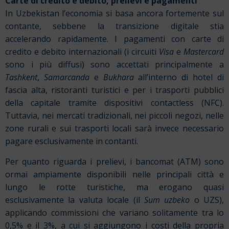
Carte di credito e debito, prelievi e pagamenti
In Uzbekistan l’economia si basa ancora fortemente sul
contante, sebbene la transizione digitale stia
accelerando rapidamente. I pagamenti con carte di
credito e debito internazionali (i circuiti
Visa
e
Mastercard
sono i più diffusi) sono accettati principalmente a
Tashkent
,
Samarcanda
e
Bukhara
all’interno di hotel di
fascia alta, ristoranti turistici e per i trasporti pubblici
della capitale tramite dispositivi contactless (NFC).
Tuttavia, nei mercati tradizionali, nei piccoli negozi, nelle
zone rurali e sui trasporti locali sarà invece necessario
pagare esclusivamente in contanti.
Per quanto riguarda i prelievi, i bancomat (ATM) sono
ormai ampiamente disponibili nelle principali città e
lungo le rotte turistiche, ma erogano quasi
esclusivamente la valuta locale (il
Sum uzbeko
o UZS),
applicando commissioni che variano solitamente tra lo
0,5% e il 3%, a cui si aggiungono i costi della propria