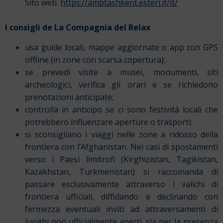
Sito web:
https://ambtashkent.esteri.it/it/
I consigli de La Compagnia del Relax
usa guide locali, mappe aggiornate o app con GPS
offline (in zone con scarsa copertura);
se prevedi visite a musei, monumenti, siti
archeologici, verifica gli orari e se richiedono
prenotazioni anticipate;
controlla in anticipo se ci sono festività locali che
potrebbero influenzare aperture o trasporti;
si sconsigliano i viaggi nelle zone a ridosso della
frontiera con l’Afghanistan. Nei casi di spostamenti
verso i Paesi limitrofi (Kirghizistan, Tagikistan,
Kazakhstan, Turkmenistan) si raccomanda di
passare esclusivamente attraverso i valichi di
frontiera ufficiali, diffidando e declinando con
fermezza eventuali inviti ad attraversamenti di
luoghi non ufficialmente aperti, sia per la presenza