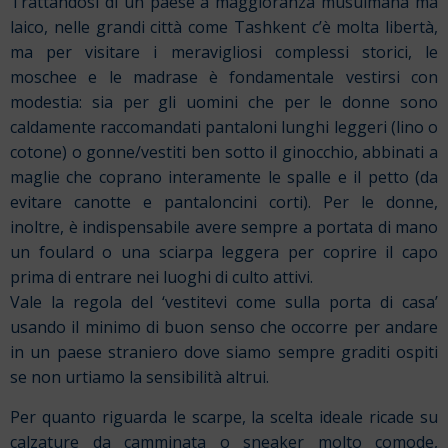
Trattandosi di un paese a maggioranza musulmana ma
laico, nelle grandi città come Tashkent c’è molta libertà,
ma per visitare i meravigliosi complessi storici, le
moschee e le madrase è fondamentale vestirsi con
modestia: sia per gli uomini che per le donne sono
caldamente raccomandati pantaloni lunghi leggeri (lino o
cotone) o gonne/vestiti ben sotto il ginocchio, abbinati a
maglie che coprano interamente le spalle e il petto (da
evitare canotte e pantaloncini corti). Per le donne,
inoltre, è indispensabile avere sempre a portata di mano
un foulard o una sciarpa leggera per coprire il capo
prima di entrare nei luoghi di culto attivi.
Vale la regola del ‘vestitevi come sulla porta di casa’
usando il minimo di buon senso che occorre per andare
in un paese straniero dove siamo sempre graditi ospiti
se non urtiamo la sensibilità altrui.
Per quanto riguarda le scarpe, la scelta ideale ricade su
calzature da camminata o sneaker molto comode,