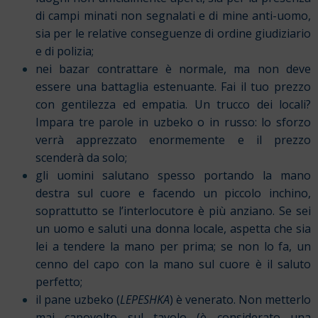
di campi minati non segnalati e di mine anti-uomo,
sia per le relative conseguenze di ordine giudiziario
e di polizia;
nei bazar contrattare è normale, ma non deve
essere una battaglia estenuante. Fai il tuo prezzo
con gentilezza ed empatia. Un trucco dei locali?
Impara tre parole in uzbeko o in russo: lo sforzo
verrà apprezzato enormemente e il prezzo
scenderà da solo;
gli uomini salutano spesso portando la mano
destra sul cuore e facendo un piccolo inchino,
soprattutto se l’interlocutore è più anziano. Se sei
un uomo e saluti una donna locale, aspetta che sia
lei a tendere la mano per prima; se non lo fa, un
cenno del capo con la mano sul cuore è il saluto
perfetto;
il pane uzbeko (
LEPESHKA
) è venerato. Non metterlo
mai capovolto sul tavolo (è considerato una