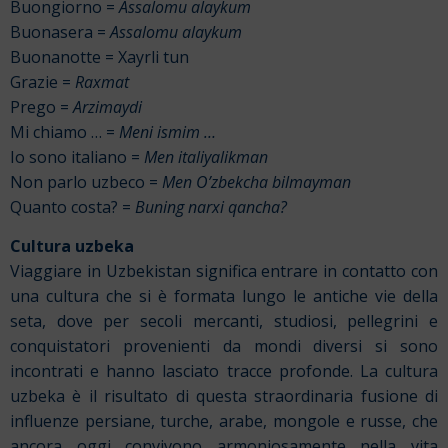
Buongiorno =
Assalomu alaykum
Buonasera =
Assalomu alaykum
Buonanotte = Xayrli tun
Grazie =
Raxmat
Prego =
Arzimaydi
Mi chiamo … =
Meni ismim …
Io sono italiano =
Men italiyalikman
Non parlo uzbeco =
Men O’zbekcha bilmayman
Quanto costa? =
Buning narxi qancha?
Cultura uzbeka
Viaggiare in Uzbekistan significa entrare in contatto con
una cultura che si è formata lungo le antiche vie della
seta, dove per secoli mercanti, studiosi, pellegrini e
conquistatori provenienti da mondi diversi si sono
incontrati e hanno lasciato tracce profonde. La cultura
uzbeka è il risultato di questa straordinaria fusione di
influenze persiane, turche, arabe, mongole e russe, che
ancora oggi convivono armoniosamente nella vita