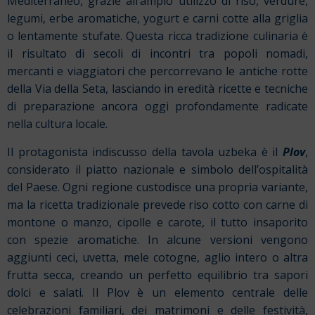
Mediterraneo, grazie all’ampio utilizzo di riso, verdure,
legumi, erbe aromatiche, yogurt e carni cotte alla griglia
o lentamente stufate. Questa ricca tradizione culinaria è
il risultato di secoli di incontri tra popoli nomadi,
mercanti e viaggiatori che percorrevano le antiche rotte
della Via della Seta, lasciando in eredità ricette e tecniche
di preparazione ancora oggi profondamente radicate
nella cultura locale.
Il protagonista indiscusso della tavola uzbeka è il
Plov
,
considerato il piatto nazionale e simbolo dell’ospitalità
del Paese. Ogni regione custodisce una propria variante,
ma la ricetta tradizionale prevede riso cotto con carne di
montone o manzo, cipolle e carote, il tutto insaporito
con spezie aromatiche. In alcune versioni vengono
aggiunti ceci, uvetta, mele cotogne, aglio intero o altra
frutta secca, creando un perfetto equilibrio tra sapori
dolci e salati. Il Plov è un elemento centrale delle
celebrazioni familiari, dei matrimoni e delle festività,