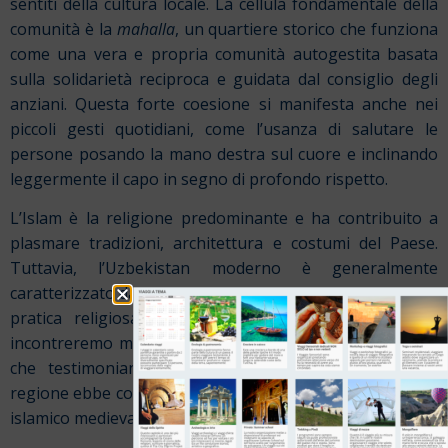
sentiti della cultura locale. La cellula fondamentale della
comunità è la
mahalla
, un quartiere storico che funziona
come una vera e propria comunità autogestita basata
sulla solidarietà reciproca e guidata dal consiglio degli
anziani. Questa forte coesione si manifesta anche nei
piccoli gesti quotidiani, come l’usanza di salutare le
persone posando la mano destra sul cuore e inclinando
leggermente il capo in segno di profondo rispetto.
L’Islam è la religione predominante e ha contribuito a
plasmare tradizioni, architettura e costumi del Paese.
Tuttavia, l’Uzbekistan moderno è generalmente
caratterizzato da un approccio moderato e tollerante alla
pratica religiosa. Passeggiando tra le città storiche,
incontreremo magnifiche moschee, madrase e mausolei
che testimoniano il ruolo fondamentale che questa
regione ebbe come centro di cultura e sapere nel mondo
islamico medievale.