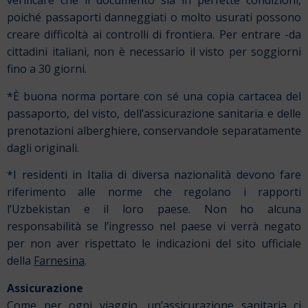
verificare che il documento sia in perfette condizioni,
poiché passaporti danneggiati o molto usurati possono
creare difficoltà ai controlli di frontiera. Per entrare -da
cittadini italiani, non è necessario il visto per soggiorni
fino a 30 giorni.
*È buona norma portare con sé una copia cartacea del
passaporto, del visto, dell’assicurazione sanitaria e delle
prenotazioni alberghiere, conservandole separatamente
dagli originali.
*I residenti in Italia di diversa nazionalità devono fare
riferimento alle norme che regolano i rapporti
l’Uzbekistan e il loro paese. Non ho alcuna
responsabilità se l’ingresso nel paese vi verrà negato
per non aver rispettato le indicazioni del sito ufficiale
della
Farnesina
.
Assicurazione
Come per ogni viaggio, un’assicurazione sanitaria ci