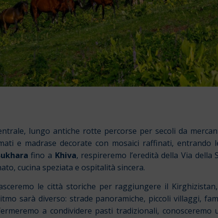
entrale, lungo antiche rotte percorse per secoli da mercanti
mati e madrase decorate con mosaici raffinati, entrando 
Bukhara
fino a
Khiva
, respireremo l’eredità della Via dell
nato, cucina speziata e ospitalità sincera.
ceremo le città storiche per raggiungere il Kirghizistan, 
itmo sarà diverso: strade panoramiche, piccoli villaggi, famig
ermeremo a condividere pasti tradizionali, conosceremo