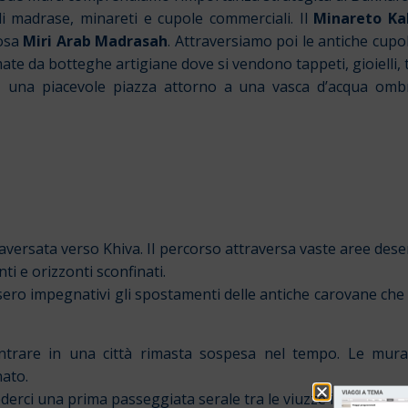
di madrase, minareti e cupole commerciali. Il
Minareto Ka
iosa
Miri Arab Madrasah
. Attraversiamo poi le antiche cupo
te da botteghe artigiane dove si vendono tappeti, gioielli, te
, una piacevole piazza attorno a una vasca d’acqua ombre
ersata verso Khiva. Il percorso attraversa vaste aree dese
ti e orizzonti sconfinati.
ero impegnativi gli spostamenti delle antiche carovane che
ntrare in una città rimasta sospesa nel tempo. Le mura 
nato.
rci una prima passeggiata serale tra le viuzze illuminate del