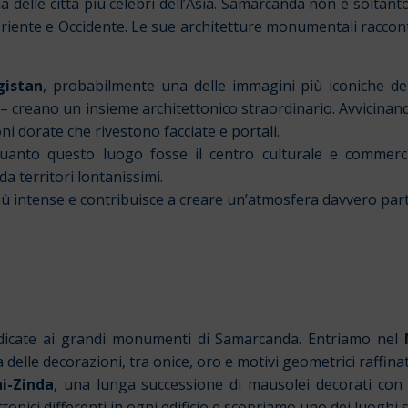
a delle città più celebri dell’Asia. Samarcanda non è soltant
 Oriente e Occidente. Le sue architetture monumentali raccon
gistan
, probabilmente una delle immagini più iconiche del
– creano un insieme architettonico straordinario. Avvicinand
ni dorate che rivestono facciate e portali.
nto questo luogo fosse il centro culturale e commerciale
a territori lontanissimi.
ù intense e contribuisce a creare un’atmosfera davvero part
dedicate ai grandi monumenti di Samarcanda. Entriamo nel
elle decorazioni, tra onice, oro e motivi geometrici raffinat
i-Zinda
, una lunga successione di mausolei decorati co
tonici differenti in ogni edificio e scopriamo uno dei luoghi