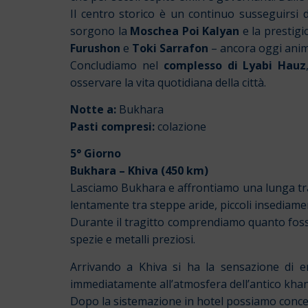
Il centro storico è un continuo susseguirsi 
sorgono la
Moschea Poi Kalyan
e la prestig
Furushon
e
Toki Sarrafon
– ancora oggi anima
Concludiamo nel
complesso di Lyabi Hauz
osservare la vita quotidiana della città.
Notte a:
Bukhara
Pasti compresi:
colazione
5° Giorno
Bukhara – Khiva (450 km)
Lasciamo Bukhara e affrontiamo una lunga trav
lentamente tra steppe aride, piccoli insediamen
Durante il tragitto comprendiamo quanto foss
spezie e metalli preziosi.
Arrivando a Khiva si ha la sensazione di e
immediatamente all’atmosfera dell’antico kha
Dopo la sistemazione in hotel possiamo concede