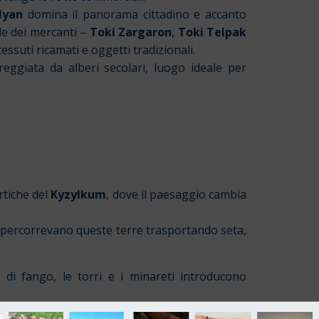
lyan
domina il panorama cittadino e accanto
le dei mercanti –
Toki Zargaron
,
Toki Telpak
ssuti ricamati e oggetti tradizionali.
ggiata da alberi secolari, luogo ideale per
rtiche del
Kyzylkum
, dove il paesaggio cambia
 percorrevano queste terre trasportando seta,
di fango, le torri e i minareti introducono
la città vecchia.