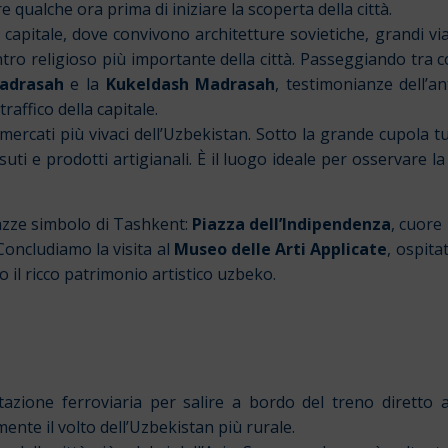
 qualche ora prima di iniziare la scoperta della città.
capitale, dove convivono architetture sovietiche, grandi viali
entro religioso più importante della città. Passeggiando tra 
Madrasah
e la
Kukeldash Madrasah
, testimonianze dell’an
raffico della capitale.
 mercati più vivaci dell’Uzbekistan. Sotto la grande cupola 
ti e prodotti artigianali. È il luogo ideale per osservare la 
azze simbolo di Tashkent:
Piazza dell’Indipendenza
, cuore
oncludiamo la visita al
Museo delle Arti Applicate
, ospita
o il ricco patrimonio artistico uzbeko.
zione ferroviaria per salire a bordo del treno diretto 
ente il volto dell’Uzbekistan più rurale.