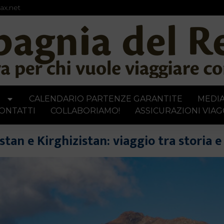
ax.net
I
CALENDARIO PARTENZE GARANTITE
MEDI
ONTATTI
COLLABORIAMO!
ASSICURAZIONI VIAG
tan e Kirghizistan: viaggio tra storia 