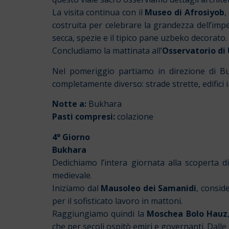
La visita continua con il
Museo di Afrosiyob
,
costruita per celebrare la grandezza dell’im
secca, spezie e il tipico pane uzbeko decorato.
Concludiamo la mattinata all’
Osservatorio di
Nel pomeriggio partiamo in direzione di Bukh
completamente diverso: strade strette, edifici
Notte a:
Bukhara
Pasti compresi:
colazione
4° Giorno
Bukhara
Dedichiamo l’intera giornata alla scoperta di
medievale.
Iniziamo dal
Mausoleo dei Samanidi
, consid
per il sofisticato lavoro in mattoni.
Raggiungiamo quindi la
Moschea Bolo Hauz
che per secoli ospitò emiri e governanti. Dal