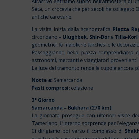
All’arrivo entriamo subito nell’atmosfera di un
Seta, un crocevia che per secoli ha collegato
antiche carovane.
La visita inizia dalla scenografica
Piazza Re
circondano –
Ulughbek
,
Shir-Dor
e
Tilla-Kori
geometrici, le maioliche turchesi e le decorazio
Passeggiando nella piazza comprendiamo qua
astronomi, mercanti e viaggiatori provenienti d
La luce del tramonto rende le cupole ancora pi
Notte a:
Samarcanda
Pasti compresi:
colazione
3° Giorno
Samarcanda – Bukhara (270 km)
La giornata prosegue con ulteriori visite 
Tamerlano. L’interno sorprende per l’eleganza d
Ci dirigiamo poi verso il complesso di
Shakh
questo viale sacro osserviamo dettagli architet