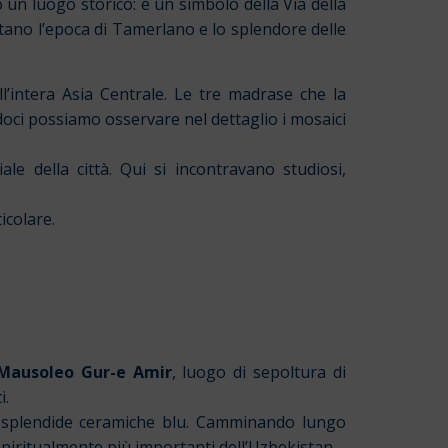
o un luogo storico: è un simbolo della Via della
tano l’epoca di Tamerlano e lo splendore delle
l’intera Asia Centrale. Le tre madrase che la
oci possiamo osservare nel dettaglio i mosaici
 della città. Qui si incontravano studiosi,
icolare.
Mausoleo Gur-e Amir
, luogo di sepoltura di
i.
n splendide ceramiche blu. Camminando lungo
 spiritualmente più importanti dell’Uzbekistan.