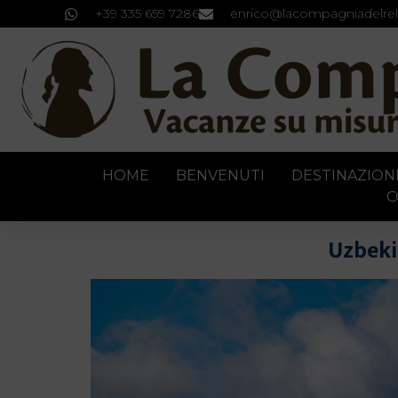
+39 335 659 7286
enrico@lacompagniadelrel
HOME
BENVENUTI
DESTINAZION
C
Uzbekis