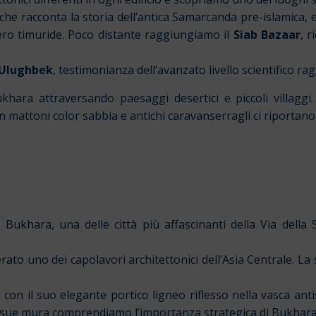
 che racconta la storia dell’antica Samarcanda pre-islamica
pero timuride. Poco distante raggiungiamo il
Siab Bazaar
, r
 Ulughbek
, testimonianza dell’avanzato livello scientifico ra
ara attraversando paesaggi desertici e piccoli villaggi.
 in mattoni color sabbia e antichi caravanserragli ci riporta
 Bukhara, una delle città più affascinanti della Via della 
erato uno dei capolavori architettonici dell’Asia Centrale. La 
, con il suo elegante portico ligneo riflesso nella vasca antis
le sue mura comprendiamo l’importanza strategica di Bukhara