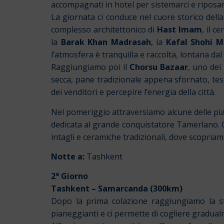
accompagnati in hotel per sistemarci e riposare
La giornata ci conduce nel cuore storico della 
complesso architettonico di
Hast Imam
, il c
la
Barak Khan Madrasah
, la
Kafal Shohi 
l’atmosfera è tranquilla e raccolta, lontana dal t
Raggiungiamo poi il
Chorsu Bazaar
, uno dei
secca, pane tradizionale appena sfornato, tessu
dei venditori e percepire l’energia della città.
Nel pomeriggio attraversiamo alcune delle pi
dedicata al grande conquistatore Tamerlano. C
intagli e ceramiche tradizionali, dove scopriam
Notte a:
Tashkent
2° Giorno
Tashkent – Samarcanda (300km)
Dopo la prima colazione raggiungiamo la sta
pianeggianti e ci permette di cogliere gradualm