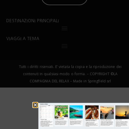
DESTINAZIONI PRINCIPALI
VIAGGI A TEMA
Tutti i diritti riservati. E’ vietata la copia e la riproduzione dei
contenuti in qualsiasi modo o forma. – COPYRIGHT ©LA
COMPAGNIA DEL RELAX – Made in Springfield srl