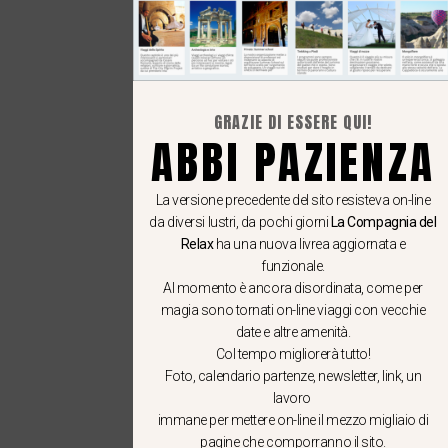
GRAZIE DI ESSERE QUI!
ABBI PAZIENZA
La versione precedente del sito resisteva on-line
da diversi lustri, da pochi giorni
La Compagnia del
Relax
ha una nuova livrea aggiornata e
funzionale.
Al momento è ancora disordinata, come per
magia sono tornati on-line viaggi con vecchie
date e altre amenità.
Col tempo migliorerà tutto!
Foto, calendario partenze, newsletter, link, un
lavoro
immane per mettere on-line il mezzo migliaio di
pagine che comporranno il sito.