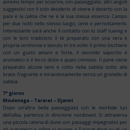
avremo tempo per scoprire, con passeggiate, altri angoli
suggestivi con il solo desiderio di vivere il deserto con la
pace e la calma che ne è la sua stessa essenza. Campo
per due notti nello stesso luogo, cene e pernottamenti.
Interessante sarà anche il contatto con lo staff tuareg e
con le loro tradizioni: il tè preparato con una vera e
propria cerimonia e bevuto in tre volte: il primo bicchiere
con un gusto amaro e forte, il secondo saporito e
aromatico e il terzo dolce e quasi cremoso. Il pane viene
preparato alcune sere e cotto nella sabbia sotto alla
brace: fragrante e
miracolosamente senza un granello di
sabbia.
7° giorno
Moulenaga – Tararat – Djanet
Dopo un’altra bella passeggiata con le morbide luci
dell’alba, partenza in direzione nordovest. Si attraversa
una piccola catena di dune con passaggi impegnativi per
gli automezzi e infine si giunge a Tararat dove su di un