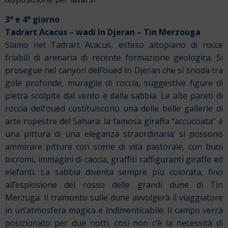
3° e 4° giorno
Tadrart Acacus – wadi In Djeran – Tin Merzouga
Siamo nel Tadrart Acacus, esteso altopiano di rocce
friabili di arenaria di recente formazione geologica. Si
prosegue nel canyon dell’oued In Djeran che si snoda tra
gole profonde, muraglie di roccia, suggestive figure di
pietra scolpite dal vento e dalla sabbia. Le alte pareti di
roccia dell’oued costituiscono una delle belle gallerie di
arte rupestre del
Sahara: la famosa giraffa “accucciata” è
una pittura di una eleganza straordinaria; si possono
ammirare pitture con scene di vita pastorale, con buoi
bicromi, immagini di caccia, graffiti raffiguranti giraffe ed
elefanti. La sabbia diventa sempre più colorata, fino
all’esplosione del rosso delle grandi dune di Tin
Merzuga. Il tramonto sulle dune avvolgerà
il viaggiatore
in un’atmosfera magica e indimenticabile. Il campo verrà
posizionato per due notti, così non c’è la necessità di