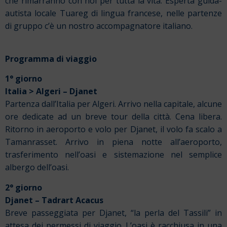
che rimarranno con noi per tutta la vita. Esperta guida-
autista locale Tuareg di lingua francese, nelle partenze
di gruppo c’è un nostro accompagnatore italiano.
Programma di viaggio
1° giorno
Italia > Algeri – Djanet
Partenza dall’Italia per Algeri. Arrivo nella capitale, alcune
ore dedicate ad un breve tour della città. Cena libera.
Ritorno in aeroporto e volo per Djanet, il volo fa scalo a
Tamanrasset. Arrivo in piena notte all’aeroporto,
trasferimento nell’oasi e sistemazione nel semplice
albergo dell’oasi.
2° giorno
Djanet – Tadrart Acacus
Breve passeggiata per Djanet, “la perla del Tassili” in
attesa dei permessi di viaggio. L’oasi è racchiusa in una