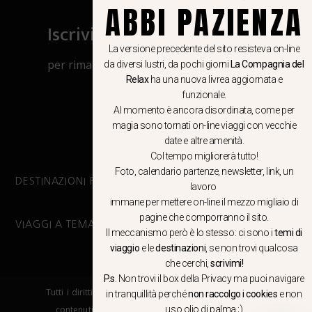
ABBI PAZIENZA
Iscriviti al canale Whatsapp
La versione precedente del sito resisteva on-line
per rimanere aggiornato su viaggi, eventi
da diversi lustri, da pochi giorni
La Compagnia del
Relax
ha una nuova livrea aggiornata e
e notizie!
funzionale.
Al momento è ancora disordinata, come per
CLICCA QUI
magia sono tornati on-line viaggi con vecchie
date e altre amenità.
Col tempo migliorerà tutto!
Foto, calendario partenze, newsletter, link, un
DESTINAZIONI PRINCIPALI
lavoro
immane per mettere on-line il mezzo migliaio di
pagine che comporranno il sito.
VIAGGI A TEMA
Il meccanismo però è lo stesso: ci sono i
temi di
viaggio
e le
destinazioni
, se non trovi qualcosa
che cerchi,
scrivimi!
P.s
. Non trovi il box della Privacy ma
puoi navigare
Tutti i diritti riservati. E’ vietata la copia e la riproduzione dei
in tranquillità
perché
non raccolgo i cookies
e non
uso olio di palma ;)
contenuti in qualsiasi modo o forma. – COPYRIGHT ©LA