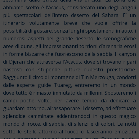
abbiamo scelto è l’Acacus, considerato uno degli angoli
più spettacolari dell’intero deserto del Sahara. E’ un
itinerario volutamente breve che vuole offrire la
possibilità di gustare, senza lunghi spostamenti in auto, i
numerosi aspetti del grande deserto: le scenografiche
aree di dune, gli impressionanti torrioni d’arenaria erosi
in forme bizzarre che fuoriescono dalla sabbia. Il canyon
di Djeran che attraversa l’Acacus, dove si trovano ripari
nascosti con stupende pitture rupestri preistoriche.
Raggiunto il circo di montagne di Tin Merzouga, condotti
dalle esperte guide Tuareg, entreremo in un mondo
dove tutto è rimasto immutato da millenni. Sposteremo i
campi poche volte, per avere tempo da dedicare a
guardarci attorno,
all’assaporare il deserto, ad effettuare
splendide camminate addentrandoci in questo magico
mondo di rocce, di sabbia, di silenzi e di colori. Le notti
sotto le stelle attorno al fuoco ci lasceranno emozioni