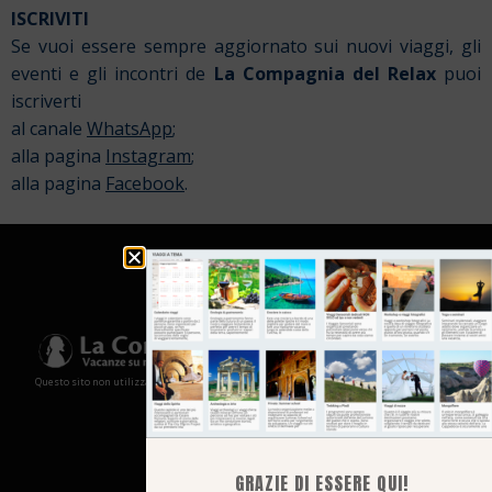
ISCRIVITI
Se vuoi essere sempre aggiornato sui nuovi viaggi, gli
eventi e gli incontri de
La Compagnia del Relax
puoi
iscriverti
al canale
WhatsApp
;
alla pagina
Instagram
;
alla pagina
Facebook
.
Questo sito non utilizza cookies e non memorizza in alcun modo le tue informazioni
GRAZIE DI ESSERE QUI!