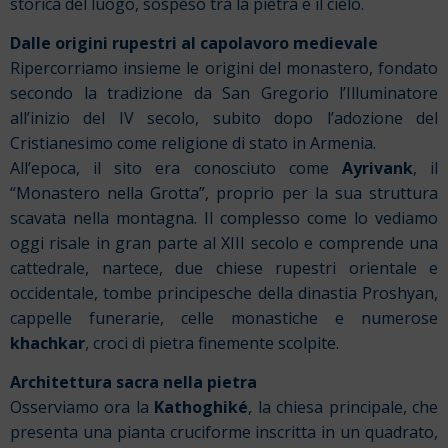
storica del luogo, sospeso tra la pietra e il cielo.
Dalle origini rupestri al capolavoro medievale
Ripercorriamo insieme le origini del monastero, fondato
secondo la tradizione da San Gregorio l’Illuminatore
all’inizio del IV secolo, subito dopo l’adozione del
Cristianesimo come religione di stato in Armenia.
All’epoca, il sito era conosciuto come
Ayrivank
, il
“Monastero nella Grotta”, proprio per la sua struttura
scavata nella montagna. Il complesso come lo vediamo
oggi risale in gran parte al XIII secolo e comprende una
cattedrale, nartece, due chiese rupestri orientale e
occidentale, tombe principesche della dinastia Proshyan,
cappelle funerarie, celle monastiche e numerose
khachkar
, croci di pietra finemente scolpite.
Architettura sacra nella pietra
Osserviamo ora la
Kathoghiké
, la chiesa principale, che
presenta una pianta cruciforme inscritta in un quadrato,