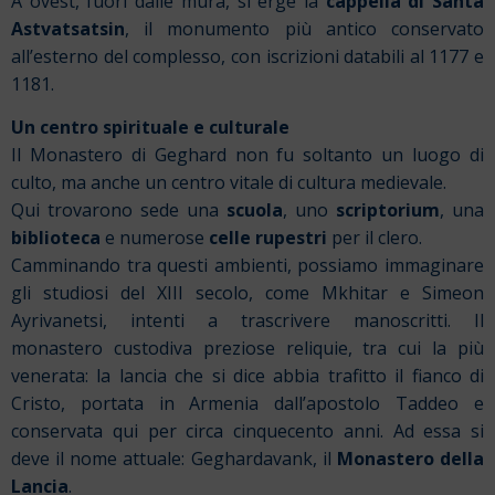
A ovest, fuori dalle mura, si erge la
cappella di Santa
Astvatsatsin
, il monumento più antico conservato
all’esterno del complesso, con iscrizioni databili al 1177 e
1181.
Un centro spirituale e culturale
Il Monastero di Geghard non fu soltanto un luogo di
culto, ma anche un centro vitale di cultura medievale.
Qui trovarono sede una
scuola
, uno
scriptorium
, una
biblioteca
e numerose
celle rupestri
per il clero.
Camminando tra questi ambienti, possiamo immaginare
gli studiosi del XIII secolo, come Mkhitar e Simeon
Ayrivanetsi, intenti a trascrivere manoscritti. Il
monastero custodiva preziose reliquie, tra cui la più
venerata: la lancia che si dice abbia trafitto il fianco di
Cristo, portata in Armenia dall’apostolo Taddeo e
conservata qui per circa cinquecento anni. Ad essa si
deve il nome attuale: Geghardavank, il
Monastero della
Lancia
.