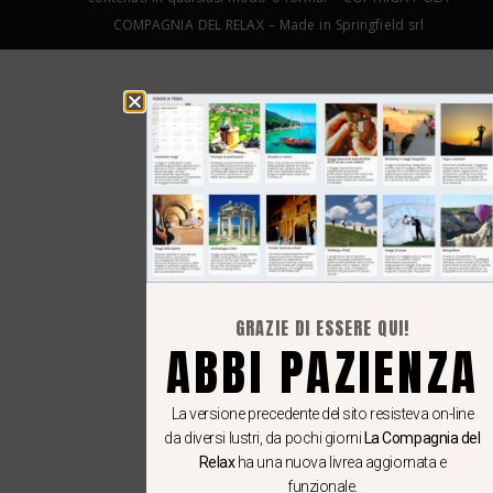
COMPAGNIA DEL RELAX – Made in Springfield srl
GRAZIE DI ESSERE QUI!
ABBI PAZIENZA
La versione precedente del sito resisteva on-line
da diversi lustri, da pochi giorni
La Compagnia del
Relax
ha una nuova livrea aggiornata e
funzionale.