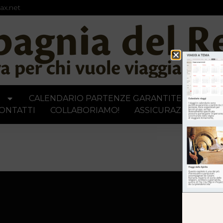
ax.net
I
CALENDARIO PARTENZE GARANTITE
MEDI
ONTATTI
COLLABORIAMO!
ASSICURAZIONI VIAG