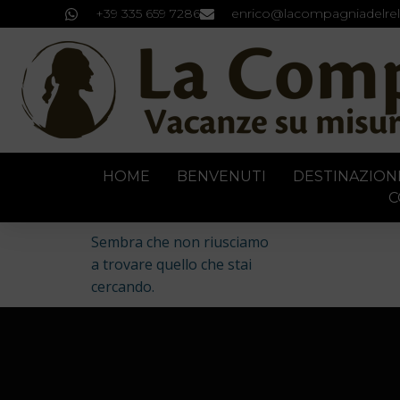
+39 335 659 7286
enrico@lacompagniadelrel
HOME
BENVENUTI
DESTINAZION
C
Sembra che non riusciamo
a trovare quello che stai
cercando.