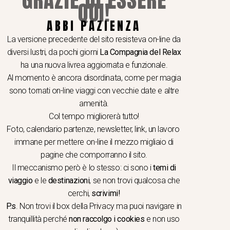
QUI!
I A TEMA
ABBI PAZIENZA
 e seminari
La versione precedente del sito resisteva on-line da
hop e viaggi video e fotografici
diversi lustri, da pochi giorni
La Compagnia del Relax
er School
ha una nuova livrea aggiornata e funzionale.
Al momento è ancora disordinata, come per magia
ogia & gastronomia
sono tornati on-line viaggi con vecchie date e altre
ere in caicco
amenità.
i dello Spirito
Col tempo migliorerà tutto!
ologia e Arte
Foto, calendario partenze, newsletter, link, un lavoro
i dei quattro sensi
immane per mettere on-line il mezzo migliaio di
pagine che comporranno il sito.
ing a Piedi
Il meccanismo però è lo stesso: ci sono i
temi di
i di nozze
viaggio
e le
destinazioni
, se non trovi qualcosa che
olfiere
cerchi,
scrivimi!
P.s
. Non trovi il box della Privacy ma
puoi navigare in
tranquillità
perché
non raccolgo i cookies
e non uso