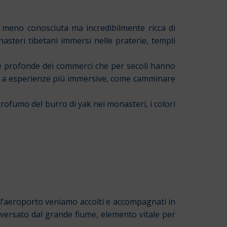
a meno conosciuta ma incredibilmente ricca di
nasteri tibetani immersi nelle praterie, templi
cce profonde dei commerci che per secoli hanno
a – a esperienze più immersive, come camminare
 profumo del burro di yak nei monasteri, i colori
All’aeroporto veniamo accolti e accompagnati in
raversato dal grande fiume, elemento vitale per