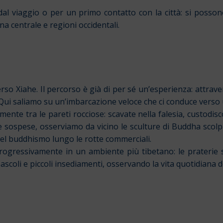
 dal viaggio o per un primo contatto con la città: si posson
a centrale e regioni occidentali.
erso Xiahe. Il percorso è già di per sé un’esperienza: attr
. Qui saliamo su un’imbarcazione veloce che ci conduce verso 
nte tra le pareti rocciose: scavate nella falesia, custodisc
 sospese, osserviamo da vicino le sculture di Buddha scolpi
 del buddhismo lungo le rotte commerciali.
gressivamente in un ambiente più tibetano: le praterie si
scoli e piccoli insediamenti, osservando la vita quotidiana de