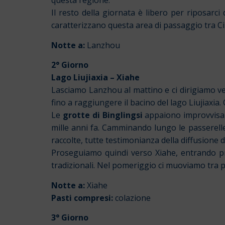
questa regione.
Il resto della giornata è libero per riposarci
caratterizzano questa area di passaggio tra Cin
Notte a:
Lanzhou
2° Giorno
Lago Liujiaxia – Xiahe
Lasciamo Lanzhou al mattino e ci dirigiamo v
fino a raggiungere il bacino del lago Liujiaxia
Le
grotte di Binglingsi
appaiono improvvisame
mille anni fa. Camminando lungo le passerelle
raccolte, tutte testimonianza della diffusione
Proseguiamo quindi verso Xiahe, entrando pro
tradizionali. Nel pomeriggio ci muoviamo tra pa
Notte a:
Xiahe
Pasti compresi:
colazione
3° Giorno