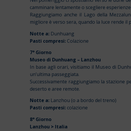
Nel pomeriggio ci spostiamo verso le dune del
camminare lentamente o scegliere esperienze p
Raggiungiamo anche il Lago della Mezzaluna,
migliore è verso sera, quando la luce rende il p
Notte a:
Dunhuang
Pasti compresi:
Colazione
7° Giorno
Museo di Dunhuang – Lanzhou
In base agli orari, visitiamo il Museo di Dun
un’ultima passeggiata.
Successivamente raggiungiamo la stazione per 
deserto e aree remote.
Notte a:
Lanzhou (o a bordo del treno)
Pasti compresi:
colazione
8° Giorno
Lanzhou
>
Italia