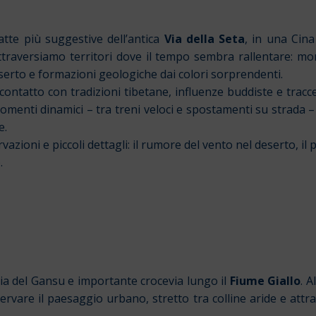
atte più suggestive dell’antica
Via della Seta
, in una Cin
Attraversiamo territori dove il tempo sembra rallentare: mo
deserto e formazioni geologiche dai colori sorprendenti.
contatto con tradizioni tibetane, influenze buddiste e tra
 momenti dinamici – tra treni veloci e spostamenti su strad
e.
vazioni e piccoli dettagli: il rumore del vento nel deserto, il
.
ia del Gansu e importante crocevia lungo il
Fiume Giallo
. 
ervare il paesaggio urbano, stretto tra colline aride e att