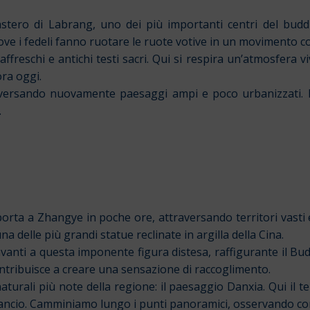
astero di Labrang, uno dei più importanti centri del budd
ve i fedeli fanno ruotare le ruote votive in un movimento co
affreschi e antichi testi sacri. Qui si respira un’atmosfera
ra oggi.
versando nuovamente paesaggi ampi e poco urbanizzati. Il
.
rta a Zhangye in poche ore, attraversando territori vasti e p
na delle più grandi statue reclinate in argilla della Cina.
davanti a questa imponente figura distesa, raffigurante il 
ntribuisce a creare una sensazione di raccoglimento.
urali più note della regione: il paesaggio Danxia. Qui il t
 arancio. Camminiamo lungo i punti panoramici, osservando com