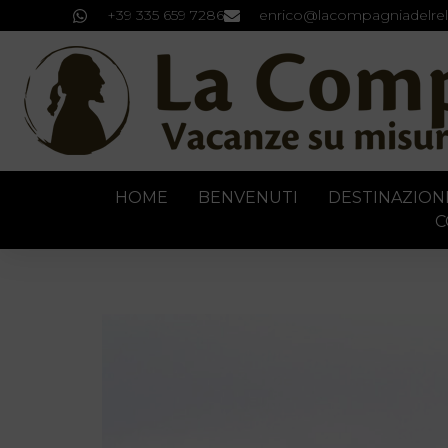
+39 335 659 7286
enrico@lacompagniadelrel
HOME
BENVENUTI
DESTINAZION
C