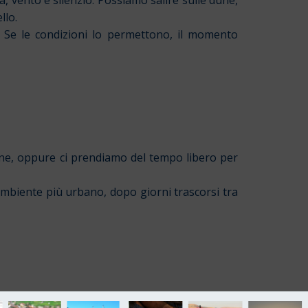
 vento e silenzio. Possiamo salire sulle dune,
llo.
. Se le condizioni lo permettono, il momento
ione, oppure ci prendiamo del tempo libero per
ambiente più urbano, dopo giorni trascorsi tra