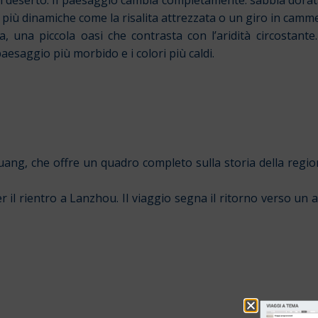
 deserto. Il paesaggio cambia completamente: sabbia dorata,
iù dinamiche come la risalita attrezzata o un giro in camme
 una piccola oasi che contrasta con l’aridità circostante
aesaggio più morbido e i colori più caldi.
huang, che offre un quadro completo sulla storia della reg
il rientro a Lanzhou. Il viaggio segna il ritorno verso un 