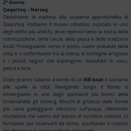
2° Giorno
Qaqortoq – Narsaq
Dedichiamo la mattina alla scoperta approfondita di
Qaqortoq. Visitiamo il museo cittadino, ospitato in uno
degli edifici più antichi, dove ripercorriamo la storia della
colonizzazione, della caccia, della pesca e delle tradizioni
locali. Proseguiamo verso il porto, cuore pulsante della
città, e ci soffermiamo tra la chiesa, le botteghe artigiane
e i piccoli negozi che espongono manufatti in osso,
pietra e lana.
Dopo pranzo saliamo a bordo di un
RIB boat
e lasciamo
alle spalle la città. Navigando lungo il fiordo ci
immergiamo in uno degli spettacoli più iconici della
Groenlandia: gli iceberg. Blocchi di ghiaccio dalle forme
più varie galleggiano silenziosi sull’acqua, riflettendo
sfumature che vanno dal bianco al turchese intenso. Ci
fermiamo per osservarli da vicino, ascoltando il crepitio
del ghiaccio e il suono ovattato delle onde.