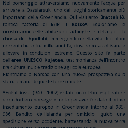
Nel pomeriggio attraversiamo nuovamente l’acqua per
arrivare a Qassiarsuk, uno dei luoghi storicamente più
importanti della Groenlandia. Qui visitiamo
Brattahlíð
,
l’antica fattoria di
Erik il Rosso*
. Esploriamo le
ricostruzioni delle abitazioni vichinghe e della piccola
chiesa di Thjodhild
, immergendoci nella vita dei coloni
norreni che, oltre mille anni fa, riuscirono a coltivare e
allevare in condizioni estreme. Questo sito fa parte
dell’
area UNESCO Kujataa
, testimonianza dell’incontro
tra cultura inuit e tradizione agricola europea.
Rientriamo a Narsaq con una nuova prospettiva sulla
storia umana di queste terre remote.
*
Erik il Rosso (940 – 1002) è stato un celebre esploratore
e condottiero norvegese, noto per aver fondato il primo
insediamento europeo in Groenlandia intorno al 985-
986. Bandito dall’Islanda per omicidio, guidò una
spedizione verso occidente, battezzando la nuova terra