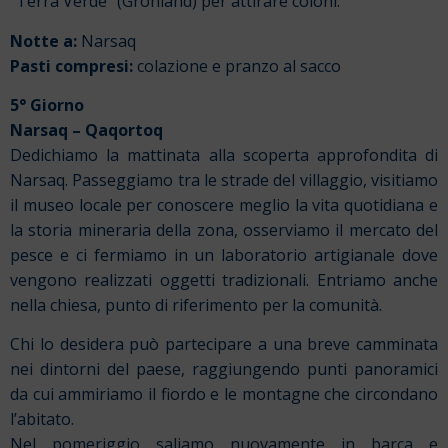
“Terra Verde” (Grönland) per attirare coloni.
Notte a:
Narsaq
Pasti compresi:
colazione e pranzo al sacco
5° Giorno
Narsaq – Qaqortoq
Dedichiamo la mattinata alla scoperta approfondita di
Narsaq. Passeggiamo tra le strade del villaggio, visitiamo
il museo locale per conoscere meglio la vita quotidiana e
la storia mineraria della zona, osserviamo il mercato del
pesce e ci fermiamo in un laboratorio artigianale dove
vengono realizzati oggetti tradizionali. Entriamo anche
nella chiesa, punto di riferimento per la comunità.
Chi lo desidera può partecipare a una breve camminata
nei dintorni del paese, raggiungendo punti panoramici
da cui ammiriamo il fiordo e le montagne che circondano
l’abitato.
Nel pomeriggio saliamo nuovamente in barca e