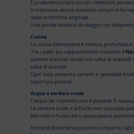
È prudente portare con sé i medicinali personal
In Indonesia alcune sostanze comuni in Europa
nella confezione originale.
Una piccola farmacia da viaggio con antipiretici,
Cucina
La cucina indonesiana è intensa, profumata e s
Tra i piatti più rappresentativi troviamo il
Nas
spiedini marinati serviti con salsa di arachidi; 
salsa di arachidi.
Ogni isola presenta varianti e specialità loca
sapori più piccanti.
Acqua e verdure crude
L’acqua del rubinetto non è potabile. È necessa
Le verdure crude e la frutta non sbucciata poss
ben cotti e frutta che si possa pelare autono
Forme di dissenteria possono comparire, talvol