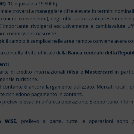
DR)
. 1€ equivale a 19.800Rp.
ormale trovarsi a maneggiare cifre elevate in termini nominali
(meno conveniente), negli uffici autorizzati presenti nelle pr
È importante rivolgersi esclusivamente a cambiavalute uffici
re commissioni nascoste.
ok
il cambio è semplice; nelle aree remote conviene avere cont
onsulta il sito ufficiale della
Banca centrale della Repubb
enti
arte di credito internazionali (
Visa
e
Mastercard
in parti
agenzie turistiche.
il contante è ancora largamente utilizzato. Mercati locali, pic
ate richiedono pagamento in contanti.
 prelievi elevati in un’unica operazione. È opportuno infor
ta
WISE
, prelievo a parte, tutte le operazioni sono g