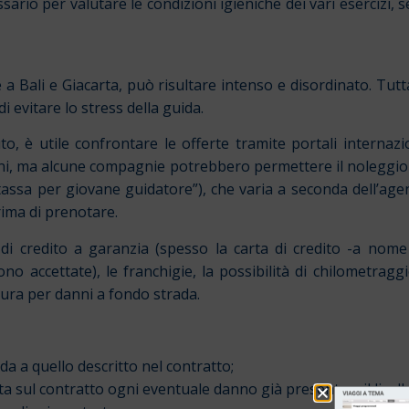
essario per valutare le condizioni igieniche dei vari esercizi,
te a Bali e Giacarta, può risultare intenso e disordinato. Tutt
i evitare lo stress della guida.
, è utile confrontare le offerte tramite portali internaz
nni, ma alcune compagnie potrebbero permettere il noleggi
“tassa per giovane guidatore”), che varia a seconda dell’agenz
rima di prenotare.
rta di credito a garanzia (spesso la carta di credito -a no
no accettate), le franchigie, la possibilità di chilometraggio
tura per danni a fondo strada.
da a quello descritto nel contratto;
a sul contratto ogni eventuale danno già presente e il livell