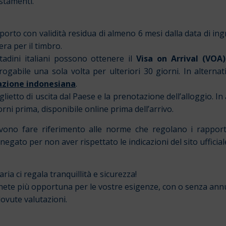
ostamenti.
orto con validità residua di almeno 6 mesi dalla data di ing
ra per il timbro.
ttadini italiani possono ottenere il
Visa on Arrival (VOA)
ogabile una sola volta per ulteriori 30 giorni. In alternati
razione indonesiana
.
biglietto di uscita dal Paese e la prenotazione dell’alloggio. 
rni prima, disponibile online prima dell’arrivo.
 devono fare riferimento alle norme che regolano i rappor
negato per non aver rispettato le indicazioni del sito ufficial
ia ci regala tranquillità e sicurezza!
tenete più opportuna per le vostre esigenze, con o senza an
dovute valutazioni.