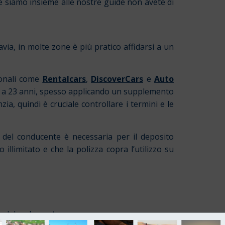
 se siamo insieme alle nostre guide non avete di
avia, in molte zone è più pratico affidarsi a un
ionali come
Rentalcars
,
DiscoverCars
e
Auto
o a 23 anni, spesso applicando un supplemento
ia, quindi è cruciale controllare i termini e le
me del conducente è necessaria per il deposito
 illimitato e che la polizza copra l’utilizzo su
o del carburante;