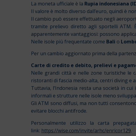
La moneta ufficiale è la
Rupia indonesiana (I
Il valore è molto diverso dall’euro, quindi è n
Il cambio può essere effettuato negli aeroporti 
tramite prelievo diretto agli sportelli ATM. 
apparentemente vantaggiosi: possono applica
Nelle isole più frequentate come
Bali
o
Lomb
Per un cambio aggiornato prima della partenza c
Carte di credito e debito, prelievi e pagam
Nelle grandi città e nelle zone turistiche le c
ristoranti di fascia medio-alta, centri diving e 
Tuttavia, l’Indonesia resta una società in cui 
informali e strutture nelle isole meno svilupp
Gli ATM sono diffusi, ma non tutti consentono
evitare blocchi antifrode.
Personalmente utilizzo la carta prepaga
link:
https://wise.com/invite/arhc/enricor129
.