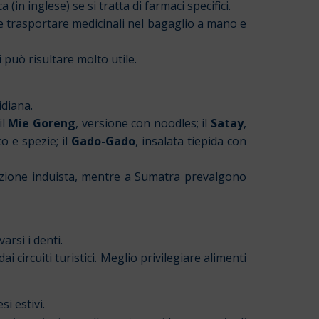
n inglese) se si tratta di farmaci specifici.
e trasportare medicinali nel bagaglio a mano e
i può risultare molto utile.
idiana.
il
Mie Goreng
, versione con noodles; il
Satay
,
o e spezie; il
Gado-Gado
, insalata tiepida con
radizione induista, mentre a Sumatra prevalgono
arsi i denti.
circuiti turistici. Meglio privilegiare alimenti
i estivi.