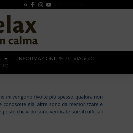
Lista Elementi
A
INFORMAZIONI PER IL VIAGGIO
GIO
che mi vengono rivolte più spesso. qualora non
 le conoscete già, altre sono da memorizzare e
ste che vi do sono verificate sui siti ufficiali