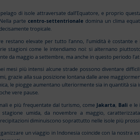
elago di isole attraversate dall’Equatore, e proprio quest
 Nella parte
centro-settentrionale
domina un clima equato
 decisamente tropicale.
 restano elevate per tutto l’anno, l’umidità è costante 
ie stagioni come le intendiamo noi: si alternano piuttosto
nte da maggio a settembre, ma anche in questo periodo l’at
ei mesi più intensi alcune strade possono diventare difficil
emi, grazie alla sua posizione lontana dalle aree maggiormen
ica, le piogge aumentano ulteriormente sia in quantità sia i
poche vere pause.
onali e più frequentate dal turismo, come
Jakarta
,
Bali
e le
a stagione umida, da novembre a maggio, caratterizzat
ecipitazioni diminuiscono soprattutto nelle isole più prossim
ganizzare un viaggio in Indonesia coincide con la nostra est