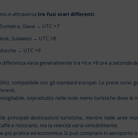
simo e attraversa
tre fusi orari differenti
:
, Sumatra, Giava → UTC +7
ombok, Sulawesi → UTC +8
Molucche → UTC +9
, la differenza varia generalmente tra +6 e +8 ore a seconda del
0Hz, compatibile con gli standard europei. Le prese sono gen
erenti.
igliabile, soprattutto nelle isole meno turistiche dove le i
le principali destinazioni turistiche, mentre nelle aree m
 caffè e ristoranti, ma la velocità varia sensibilmente.
e più pratica ed economica. Si può comprare in aeroporto o 