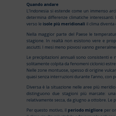
Quando andare
L’Indonesia si estende come un immenso arcip
determina differenze climatiche interessanti.
verso le
isole più meridionali
il clima diventa
Nella maggior parte del Paese le temperature
stagione. In realtà non esistono vere e propr
asciutti. I mesi meno piovosi vanno generalme
Le precipitazioni annuali sono consistenti e n
solitamente colpita da fenomeni ciclonici estr
Nelle zone montuose, spesso di origine vulcan
quasi senza interruzioni durante l’anno, con 
Diversa è la situazione nelle aree più meridi
distinguono due stagioni più marcate: un
relativamente secca, da giugno a ottobre. Le pr
Per questo motivo, il
periodo migliore
per or