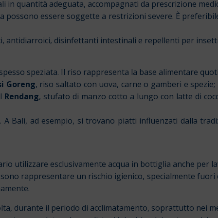
i in quantità adeguata, accompagnati da prescrizione medica (i
 possono essere soggette a restrizioni severe. È preferibil
 antidiarroici, disinfettanti intestinali e repellenti per insett
pesso speziata. Il riso rappresenta la base alimentare quot
i Goreng
, riso saltato con uova, carne o gamberi e spezie; 
il
Rendang
, stufato di manzo cotto a lungo con latte di cocc
li. A Bali, ad esempio, si trovano piatti influenzati dalla t
rio utilizzare esclusivamente acqua in bottiglia anche per lav
ono rappresentare un rischio igienico, specialmente fuori dai 
mamente.
ta, durante il periodo di acclimatamento, soprattutto nei mes