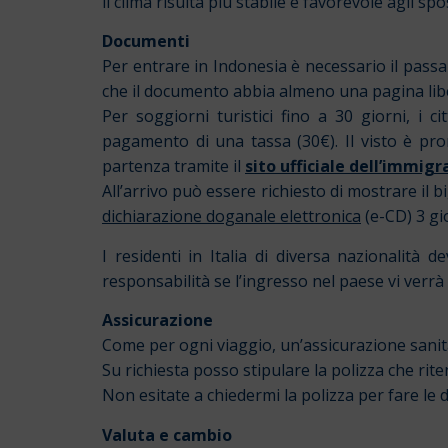
il clima risulta più stabile e favorevole agli sp
Documenti
Per entrare in Indonesia è necessario il passap
che il documento abbia almeno una pagina libe
Per soggiorni turistici fino a 30 giorni, i ci
pagamento di una tassa (30€). Il visto è pror
partenza tramite il
sito ufficiale dell’immig
All’arrivo può essere richiesto di mostrare il 
dichiarazione doganale elettronica
(e-CD) 3 gio
I residenti in Italia di diversa nazionalità
responsabilità se l’ingresso nel paese vi verrà 
Assicurazione
Come per ogni viaggio, un’assicurazione sanitar
Su richiesta posso stipulare la polizza che ri
Non esitate a chiedermi la polizza per fare le 
Valuta e cambio