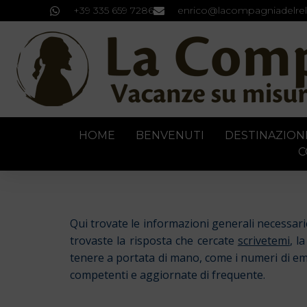
+39 335 659 7286
enrico@lacompagniadelrel
HOME
BENVENUTI
DESTINAZION
C
Qui trovate le informazioni generali necessar
trovaste la risposta che cercate
scrivetemi
, l
tenere a portata di mano, come i numeri di emer
competenti e aggiornate di frequente.