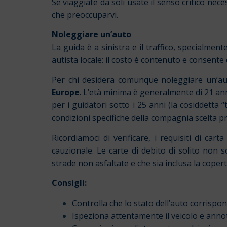
Se viaggiate da soli usate il senso critico nec
che preoccuparvi.
Noleggiare un’auto
La guida è a sinistra e il traffico, specialmen
autista locale: il costo è contenuto e consente d
Per chi desidera comunque noleggiare un’auto
Europe
. L’età minima è generalmente di 21 a
per i guidatori sotto i 25 anni (la cosiddetta 
condizioni specifiche della compagnia scelta p
Ricordiamoci di verificare, i requisiti di ca
cauzionale. Le carte di debito di solito non so
strade non asfaltate e che sia inclusa la coper
Consigli:
Controlla che lo stato dell’auto corrispon
Ispeziona attentamente il veicolo e annot