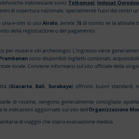
 telefoniche indonesiane sono:
Telkomsel
,
Indosat Ooredoo
rmini di copertura nazionale, specialmente fuori dai centri ur
e una e-sim: io uso
Airalo
, avrete 3$ di sconto se la attivate 
to della registrazione o del pagamento.
co per musei e siti archeologici. L’ingresso viene generalm
Prambanan
sono disponibili biglietti combinati, acquistabili
le locale. Conviene informarsi sul sito ufficiale della singol
ttà (
Giacarta
,
Bali
,
Surabaya
) offrono buoni standard; n
uelle di routine, vengono generalmente consigliate: epatite A
a le indicazioni aggiornate sul sito dell’
Organizzazione Mon
anitaria di viaggio che copra evacuazione medica.