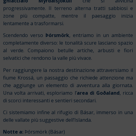
ghiacciaio Mýrdalsjökull
che si avvicina
progressivamente. Il terreno alterna tratti sabbiosi e
zone più compatte, mentre il paesaggio inizia
lentamente a trasformarsi.
Scendendo verso
Þórsmörk
, entriamo in un ambiente
completamente diverso: le tonalità scure lasciano spazio
al verde. Compaiono betulle artiche, arbusti e fiori
selvatici che rendono la valle più vivace.
Per raggiungere la nostra destinazione attraversiamo il
fiume Krossá, un passaggio che richiede attenzione ma
che aggiunge un elemento di avventura alla giornata.
Una volta arrivati, esploriamo l’
area di Goðaland
, ricca
di scorci interessanti e sentieri secondari.
Ci sistemiamo infine al rifugio di Básar, immerso in una
delle vallate più suggestive dell’Islanda.
Notte a:
Þórsmörk (Básar)