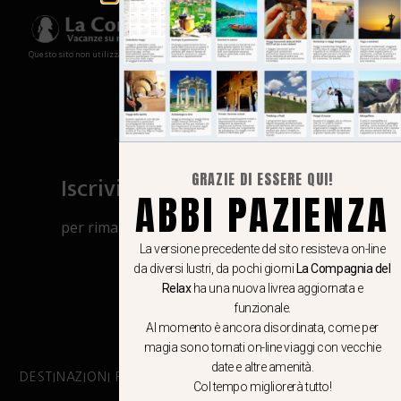
Questo sito non utilizza cookies e non memorizza in alcun modo le tue informazioni
Iscriviti al canale Whatsapp
GRAZIE DI ESSERE QUI!
ABBI PAZIENZA
per rimanere aggiornato su viaggi, eventi
e notizie!
La versione precedente del sito resisteva on-line
da diversi lustri, da pochi giorni
La Compagnia del
Relax
ha una nuova livrea aggiornata e
CLICCA QUI
funzionale.
Al momento è ancora disordinata, come per
magia sono tornati on-line viaggi con vecchie
date e altre amenità.
DESTINAZIONI PRINCIPALI
Col tempo migliorerà tutto!