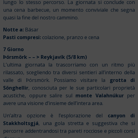
lungo lo stesso percorso. La giornata si conclude con
una cena barbecue, un momento conviviale che segna
quasi la fine del nostro cammino.
Notte a:
Básar
Pasti compresi:
colazione, pranzo e cena
7 Giorno
Þórsmörk – –
>
Reykjavík (5/8 km)
L’ultima giornata la trascorriamo con un ritmo più
rilassato, scegliendo tra diversi sentieri all’interno della
valle di Þórsmörk. Possiamo visitare la
grotta di
Sönghellir
, conosciuta per le sue particolari proprietà
acustiche, oppure salire sul
monte Valahnúkur
per
avere una visione d’insieme dell’intera area.
Un’altra opzione è l’esplorazione del
canyon di
Stakkholtsgjá
, una gola stretta e suggestiva che si
percorre addentrandosi tra pareti rocciose e piccoli corsi