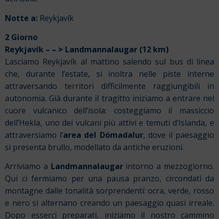
Notte a:
Reykjavík
2 Giorno
Reykjavík – –
>
Landmannalaugar (12 km)
Lasciamo Reykjavík al mattino salendo sul bus di linea
che, durante l’estate, si inoltra nelle piste interne
attraversando territori difficilmente raggiungibili in
autonomia. Già durante il tragitto iniziamo a entrare nel
cuore vulcanico dell’isola: costeggiamo il massiccio
dell’Hekla, uno dei vulcani più attivi e temuti d’Islanda, e
attraversiamo l’
area del Dómadalur
, dove il paesaggio
si presenta brullo, modellato da antiche eruzioni.
Arriviamo a
Landmannalaugar
intorno a mezzogiorno.
Qui ci fermiamo per una pausa pranzo, circondati da
montagne dalle tonalità sorprendenti: ocra, verde, rosso
e nero si alternano creando un paesaggio quasi irreale.
Dopo esserci preparati, iniziamo il nostro cammino