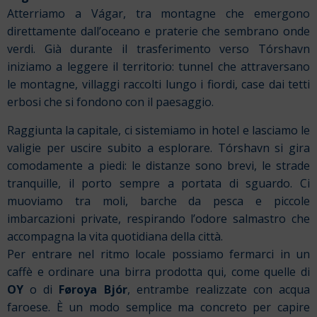
Atterriamo a Vágar, tra montagne che emergono
direttamente dall’oceano e praterie che sembrano onde
verdi. Già durante il trasferimento verso Tórshavn
iniziamo a leggere il territorio: tunnel che attraversano
le montagne, villaggi raccolti lungo i fiordi, case dai tetti
erbosi che si fondono con il paesaggio.
Raggiunta la capitale, ci sistemiamo in hotel e lasciamo le
valigie per uscire subito a esplorare. Tórshavn si gira
comodamente a piedi: le distanze sono brevi, le strade
tranquille, il porto sempre a portata di sguardo. Ci
muoviamo tra moli, barche da pesca e piccole
imbarcazioni private, respirando l’odore salmastro che
accompagna la vita quotidiana della città.
Per entrare nel ritmo locale possiamo fermarci in un
caffè e ordinare una birra prodotta qui, come quelle di
OY
o di
Føroya Bjór
, entrambe realizzate con acqua
faroese. È un modo semplice ma concreto per capire