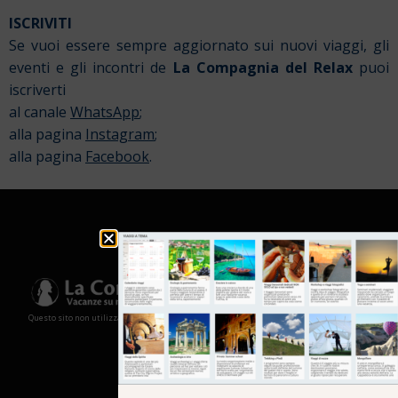
ISCRIVITI
Se vuoi essere sempre aggiornato sui nuovi viaggi, gli
eventi e gli incontri de
La Compagnia del Relax
puoi
iscriverti
al canale
WhatsApp
;
alla pagina
Instagram
;
alla pagina
Facebook
.
Questo sito non utilizza cookies e non memorizza in alcun modo le tue informazioni