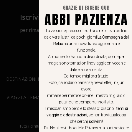
GRAZIE DI ESSERE QUI!
ABBI PAZIENZA
Iscriviti al canale Whatsapp
per rimanere aggiornato su viaggi, eventi
La versione precedente del sito resisteva on-line
e notizie!
da diversi lustri, da pochi giorni
La Compagnia del
Relax
ha una nuova livrea aggiornata e
funzionale.
CLICCA QUI
Al momento è ancora disordinata, come per
magia sono tornati on-line viaggi con vecchie
date e altre amenità.
Col tempo migliorerà tutto!
DESTINAZIONI PRINCIPALI
Foto, calendario partenze, newsletter, link, un
lavoro
immane per mettere on-line il mezzo migliaio di
VIAGGI A TEMA
pagine che comporranno il sito.
Il meccanismo però è lo stesso: ci sono i
temi di
viaggio
e le
destinazioni
, se non trovi qualcosa
che cerchi,
scrivimi!
Tutti i diritti riservati. E’ vietata la copia e la riproduzione dei
P.s
. Non trovi il box della Privacy ma
puoi navigare