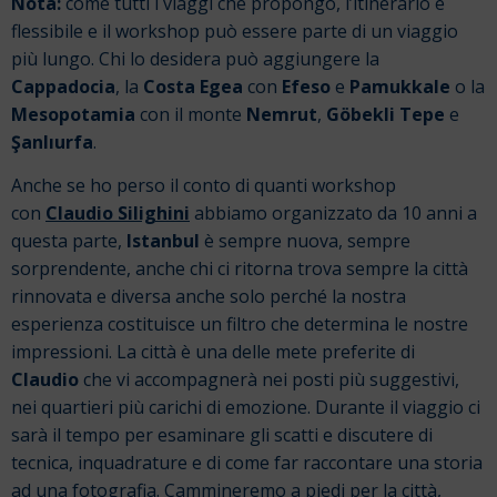
Nota:
come tutti i viaggi che propongo, l’itinerario è
flessibile e il workshop può essere parte di un viaggio
più lungo. Chi lo desidera può aggiungere la
Cappadocia
, la
Costa Egea
con
Efeso
e
Pamukkale
o la
Mesopotamia
con il monte
Nemrut
,
Göbekli Tepe
e
Şanlıurfa
.
Anche se ho perso il conto di quanti workshop
con
Claudio Silighini
abbiamo organizzato da 10 anni a
questa parte,
Istanbul
è sempre nuova, sempre
sorprendente, anche chi ci ritorna trova sempre la città
rinnovata e diversa anche solo perché la nostra
esperienza costituisce un filtro che determina le nostre
impressioni. La città è una delle mete preferite di
Claudio
che vi accompagnerà nei posti più suggestivi,
nei quartieri più carichi di emozione. Durante il viaggio ci
sarà il tempo per esaminare gli scatti e discutere di
tecnica, inquadrature e di come far raccontare una storia
ad una fotografia. Cammineremo a piedi per la città,