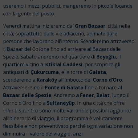
useremo i mezzi pubblici, mangeremo in piccole locande
con la gente del posto.
Venerdì mattina inizieremo dal
Gran Bazaar
, città nella
città, soprattutto dalle vie adiacenti, animate dalle
persone che lavorano all’interno. Scenderemo attraverso
il Bazaar del Cotone fino ad arrivare al Bazaar delle
Spezie. Sabato andremo nel quartiere di
Beyoğlu
, il
quartiere vicino a
Istiklal Caddesi
, per scoprire gli
antiquari di
Çukurcuma
, e la torre di
Galata
,
scenderemo a
Karaköy
all’imbocco del
Corno d’Oro
.
Attraverseremo il
Ponte di Galata
fino a tornare al
Bazaar delle Spezie
. Andremo a
Fener
,
Balat
, lungo il
Corno d’Oro fino a
Sultaneyüp
. In una città che offre
infiniti spunti ci sono molte varianti e possibili aggiunte
all’itinerario di viaggio, il programma è volutamente
flessibile e non preventivato perché ogni variazione non
diminuirà il valore del viaggio, anzi!