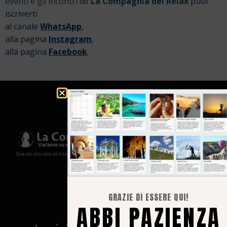
eventi e gli incontri de
La Compagnia del Relax
puoi
iscriverti
al canale
WhatsApp
,
alla pagina
Instagram
,
alla pagina
Facebook
.
Questo sito non utilizza cookies e non memorizza in alcun modo le tue informazioni
GRAZIE DI ESSERE QUI!
ABBI PAZIENZA