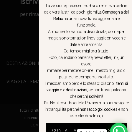
Iscriviti al canale Whatsapp
La versione precedente del sito resisteva on-line
da diversi lustri, da pochi giorni
La Compagnia del
per rimanere aggiornato su viaggi, eventi
Relax
ha una nuova livrea aggiornata e
e notizie!
funzionale.
Al momento è ancora disordinata, come per
CLICCA QUI
magia sono tornati on-line viaggi con vecchie
date e altre amenità.
Col tempo migliorerà tutto!
Foto, calendario partenze, newsletter, link, un
DESTINAZIONI PRINCIPALI
lavoro
immane per mettere on-line il mezzo migliaio di
pagine che comporranno il sito.
VIAGGI A TEMA
Il meccanismo però è lo stesso: ci sono i
temi di
viaggio
e le
destinazioni
, se non trovi qualcosa
che cerchi,
scrivimi!
P.s
. Non trovi il box della Privacy ma
puoi navigare
in tranquillità
perché
non raccolgo i cookies
e non
Tutti i diritti riservati. E’ vietata la copia e la riproduzione dei
uso olio di palma ;)
contenuti in qualsiasi modo o forma. – COPYRIGHT ©LA
COMPAGNIA DEL RELAX – Made in Springfield srl
CONTATTAMI CON WHATSAPP