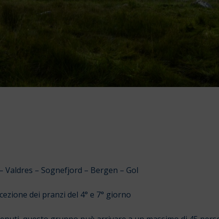
 –
Valdres – Sognefjord
–
Bergen – Gol
ezione dei pranzi del 4° e 7° giorno
tenuti, questo gruppo può arrivare a un massimo di 45 per