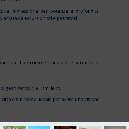
’acqua impressiona per potenza e profondità.
o amata da escursionisti e pescatori.
idiana. Il percorso è tranquillo e permette di
i gesti semplici e ritmi lenti.
 città e sul fiordo, ideale per avere una visione