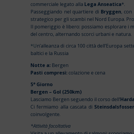
commerciale legato alla
Lega Anseatica
*.
Passeggiando nel quartiere di
Bryggen
, con
strategico per gli scambi nel Nord Europa. Pros
Il pomeriggio è libero: possiamo esplorare i m
del centro, alternando scorci urbani e natura.
*U
n’alleanza di circa 100 città dell’Europa s
baltici e la Russia
Notte a:
Bergen
Pasti compresi:
colazione e cena
5° Giorno
Bergen – Gol (250km)
Lasciamo Bergen seguendo il corso dell’
Harda
Ci fermiamo alla cascata di
Steinsdalsfosse
coinvolgente.
*Attività facoltativa
Visita a un allevamento di salmoni: scopriamo 