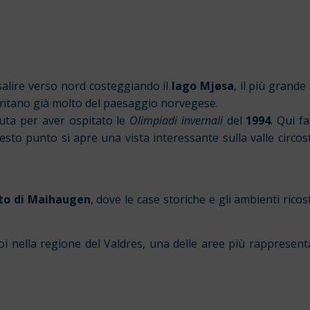
salire verso nord costeggiando il
lago Mjøsa
, il più grande
contano già molto del paesaggio norvegese.
uta per aver ospitato le
Olimpiadi
invernali
del
1994
. Qui f
uesto punto si apre una vista interessante sulla valle circ
to di Maihaugen
, dove le case storiche e gli ambienti ricos
i nella regione del Valdres, una delle aree più rappresenta