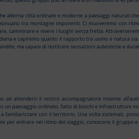
he alterna città ordinate e moderne a paesaggi naturali ch
insinuano tra montagne imponenti. Ci muoveremo con ritmi eq
vare, camminare e vivere i luoghi senza fretta. Attraverserem
tidiana e capiremo quanto il rapporto tra uomo e natura sia 
candite, ma capace di restituire sensazioni autentiche e dura
mo ad attenderci il nostro accompagnatore insieme all’au
ndo un paesaggio ordinato, fatto di boschi e infrastrutture 
a familiarizzare con il territorio. Una volta sistemati, pos
er entrare nel ritmo del viaggio, conoscere il gruppo e ini