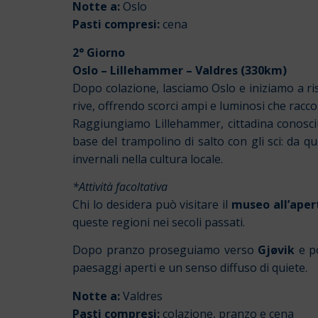
Notte a:
Oslo
Pasti compresi:
cena
2° Giorno
Oslo –
Lillehammer –
Valdres (330km)
Dopo colazione, lasciamo Oslo e iniziamo a ri
rive, offrendo scorci ampi e luminosi che rac
Raggiungiamo Lillehammer, cittadina conosci
base del trampolino di salto con gli sci: da q
invernali nella cultura locale.
*Attività facoltativa
Chi lo desidera può visitare il
museo all’aper
queste regioni nei secoli passati.
Dopo pranzo proseguiamo verso
Gjøvik
e po
paesaggi aperti e un senso diffuso di quiete.
Notte a:
Valdres
Pasti compresi:
colazione, pranzo e cena