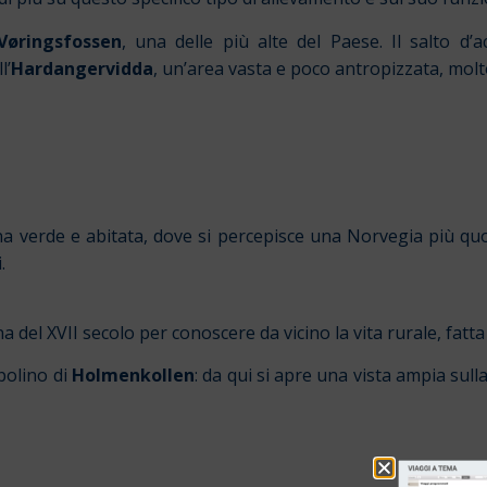
Vøringsfossen
, una delle più alte del Paese. Il salto d
l’
Hardangervidda
, un’area vasta e poco antropizzata, molt
a verde e abitata, dove si percepisce una Norvegia più quot
.
del XVII secolo per conoscere da vicino la vita rurale, fatta d
mpolino di
Holmenkollen
: da qui si apre una vista ampia sulla