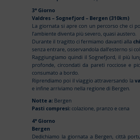
3° Giorno
Valdres – Sognefjord
–
Bergen (310km)
La giornata si apre con un percorso che ci po
l’ambiente diventa più severo, quasi austero.
Durante il tragitto ci fermiamo davanti alla
ch
senza entrare, osservandola dall’esterno si colg
Raggiungiamo quindi il Sognefjord, il più lu
profonde, circondati da pareti rocciose e picc
consumato a bordo.
Riprendiamo poi il viaggio attraversando la
va
e infine arriviamo nella regione di Bergen.
Notte a:
Bergen
Pasti compresi:
colazione, pranzo e cena
4° Giorno
Bergen
Dedichiamo la giornata a Bergen, città portu