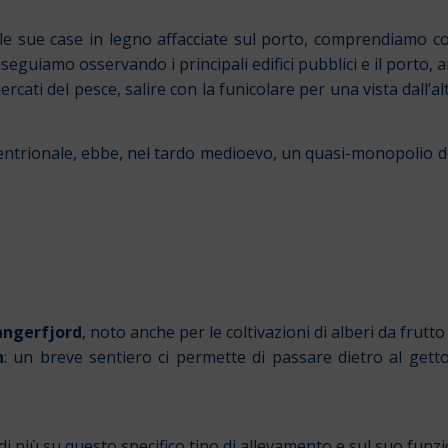
 le sue case in legno affacciate sul porto, comprendiamo c
eguiamo osservando i principali edifici pubblici e il porto, 
ercati del pesce, salire con la funicolare per una vista dall
ettentrionale, ebbe, nel tardo medioevo, un quasi-monopolio
ngerfjord
, noto anche per le coltivazioni di alberi da frutt
n
: un breve sentiero ci permette di passare dietro al gett
di più su questo specifico tipo di allevamento e sul suo fun