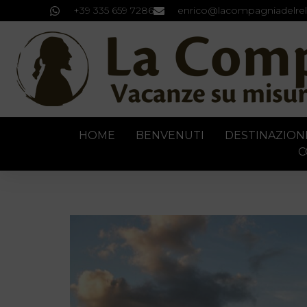
+39 335 659 7286
enrico@lacompagniadelrel
HOME
BENVENUTI
DESTINAZION
C