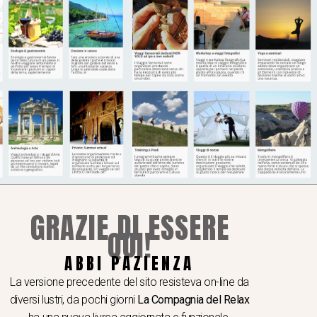
GRAZIE DI ESSERE
QUI!
ABBI PAZIENZA
I A TEMA
 e seminari
La versione precedente del sito resisteva on-line da
hop e viaggi video e fotografici
diversi lustri, da pochi giorni
La Compagnia del Relax