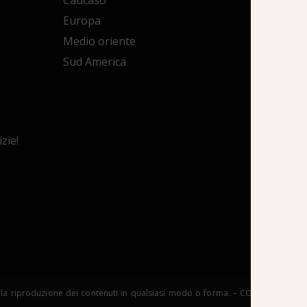
Caucaso
Summ
Europa
Enol
Medio oriente
Croci
Sud America
Viagg
Arche
Viagg
Trekk
zie!
Viagg
Mong
copia e la riproduzione dei contenuti in qualsiasi modo o forma. – COPYRIGHT 