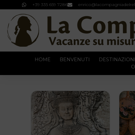
+39 335 659 7286
enrico@lacompagniadelrel
HOME
BENVENUTI
DESTINAZION
C