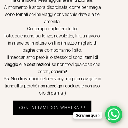
er School
ha una nuova livrea aggiornata e funzionale.
Al momento è ancora disordinata, come per magia
ogia & gastronomia
sono tornati on-line viaggi con vecchie date e altre
ere in caicco
amenità.
i dello Spirito
Col tempo migliorerà tutto!
ologia e Arte
Foto, calendario partenze, newsletter, link, un lavoro
i dei quattro sensi
immane per mettere on-line il mezzo migliaio di
pagine che comporranno il sito.
ing a Piedi
Il meccanismo però è lo stesso: ci sono i
temi di
i di nozze
viaggio
e le
destinazioni
, se non trovi qualcosa che
olfiere
cerchi,
scrivimi!
P.s
. Non trovi il box della Privacy ma
puoi navigare in
tranquillità
perché
non raccolgo i cookies
e non uso
olio di palma ;)
CONTATTAMI CON WHATSAPP
Scrivimi qui :)
©LA COMPAGNIA DEL RELAX – Made in Springfield srl