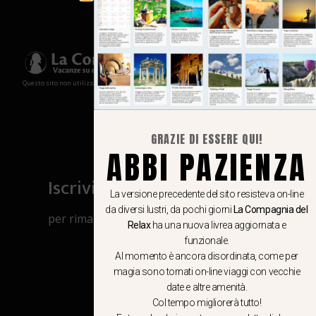
Questo sito non utilizza cookies e non memorizza in alcun modo le tue informazioni
GRAZIE DI ESSERE QUI!
ABBI PAZIENZA
Iscriviti al canale Whatsapp
La versione precedente del sito resisteva on-line
da diversi lustri, da pochi giorni
La Compagnia del
per rimanere aggiornato su viaggi, eventi
Relax
ha una nuova livrea aggiornata e
e notizie!
funzionale.
Al momento è ancora disordinata, come per
magia sono tornati on-line viaggi con vecchie
CLICCA QUI
date e altre amenità.
Col tempo migliorerà tutto!