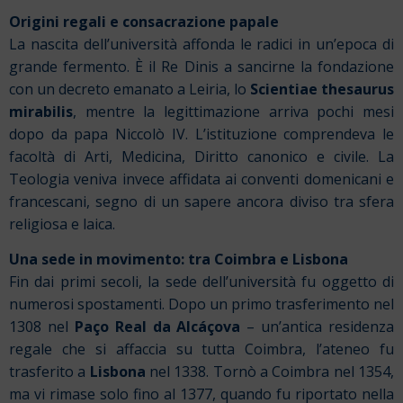
Origini regali e consacrazione papale
La nascita dell’università affonda le radici in un’epoca di
grande fermento. È il Re Dinis a sancirne la fondazione
con un decreto emanato a Leiria, lo
Scientiae thesaurus
mirabilis
, mentre la legittimazione arriva pochi mesi
dopo da papa Niccolò IV. L’istituzione comprendeva le
facoltà di Arti, Medicina, Diritto canonico e civile. La
Teologia veniva invece affidata ai conventi domenicani e
francescani, segno di un sapere ancora diviso tra sfera
religiosa e laica.
Una sede in movimento: tra Coimbra e Lisbona
Fin dai primi secoli, la sede dell’università fu oggetto di
numerosi spostamenti. Dopo un primo trasferimento nel
1308 nel
Paço Real da Alcáçova
– un’antica residenza
regale che si affaccia su tutta Coimbra, l’ateneo fu
trasferito a
Lisbona
nel 1338. Tornò a Coimbra nel 1354,
ma vi rimase solo fino al 1377, quando fu riportato nella