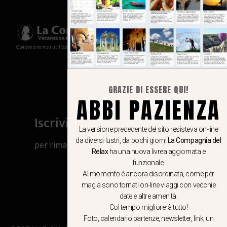
Questo sito non utilizza cookies e non memorizza in alcun modo le tue informazioni
GRAZIE DI ESSERE QUI!
ABBI PAZIENZA
Iscriviti al canale Whatsapp
La versione precedente del sito resisteva on-line
da diversi lustri, da pochi giorni
La Compagnia del
per rimanere aggiornato su viaggi, eventi
Relax
ha una nuova livrea aggiornata e
e notizie!
funzionale.
Al momento è ancora disordinata, come per
magia sono tornati on-line viaggi con vecchie
CLICCA QUI
date e altre amenità.
Col tempo migliorerà tutto!
Foto, calendario partenze, newsletter, link, un