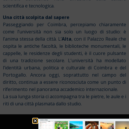
scientifica e tecnologica.
Una città scolpita dal sapere
Passeggiando per Coimbra, percepiamo chiaramente
come l’università non sia solo un luogo di studio: è
l’anima stessa della città. L’
Alta
, con il Palazzo Reale che
ospita le antiche facoltà, le biblioteche monumentali, le
cappelle, le residenze degli studenti, è il cuore pulsante
di una tradizione secolare. L’università ha modellato
l’identità urbana, politica e culturale di Coimbra e del
Portogallo. Ancora oggi, soprattutto nel campo del
diritto, continua a essere riconosciuta come un punto di
riferimento nel panorama accademico internazionale.
La sua lunga storia ci accompagna tra le pietre, le aule e i
riti di una città plasmata dallo studio.