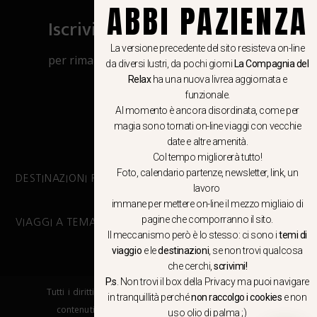
ABBI PAZIENZA
Iscriviti al canale Whatsapp
La versione precedente del sito resisteva on-line
per rimanere aggiornato su viaggi, eventi
da diversi lustri, da pochi giorni
La Compagnia del
e notizie!
Relax
ha una nuova livrea aggiornata e
funzionale.
Al momento è ancora disordinata, come per
CLICCA QUI
magia sono tornati on-line viaggi con vecchie
date e altre amenità.
Col tempo migliorerà tutto!
Foto, calendario partenze, newsletter, link, un
DESTINAZIONI PRINCIPALI
lavoro
immane per mettere on-line il mezzo migliaio di
pagine che comporranno il sito.
VIAGGI A TEMA
Il meccanismo però è lo stesso: ci sono i
temi di
viaggio
e le
destinazioni
, se non trovi qualcosa
che cerchi,
scrivimi!
P.s
. Non trovi il box della Privacy ma
puoi navigare
Tutti i diritti riservati. E’ vietata la copia e la riproduzione dei
in tranquillità
perché
non raccolgo i cookies
e non
contenuti in qualsiasi modo o forma. – COPYRIGHT ©LA
uso olio di palma ;)