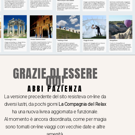
GRAZIE DI ESSERE
QUI!
ABBI PAZIENZA
I A TEMA
 e seminari
La versione precedente del sito resisteva on-line da
hop e viaggi video e fotografici
diversi lustri, da pochi giorni
La Compagnia del Relax
er School
ha una nuova livrea aggiornata e funzionale.
Al momento è ancora disordinata, come per magia
ogia & gastronomia
sono tornati on-line viaggi con vecchie date e altre
ere in caicco
amenità.