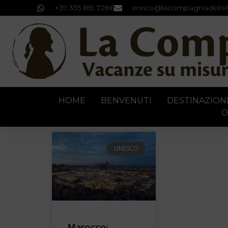
+39 335 659 7286
enrico@lacompagniadelrel
HOME
BENVENUTI
DESTINAZION
C
UNESCO
Marocco: