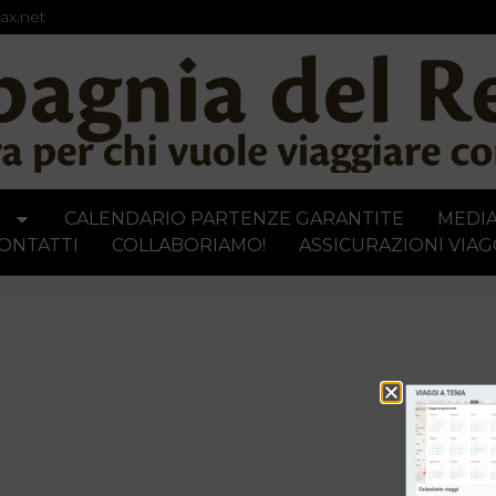
ax.net
I
CALENDARIO PARTENZE GARANTITE
MEDI
ONTATTI
COLLABORIAMO!
ASSICURAZIONI VIAG