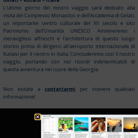
Gelati – Kutaisi – Italia
L’ultimo giorno del nostro viaggio sarà dedicato alla
visita del Complesso Monastico e dell’Accademia di Gelati,
un importante centro culturale del XII secolo e sito
Patrimonio dell’Umanità UNESCO. Ammireremo i
meravigliosi affreschi e l’architettura di questo luogo
storico prima di dirigerci all’aeroporto internazionale di
Kutaisi per il rientro in Italia. Concluderemo così il nostro
viaggio, portando con noi ricordi indimenticabili di
questa avventura nel cuore della Georgia.
Non esitate a
contattarmi
per ricevere qualsiasi
informazione!