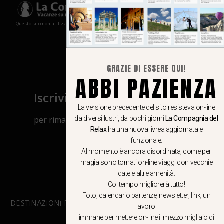
Questo sito non utilizza cookies e non memorizza in alcun modo le tue informazioni
GRAZIE DI ESSERE QUI!
ABBI PAZIENZA
Iscriviti al canale Whatsapp
La versione precedente del sito resisteva on-line
da diversi lustri, da pochi giorni
La Compagnia del
per rimanere aggiornato su viaggi, eventi
Relax
ha una nuova livrea aggiornata e
e notizie!
funzionale.
Al momento è ancora disordinata, come per
CLICCA QUI
magia sono tornati on-line viaggi con vecchie
date e altre amenità.
Col tempo migliorerà tutto!
Foto, calendario partenze, newsletter, link, un
DESTINAZIONI PRINCIPALI
lavoro
immane per mettere on-line il mezzo migliaio di