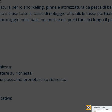
;
zzatura per lo snorkeling, pinne e attrezzatura da pesca di ba
o incluse tutte le tasse di noleggio ufficiali, le tasse portual
ancoraggio nelle baie, nei porti e nei porti turistici lungo il p
hiesta;
tere su richiesta;
 che possiamo prenotare su richiesta;
ltative;