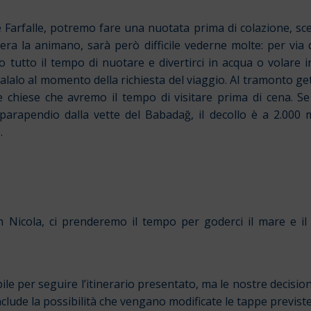
Farfalle, potremo fare una nuotata prima di colazione, scen
vera la animano, sarà però difficile vederne molte: per via 
tutto il tempo di nuotare e divertirci in acqua o volare
alalo al momento della richiesta del viaggio. Al tramonto get
sue chiese che avremo il tempo di visitare prima di cena. 
arapendio dalla vette del Babadağ, il decollo è a 2.000 
.
n Nicola, ci prenderemo il tempo per goderci il mare e il
le per seguire l’itinerario presentato, ma le nostre decisi
nclude la possibilità che vengano modificate le tappe previs