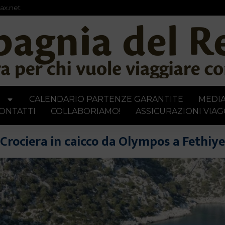
ax.net
I
CALENDARIO PARTENZE GARANTITE
MEDI
ONTATTI
COLLABORIAMO!
ASSICURAZIONI VIAG
Crociera in caicco da Olympos a Fethiye