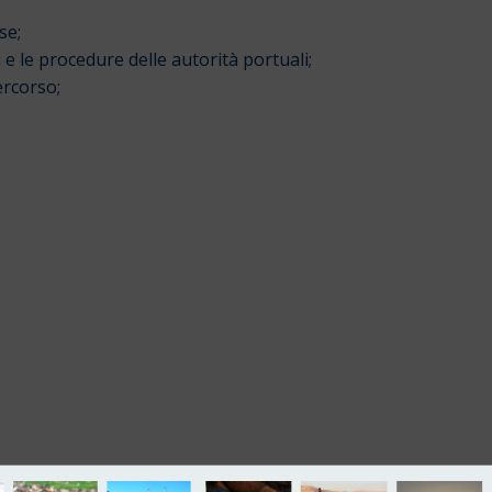
se;
i e le procedure delle autorità portuali;
ercorso;