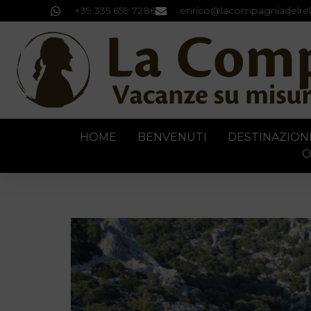
+39 335 659 7286
enrico@lacompagniadelrel
HOME
BENVENUTI
DESTINAZION
C