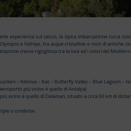
ante esperienza sul caicco, la tipica imbarcazione turca co
 Olympos e Fethiye, tra acque cristalline e resti di antiche civi
azione cresce rigogliosa tra la luce ed i colori del Mediter
ken – Kekova – Kas – Butterfly Valley – Blue Lagoon – Isol
‘aeroporto più vicino è quello
di Antalya)
più vicino è quello
di Dalaman, situato a circa 50 km di dista
riple o condivise