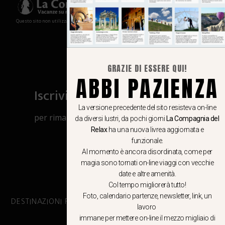
Questo sito non utilizza cookies e non memorizza in alcun modo le tue informazioni
GRAZIE DI ESSERE QUI!
ABBI PAZIENZA
Iscriviti al canale Whatsapp
La versione precedente del sito resisteva on-line
per rimanere aggiornato su viaggi, eventi
da diversi lustri, da pochi giorni
La Compagnia del
e notizie!
Relax
ha una nuova livrea aggiornata e
funzionale.
Al momento è ancora disordinata, come per
CLICCA QUI
magia sono tornati on-line viaggi con vecchie
date e altre amenità.
Col tempo migliorerà tutto!
Foto, calendario partenze, newsletter, link, un
DESTINAZIONI PRINCIPALI
lavoro
immane per mettere on-line il mezzo migliaio di