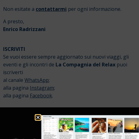
Non esitate a
contattarmi
per ogni informazione.
A presto,
Enrico Radrizzani
ISCRIVITI
Se vuoi essere sempre aggiornato sui nuovi viaggi, gli
eventi e gli incontri de
La Compagnia del Relax
puoi
iscriverti
al canale
WhatsApp
;
alla pagina
Instagram
;
alla pagina
Facebook
.