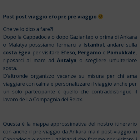
Post post viaggio e/o pre pre viaggio
Che ve lo dico a fare?!
Dopo la Cappadocia o dopo Gaziantep o prima di Ankara
o Malatya posssiamo fermarci a
Istanbul
, andare sulla
costa Egea
per visitare
Efeso
,
Pergamo
e
Pamukkale
,
riposarci al mare ad
Antalya
o scegliere un’ulteriore
sosta.
D’altronde organizzo vacanze su misura per chi ama
viaggiare con calma e personalizzare il viaggio anche per
un solo partecipante è quello che contraddistingue il
lavoro de La Compagnia del Relax.
Questa è la mappa approssimativa del nostro itinerario
con anche il pre-viaggio da Ankara ma il post-viaggio in
Cappadocia e senza i ghirigori che faremo per visitare i