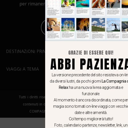
per rimanere aggiornato su viaggi, eventi
e notizie!
CLICCA QUI
GRAZIE DI ESSERE QUI!
DESTINAZIONI PRINCIPALI
ABBI PAZIENZ
VIAGGI A TEMA
La versione precedente del sito resisteva on-li
da diversi lustri, da pochi giorni
La Compagnia 
Relax
ha una nuova livrea aggiornata e
funzionale.
Tutti i diritti riservati. E’ vietata la copia e la riproduzione dei
Al momento è ancora disordinata, come per
contenuti in qualsiasi modo o forma. – COPYRIGHT ©LA
magia sono tornati on-line viaggi con vecchi
COMPAGNIA DEL RELAX – Made in Springfield srl
date e altre amenità.
Col tempo migliorerà tutto!
Foto, calendario partenze, newsletter, link, un