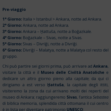
Pre-viaggio
1° Giorno:
Italia > Istanbul > Ankara, notte ad Ankara.
2° Giorno:
Ankara, notte ad Ankara.
3° Giorno:
Ankara – Ḫattuša, notte a Boğazkale.
4° Giorno:
Boğazkale – Sivas, notte a Sivas.
5° Giorno:
Sivas – Divriği, notte a Divriği.
6° Giorno:
Divriği – Malatya, notte a Malatya col resto del
gruppo.
Chi può partire sei giorni prima, può arrivare ad
Ankara
,
visitare la città e il
Museo delle Civiltà Anatoliche
e
dedicare un altro giorno pieno alla capitale; da qui ci
dirigiamo a est verso
Ḫattuša
, la capitale degli ittiti,
visiteremo la zona da cui arrivano molti dei reperti del
museo di Ankara; raggiungeremo
Sivas
, l’antica
Sebastea
di biblica memoria, splendida città ottomana il cui centro
è in lista per diventare patrimonio
UNESCO
;