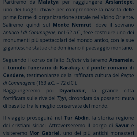
Partiremo da
Malatya
per raggiungere
Arslantepe
,
uno dei luoghi chiave per comprendere la nascita delle
prime forme di organizzazione statale nel Vicino Oriente.
Saliremo quindi sul
Monte Nemrut
, dove il sovrano
Antioco I di Commagene
, nel
62 a.C.,
fece costruire uno dei
monumenti più spettacolari del mondo antico, con le sue
gigantesche statue che dominano il paesaggio montano.
Seguendo il corso dell’alto
Eufrate
visiteremo
Arsameia
,
il
tumulo funerario di Karakuş
e il
ponte romano di
Cendere
, testimonianze della raffinata cultura del
Regno
di Commagene
(163 a.C. – 72 d.C.).
Raggiungeremo poi
Diyarbakır
, la grande città
fortificata sulle rive del
Tigri
, circondata da possenti mura
di basalto tra le meglio conservate del mondo.
Il viaggio proseguirà nel
Tur Abdin
, la storica regione
dei cristiani siriaci. Attraverseremo il borgo di
Savur
e
visiteremo
Mor Gabriel
, uno dei più antichi monasteri