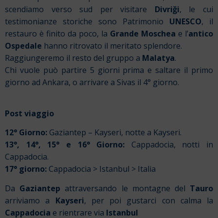
scendiamo verso sud per visitare
Divriği
, le cui
testimonianze storiche sono Patrimonio
UNESCO
, il
restauro è finito da poco, la
Grande Moschea
e l’
antico
Ospedale
hanno ritrovato il meritato splendore.
Raggiungeremo il resto del gruppo a
Malatya
.
Chi vuole può partire 5 giorni prima e saltare il primo
giorno ad Ankara, o arrivare a Sivas il 4° giorno.
Post viaggio
12° Giorno:
Gaziantep – Kayseri, notte a Kayseri.
13°, 14°, 15° e 16° Giorno:
Cappadocia, notti in
Cappadocia.
17° giorno:
Cappadocia > Istanbul > Italia
Da
Gaziantep
attraversando le montagne del
Tauro
arriviamo a
Kayseri
, per poi gustarci con calma la
Cappadocia
e rientrare via
Istanbul