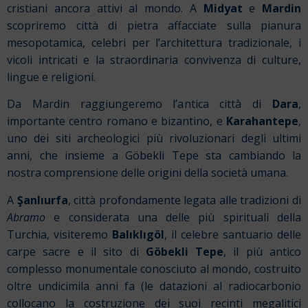
cristiani ancora attivi al mondo. A
Midyat
e
Mardin
scopriremo città di pietra affacciate sulla pianura
mesopotamica, celebri per l’architettura tradizionale, i
vicoli intricati e la straordinaria convivenza di culture,
lingue e religioni.
Da Mardin raggiungeremo l’antica città di
Dara
,
importante centro romano e bizantino, e
Karahantepe
,
uno dei siti archeologici più rivoluzionari degli ultimi
anni, che insieme a Göbekli Tepe sta cambiando la
nostra comprensione delle origini della società umana.
A
Şanlıurfa
, città profondamente legata alle tradizioni di
Abramo
e considerata una delle più spirituali della
Turchia, visiteremo
Balıklıgöl
, il celebre santuario delle
carpe sacre e il sito di
Göbekli Tepe
, il più antico
complesso monumentale conosciuto al mondo, costruito
oltre undicimila anni fa (le datazioni al radiocarbonio
collocano la costruzione dei suoi recinti megalitici