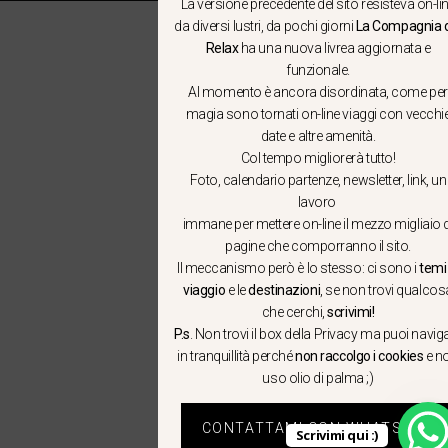
La versione precedente del sito resisteva on-li
da diversi lustri, da pochi giorni
La Compagnia 
Relax
ha una nuova livrea aggiornata e
funzionale.
Al momento è ancora disordinata, come per
magia sono tornati on-line viaggi con vecchi
date e altre amenità.
Col tempo migliorerà tutto!
Foto, calendario partenze, newsletter, link, un
lavoro
immane per mettere on-line il mezzo migliaio d
pagine che comporranno il sito.
Il meccanismo però è lo stesso: ci sono i
temi 
viaggio
e le
destinazioni
, se non trovi qualcos
che cerchi,
scrivimi!
P.s
. Non trovi il box della Privacy ma
puoi navig
in tranquillità
perché
non raccolgo i cookies
e n
uso olio di palma ;)
CONTATTAMI CON WHATSAPP
Scrivimi qui :)