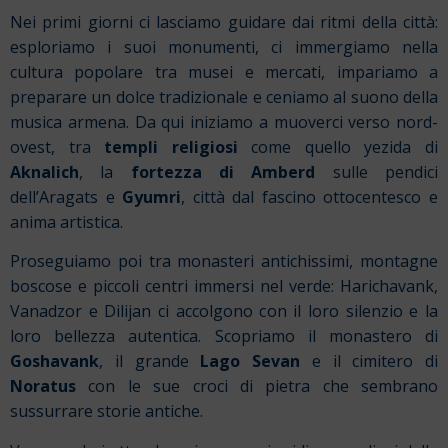
Nei primi giorni ci lasciamo guidare dai ritmi della città:
esploriamo i suoi monumenti, ci immergiamo nella
cultura popolare tra musei e mercati, impariamo a
preparare un dolce tradizionale e ceniamo al suono della
musica armena. Da qui iniziamo a muoverci verso nord-
ovest, tra
templi religiosi
come quello yezida di
Aknalich
, la
fortezza di Amberd
sulle pendici
dell’Aragats e
Gyumri
, città dal fascino ottocentesco e
anima artistica.
Proseguiamo poi tra monasteri antichissimi, montagne
boscose e piccoli centri immersi nel verde: Harichavank,
Vanadzor e Dilijan ci accolgono con il loro silenzio e la
loro bellezza autentica. Scopriamo il monastero di
Goshavank
, il grande
Lago Sevan
e il cimitero di
Noratus
con le sue croci di pietra che sembrano
sussurrare storie antiche.