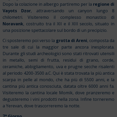
Dopo la colazione in albergo partiremo per la
regione di
Vayots Dzor
, attraversando un canyon lungo 8
chilometri. Visiteremo il complesso monastico di
Noravank
, costruito tra il XII e il XIII secolo, situato in
una posizione spettacolare sul bordo di un precipizio.
Ci sposteremo poi verso la
grotta di Areni
, composta da
tre sale di cui la maggior parte ancora inesplorata.
Durante gli studi archeologici sono stati ritrovati utensili
in metallo, semi di frutta, residui di grano, corde,
ceramiche, abbigliamento, uva e prugne secche risalenti
al periodo 4200-3500 a.C. Qui è stata trovata la più antica
scarpa in pelle al mondo, che ha più di 5500 anni, e la
cantina più antica conosciuta, datata oltre 6000 anni fa.
Visiteremo la cantina locale Momik, dove pranzeremo e
degusteremo i vini prodotti nella zona.
Infine torneremo
a Yerevan, dove trascorreremo la notte.
7° Giorno