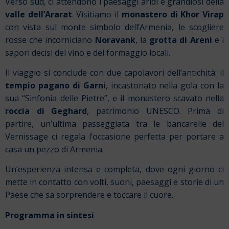
Verso sud, ci attendono i paesaggi aridi e grandiosi della
valle dell’Ararat
. Visitiamo il
monastero di Khor Virap
con vista sul monte simbolo dell’Armenia, le scogliere
rosse che incorniciano
Noravank
, la
grotta di Areni
e i
sapori decisi del vino e del formaggio locali.
Il viaggio si conclude con due capolavori dell’antichità: il
tempio pagano di Garni
, incastonato nella gola con la
sua “Sinfonia delle Pietre”, e il monastero scavato nella
roccia di Geghard
, patrimonio UNESCO. Prima di
partire, un’ultima passeggiata tra le bancarelle del
Vernissage ci regala l’occasione perfetta per portare a
casa un pezzo di Armenia.
Un’esperienza intensa e completa, dove ogni giorno ci
mette in contatto con volti, suoni, paesaggi e storie di un
Paese che sa sorprendere e toccare il cuore.
Programma in sintesi