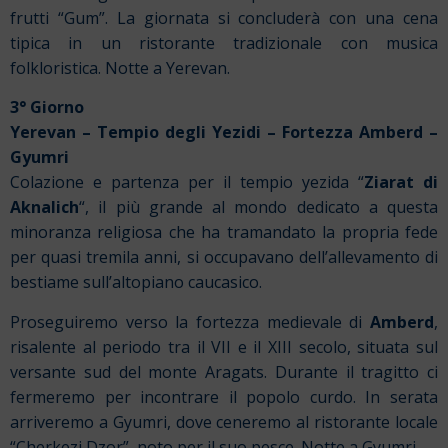
frutti “Gum”. La giornata si concluderà con una cena
tipica in un ristorante tradizionale con musica
folkloristica. Notte a Yerevan.
3° Giorno
Yerevan – Tempio degli Yezidi – Fortezza Amberd –
Gyumri
Colazione e partenza per il tempio yezida “
Ziarat di
Aknalich
“, il più grande al mondo dedicato a questa
minoranza religiosa che ha tramandato la propria fede
per quasi tremila anni, si occupavano dell’allevamento di
bestiame sull’altopiano caucasico.
Proseguiremo verso la fortezza medievale di
Amberd
,
risalente al periodo tra il VII e il XIII secolo, situata sul
versante sud del monte Aragats. Durante il tragitto ci
fermeremo per incontrare il popolo curdo. In serata
arriveremo a Gyumri, dove ceneremo al ristorante locale
“Cherkezi Dzor”, noto per il suo pesce. Notte a Gyumri.