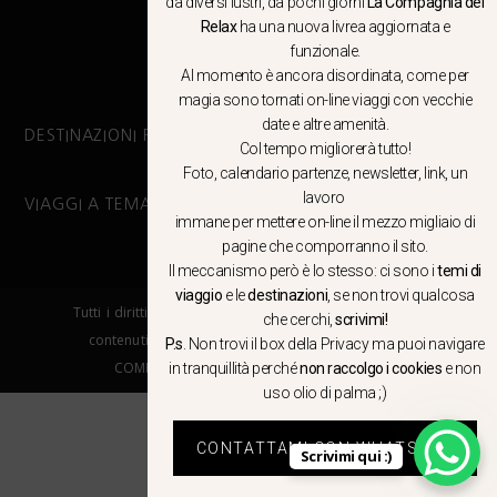
da diversi lustri, da pochi giorni
La Compagnia del
Relax
ha una nuova livrea aggiornata e
CLICCA QUI
funzionale.
Al momento è ancora disordinata, come per
magia sono tornati on-line viaggi con vecchie
date e altre amenità.
DESTINAZIONI PRINCIPALI
Col tempo migliorerà tutto!
Foto, calendario partenze, newsletter, link, un
lavoro
VIAGGI A TEMA
immane per mettere on-line il mezzo migliaio di
pagine che comporranno il sito.
Il meccanismo però è lo stesso: ci sono i
temi di
viaggio
e le
destinazioni
, se non trovi qualcosa
Tutti i diritti riservati. E’ vietata la copia e la riproduzione dei
che cerchi,
scrivimi!
contenuti in qualsiasi modo o forma. – COPYRIGHT ©LA
P.s
. Non trovi il box della Privacy ma
puoi navigare
COMPAGNIA DEL RELAX – Made in Springfield srl
in tranquillità
perché
non raccolgo i cookies
e non
uso olio di palma ;)
CONTATTAMI CON WHATSAPP
Scrivimi qui :)