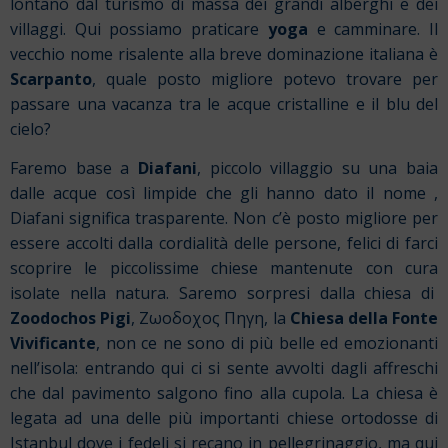
lontano dal turismo di massa dei grandi alberghi e dei
villaggi. Qui possiamo praticare
yoga
e camminare. Il
vecchio nome risalente alla breve dominazione italiana è
Scarpanto
, quale posto migliore potevo trovare per
passare una vacanza tra le acque cristalline e il blu del
cielo?
Faremo base a
Diafani
, piccolo villaggio su una baia
dalle acque così limpide che gli hanno dato il nome ,
Diafani significa trasparente. Non c’è posto migliore per
essere accolti dalla cordialità delle persone, felici di farci
scoprire le piccolissime chiese mantenute con cura
isolate nella natura. Saremo sorpresi dalla chiesa di
Zoodochos Pigi
, Ζωοδοχος Πηγη, la
Chiesa della Fonte
Vivificante
, non ce ne sono di più belle ed emozionanti
nell’isola: entrando qui ci si sente avvolti dagli affreschi
che dal pavimento salgono fino alla cupola. La chiesa è
legata ad una delle più importanti chiese ortodosse di
Istanbul dove i fedeli si recano in pellegrinaggio, ma qui