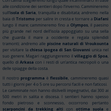
Con calma sceglieremo lungo quale incamminarci in base
alle condizione dei sentieri dopo l’inverno. Cammineremo
sull’
isola di Saria
, tranquilla e disabitata; andremo nella
baia di
Tristomo
per salire in cresta e tornare a
Diafani
lungo il mare; cammineremo fino a
Olympos
, il paesino
più grande nel nord dell’isola appoggiato su una sella
che guarda il mare a occidente e regala splendidi
tramonti; andremo alle
piscine naturali di Vroukounta
per visitare la
chiesa ipogea di San Giovanni
unica nel
suo genere. Magari raggiungeremo il
villaggio di Spoa
,
quello di
Arkasa
con i resti di un’antica necropoli o una
delle spiagge della costa.
Il nostro
programma
è
flessibile
, cammineremo quasi
tutti i giorni per 4 o 5 ore su percorsi facili e non faticosi.
Le camminate non hanno dislivelli impegnativi, dai 300 ai
500 metri in salita e discesa. I sentieri hanno spesso
fondo pietroso e sconnesso, occorrono pertanto
scarponcini da trekking alti
con
ottima suola
e