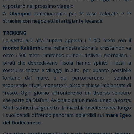
vi porterò nel prossimo viaggio.
A
Olympos
cammineremo per le case colorate e le
stradine con negozietti di artigiani e locande.
TREKKING
La vetta più alta supera appena i 1.200 metri con il
monte Kalilimni
, ma nella nostra zona la cresta non va
oltre i 500 metri, limitando quindi i dislivelli giornalieri. I
pirati che depredavano l’isola hanno spinto i locali a
costruire chiese e villaggi in alto, per quanto possibile
lontano dal mare, e qui percorreremo i sentieri
scoprendo rifugi, monasteri, piccole chiese imbiancate di
fresco. Ogni giorno affronteremo un diverso sentiero
che parte da Diafani, Avlona o da un molo lungo la costa.
Molti sentieri salgono tra la macchia mediterranea lungo
i suoi pendii offrendo panorami splendidi sul
mare Egeo
del Dodecaneso
.