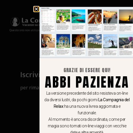
Questo sito non utilizza cookies e non memorizza in alcun modo le tue informazioni
GRAZIE DI ESSERE QUI!
Iscriviti al canale Whatsapp
ABBI PAZIENZA
per rimanere aggiornato su viaggi, eventi
La versione precedente del sito resisteva on-line
e notizie!
da diversi lustri, da pochi giorni
La Compagnia del
Relax
ha una nuova livrea aggiornata e
CLICCA QUI
funzionale.
Al momento è ancora disordinata, come per
magia sono tornati on-line viaggi con vecchie
date e altre amenità.