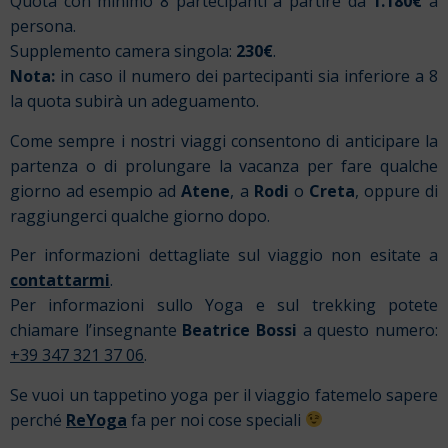
Quota con minimo 8 partecipanti a partire da
1.180€
a
persona.
Supplemento camera singola:
230€
.
Nota:
in caso il numero dei partecipanti sia inferiore a 8
la quota subirà un adeguamento.
Come sempre i nostri viaggi consentono di anticipare la
partenza o di prolungare la vacanza per fare qualche
giorno ad esempio ad
Atene
, a
Rodi
o
Creta
, oppure di
raggiungerci qualche giorno dopo.
Per informazioni dettagliate sul viaggio non esitate a
contattarmi
.
Per informazioni sullo Yoga e sul trekking potete
chiamare l’insegnante
Beatrice Bossi
a questo numero:
+39 347 321 37 06
.
Se vuoi un tappetino yoga per il viaggio fatemelo sapere
perché
ReYoga
fa per noi cose speciali