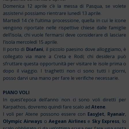
Domenica 12 aprile c’è la messa di Pasqua, se volete
assistervi possiamo rientrare lunedì 13 aprile.
Martedì 14 c’è l’ultima processione, quella in cui le icone
vengono riportate nelle rispettive chiese dalle famiglie
dell’isola, chi vuole fermarsi deve considerare di lasciare
l’isola mercoledì 15 aprile.
Il porto di
Diafani
, il piccolo paesino dove alloggiamo, è
collegato via mare a Creta e Rodi; chi desidera può
sfruttare questa opportunità per visitare le isole prima o
dopo il viaggio. I traghetti non ci sono tutti i giorni,
posso darvi una mano per fare le verifiche necessarie.
PIANO VOLI
In quest’epoca dell’anno non ci sono voli diretti per
Karpathos, dovremo quindi fare scalo ad
Atene
.
I voli per Atene possono essere con
EasyJet
,
Ryanair
,
Olympic Airways
o
Aegean Airlines
e
Sky Express
, lo
scalo obbligato ci da un’ottima scusa per fare una sosta