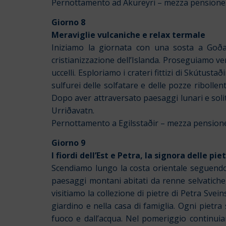
Pernottamento ad Akureyri – mezza pensione
Giorno 8
Meraviglie vulcaniche e relax termale
Iniziamo la giornata con una sosta a Goðaf
cristianizzazione dell’Islanda. Proseguiamo ve
uccelli.
Esploriamo i crateri fittizi di Skútustað
sulfurei delle solfatare e delle pozze ribolle
Dopo aver attraversato paesaggi lunari e solit
Urriðavatn.
Pernottamento a Egilsstaðir – mezza pension
Giorno 9
I fiordi dell’Est e Petra, la signora delle pie
Scendiamo lungo la costa orientale seguendo il
paesaggi montani abitati da renne selvatiche,
visitiamo la collezione di pietre di Petra Svei
giardino e nella casa di famiglia. Ogni pietra
fuoco e dall’acqua. Nel pomeriggio continuiam