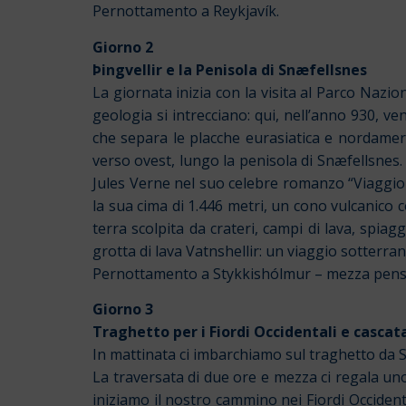
Pernottamento a Reykjavík.
Giorno 2
Þingvellir e la Penisola di Snæfellsnes
La giornata inizia con la visita al Parco Nazi
geologia si intrecciano: qui, nell’anno 930, v
che separa le placche eurasiatica e nordameric
verso ovest, lungo la penisola di Snæfellsnes. 
Jules Verne nel suo celebre romanzo “Viaggio al
la sua cima di 1.446 metri, un cono vulcanico 
terra scolpita da crateri, campi di lava, spia
grotta di lava Vatnshellir: un viaggio sotterran
Pernottamento a Stykkishólmur – mezza pens
Giorno 3
Traghetto per i Fiordi Occidentali e cascat
In mattinata ci imbarchiamo sul traghetto da 
La traversata di due ore e mezza ci regala uno 
iniziamo il nostro cammino nei Fiordi Occidenta