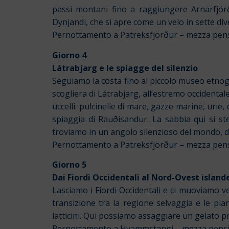
passi montani fino a raggiungere Arnarfjörð
Dynjandi, che si apre come un velo in sette dive
Pernottamento a Patreksfjörður – mezza pen
Giorno 4
Látrabjarg e le spiagge del silenzio
Seguiamo la costa fino al piccolo museo etnogr
scogliera di Látrabjarg, all’estremo occidental
uccelli: pulcinelle di mare, gazze marine, urie
spiaggia di Rauðisandur. La sabbia qui si ste
troviamo in un angolo silenzioso del mondo, dov
Pernottamento a Patreksfjörður – mezza pen
Giorno 5
Dai Fiordi Occidentali al Nord-Ovest island
Lasciamo i Fiordi Occidentali e ci muoviamo v
transizione tra la regione selvaggia e le pia
latticini. Qui possiamo assaggiare un gelato pr
Pernottamento a Hvammstangi – mezza pensi