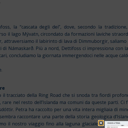
.
oss, la “cascata degli dei”, dove, secondo la tradizion
rso il lago Mývatn, circondato da formazioni laviche straor
ir, attraversiamo il labirinto di lava di Dimmuborgir, saliamo f
nti di Námaskarð. Più a nord, Dettifoss ci impressiona con l
ari, concludiamo la giornata immergendoci nelle acque calde
e.
tre
 tracciato della Ring Road che si snoda tra fiordi profondi
 rare nel resto dell’Islanda ma comuni da queste parti. Ci 
nsdóttir. Petra ha raccolto per una vita intera migliaia di min
 sembra raccontare una parte della storia geologica d’Island
o il nostro viaggio fino alla laguna glaciale di Jökulsárlón