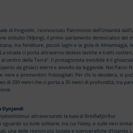
onale di Þingvellir, riconosciuto Patrimonio dell’Umanità dal
enne istituito l’Alþingi, il primo parlamento democratico d
ana, tra fenditure, piccoli laghi e la gola di Almannagjá, t
La strada ci porta attraverso distese laviche e tratti costieri
 centro della Terra”. Il protagonista invisibile è il ghiacci
coperto da ghiacci eterni e avvolto da leggende.
Nel Parco N
gge nere e promontori frastagliati. Per chi lo desidera, si p
eo di 200 metri che ci porta a 35 metri di profondità, tra par
ione.
a Dynjandi
Stykkishólmur attraversando la baia di Breiðafjörður.
sguardo su isole solitarie, tra cui Flatey, e sulle nevi lonta
li, una delle regioni più isolate e scenografiche d’Islanda. 