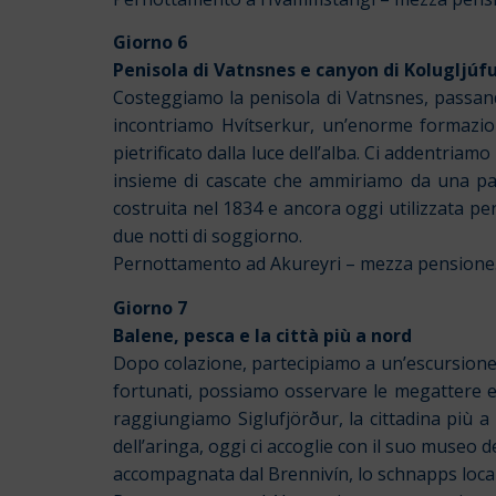
Giorno 6
Penisola di Vatnsnes e canyon di Kolugljúf
Costeggiamo la penisola di Vatnsnes, passand
incontriamo Hvítserkur, un’enorme formazione
pietrificato dalla luce dell’alba.
Ci addentriamo 
insieme di cascate che ammiriamo da una pass
costruita nel 1834 e ancora oggi utilizzata pe
due notti di soggiorno.
Pernottamento ad Akureyri – mezza pensione
Giorno 7
Balene, pesca e la città più a nord
Dopo colazione, partecipiamo a un’escursione i
fortunati, possiamo osservare le megattere e
raggiungiamo Siglufjörður, la cittadina più a
dell’aringa, oggi ci accoglie con il suo museo 
accompagnata dal Brennivín, lo schnapps local