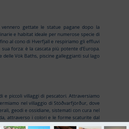
e, vennero gettate le statue pagane dopo la
dinarie e habitat ideale per numerose specie di
ino al cono di Hverfjall e respiriamo gli effluvi
a sua forza: è la cascata più potente d’Europa.
 delle Vök Baths, piscine galleggianti sul lago
 e piccoli villaggi di pescatori. Attraversiamo
fermiamo nel villaggio di Stöðvarfjörður, dove
erali, geodi e ossidiane, sistemati con cura nel
a, attraverso i colori e le forme scaturite dal
, dove i ghiacci si staccano dal Vatnajökull e