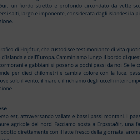
ur, un fiordo stretto e profondo circondato da vette scos
rsi salti, largo e imponente, considerata dagli islandesi la pi
sione.
afico di Hnjótur, che custodisce testimonianze di vita quoti
e d’Islanda e dell’Europa. Camminiamo lungo il bordo di queste
, cormorani e gabbiani si posano a pochi passi da noi.
Se le 
nde per dieci chilometri e cambia colore con la luce, passa
e solo il vento, il mare e il richiamo degli uccelli interrom
sione.
ese
erso est, attraversando vallate e bassi passi montani. I p
nure agricole del nord.
Facciamo sosta a Erpsstaðir, una fa
odotto direttamente con il latte fresco della giornata, aromat
one.