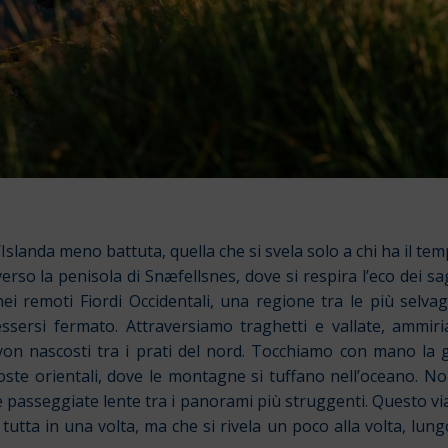
Islanda meno battuta, quella che si svela solo a chi ha il temp
rso la penisola di Snæfellsnes, dove si respira l’eco dei sagg
i nei remoti Fiordi Occidentali, una regione tra le più selva
ssersi fermato. Attraversiamo traghetti e vallate, ammiriam
nyon nascosti tra i prati del nord. Tocchiamo con mano la ge
oste orientali, dove le montagne si tuffano nell’oceano. Non
le passeggiate lente tra i panorami più struggenti. Questo vi
e tutta in una volta, ma che si rivela un poco alla volta, lungo