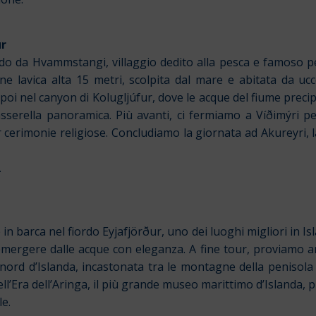
ur
o da Hvammstangi, villaggio dedito alla pesca e famoso per 
 lavica alta 15 metri, scolpita dal mare e abitata da ucce
poi nel canyon di Kolugljúfur, dove le acque del fiume prec
erella panoramica. Più avanti, ci fermiamo a Víðimýri per
r cerimonie religiose.
Concludiamo la giornata ad Akureyri, l
.
n barca nel fiordo Eyjafjörður, uno dei luoghi migliori in Is
mergere dalle acque con eleganza. A fine tour, proviamo a
 nord d’Islanda, incastonata tra le montagne della penisola 
dell’Era dell’Aringa, il più grande museo marittimo d’Islanda,
e.