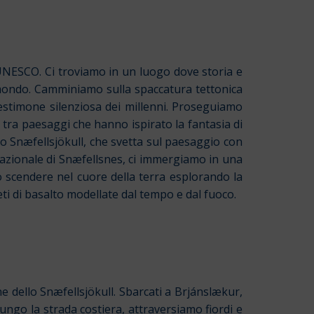
l’UNESCO. Ci troviamo in un luogo dove storia e
el mondo. Camminiamo sulla spaccatura tettonica
estimone silenziosa dei millenni.
Proseguiamo
, tra paesaggi che hanno ispirato la fantasia di
aio Snæfellsjökull, che svetta sul paesaggio con
azionale di Snæfellsnes, ci immergiamo in una
uò scendere nel cuore della terra esplorando la
eti di basalto modellate dal tempo e dal fuoco.
ne dello Snæfellsjökull.
Sbarcati a Brjánslækur,
Lungo la strada costiera, attraversiamo fiordi e