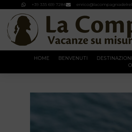
+39 335 659 7286
enrico@lacompagniadelrel
HOME
BENVENUTI
DESTINAZION
C