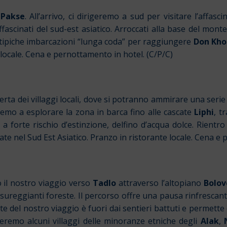
r
Pakse
. All’arrivo, ci dirigeremo a sud per visitare l’aff
fascinati del sud-est asiatico. Arroccati alla base del mont
 tipiche imbarcazioni “lunga coda” per raggiungere
Don Kh
locale. Cena e pernottamento in hotel. (C/P/C)
a dei villaggi locali, dove si potranno ammirare una serie di
remo a esplorare la zona in barca fino alle cascate
Liphi
, t
a forte rischio d’estinzione, delfino d’acqua dolce. Rientr
ate nel Sud Est Asiatico. Pranzo in ristorante locale. Cena e
il nostro viaggio verso
Tadlo
attraverso l’altopiano
Bolov
ssureggianti foreste. Il percorso offre una pausa rinfrescant
e del nostro viaggio è fuori dai sentieri battuti e permett
iteremo alcuni villaggi delle minoranze etniche degli
Alak
,