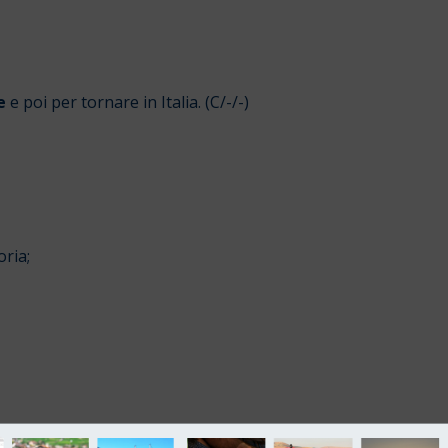
ne
e poi per tornare in Italia. (C/-/-)
oria;