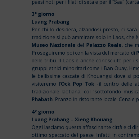
paesi noti per i filati di seta e per il “Saa” (ca
3° giorno
Luang Prabang
Per chi lo desidera, alzandosi presto, ci sarà
tradizione si può ammirare solo in Laos, che è 
Museo Nazionale
del
Palazzo Reale
, che m
Proseguiremo poi con la vista del mercato di
delle tribù. Il Laos è anche conosciuto per i s
gruppi etnici minoritari come i Ban Ouay, Hmo
le bellissime cascate di Khouangsi dove si p
visiteremo l’
Ock Pop Tok
-il centro delle 
tradizionale laotiana, col “sottofondo musi
Phabath
. Pranzo in ristorante locale. Cena e 
4° giorno
Luang Prabang – Xieng Khouang
Oggi lasciamo questa affascinante città e ci di
ottimo spaccato del paese. Infatti in contremo