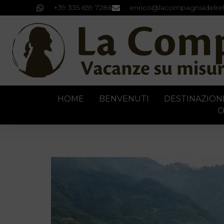
+39 335 659 7286
enrico@lacompagniadelrel
HOME
BENVENUTI
DESTINAZION
C