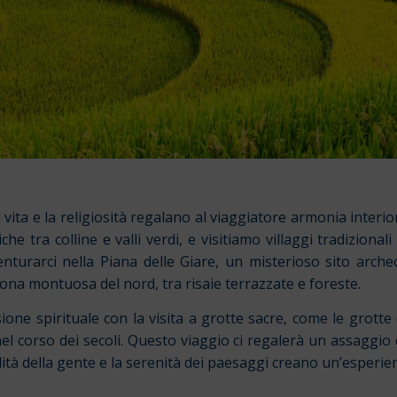
 vita e la religiosità regalano al viaggiatore armonia interio
e tra colline e valli verdi, e visitiamo villaggi tradiziona
enturarci nella Piana delle Giare, un misterioso sito arche
 zona montuosa del nord, tra risaie terrazzate e foreste.
sione spirituale con la visita a grotte sacre, come le grott
el corso dei secoli.
Questo viaggio ci regalerà un assaggio 
italità della gente e la serenità dei paesaggi creano un’esperie