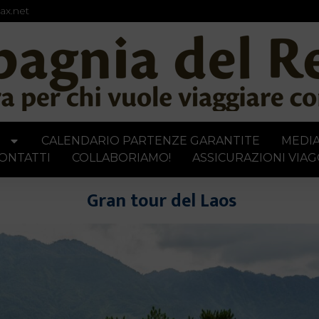
ax.net
I
CALENDARIO PARTENZE GARANTITE
MEDI
ONTATTI
COLLABORIAMO!
ASSICURAZIONI VIAG
Gran tour del Laos