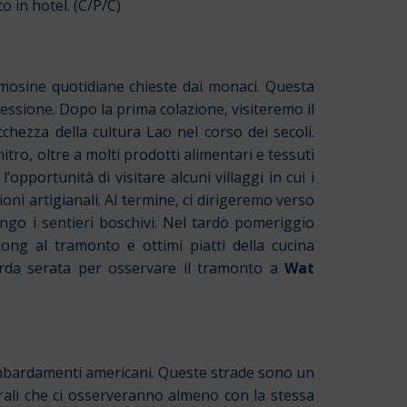
to in hotel. (C/P/C)
elemosine quotidiane chieste dai monaci. Questa
cessione. Dopo la prima colazione, visiteremo il
cchezza della cultura Lao nel corso dei secoli.
lnitro, oltre a molti prodotti alimentari e tessuti
opportunità di visitare alcuni villaggi in cui i
i artigianali. Al termine, ci dirigeremo verso
ngo i sentieri boschivi. Nel tardo pomeriggio
ekong al tramonto e ottimi piatti della cucina
tarda serata per osservare il tramonto a
Wat
mbardamenti americani. Queste strade sono un
rurali che ci osserveranno almeno con la stessa