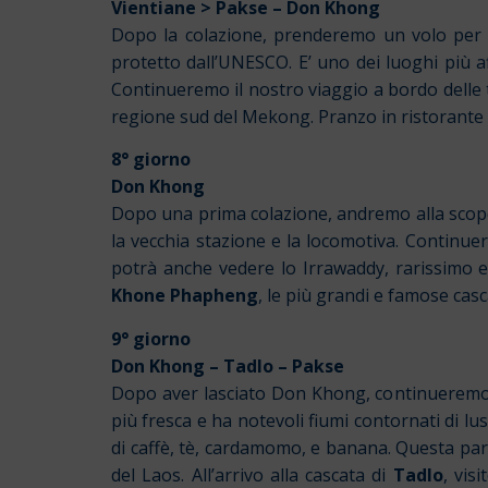
Vientiane > Pakse – Don Khong
Dopo la colazione, prenderemo un volo pe
protetto dall’UNESCO. E’ uno dei luoghi più af
Continueremo il nostro viaggio a bordo delle
regione sud del Mekong. Pranzo in ristorante 
8° giorno
Don Khong
Dopo una prima colazione, andremo alla scopert
la vecchia stazione e la locomotiva. Continue
potrà anche vedere lo Irrawaddy, rarissimo e 
Khone Phapheng
, le più grandi e famose casc
9° giorno
Don Khong – Tadlo – Pakse
Dopo aver lasciato Don Khong, continueremo 
più fresca e ha notevoli fiumi contornati di lu
di caffè, tè, cardamomo, e banana. Questa part
del Laos. All’arrivo alla cascata di
Tadl
o
, vis