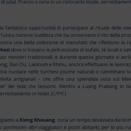
rta di juta). Pranzo e cena in un ristorante locale, pernottamen
 la fantastica opportunità di partecipare al rituale delle 
l’unica nazione buddista che ha conservano il rito della pro
ostra una bella collezione di manufatti che riflettono la ri
Phosi
dove si trovano le pelli essicate di bufalo, tè locali e sa
uoi mestieri tradizionali, e durante questa giornata si avrà l’
ng, Ban Ou, Laoloum e Khmu, ancora effettuano le lavorazion
otrà nuotare nelle turchesi piscine naturali o camminare lu
attività artigianali – che offre una splendida vista sul M
cale” dei telai che tessono. Rientro a Luang Prabang in 
pernottamento in hotel. (C/P/C)
rigiamo a
Xieng Khouang
, zona un tempo devastata dai bo
 pochissimi altri viaggiatori e pochi abitanti, per lo più 