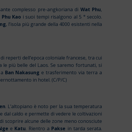
ascinante complesso pre-angkoriana di
Wat Phu
,
e
Phu Kao
i suoi tempi risalgono al 5 ° secolo.
ong
, l’isola più grande della 4000 esistenti nella
 reperti dell’epoca coloniale francese, tra cui
ra le più belle del Laos. Se saremo fortunati, si
o a
Ban Nakasung
e trasferimento via terra a
 pernottamento in hotel. (C/P/C)
en
. L’altopiano è noto per la sua temperatura
e dal caldo e permette di vedere le coltivazioni
e di scoprire alcune delle zone meno conosciute
Nge
e
Katu
. Rientro a
Pakse
in tarda serata.