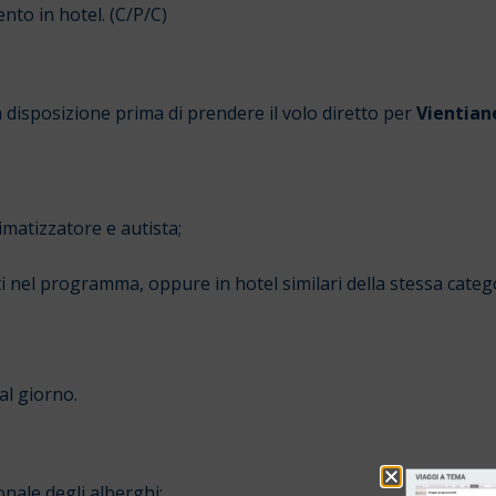
nto in hotel. (C/P/C)
disposizione prima di prendere il volo diretto per
Vientia
limatizzatore e autista;
i nel programma, oppure in hotel similari della stessa categ
al giorno.
onale degli alberghi;