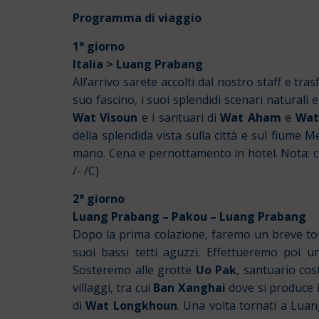
Programma di viaggio
1° giorno
Italia > Luang Prabang
All’arrivo sarete accolti dal nostro staff e trasf
suo fascino, i suoi splendidi scenari naturali 
Wat Visoun
e i santuari di
Wat Aham
e
Wat
della splendida vista sulla città e sul fiume 
mano. Cena e pernottamento in hotel. Nota: co
/- /C)
2° giorno
Luang Prabang – Pakou – Luang Prabang
Dopo la prima colazione, faremo un breve tour
suoi bassi tetti aguzzi. Effettueremo poi 
Sosteremo alle grotte
Uo Pak
, santuario cos
villaggi, tra cui
Ban Xanghai
dove si produce il
di
Wat Longkhoun
. Una volta tornati a Lu