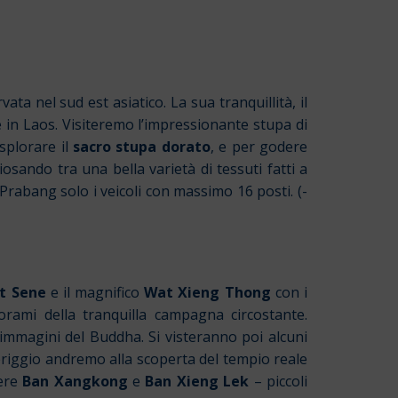
vata nel sud est asiatico. La sua tranquillità, il
re in Laos. Visiteremo l’impressionante stupa di
splorare il
sacro
stupa dorato
, e per godere
osando tra una bella varietà di tessuti fatti a
rabang solo i veicoli con massimo 16 posti. (-
t Sene
e il magnifico
Wat Xieng Thong
con i
rami della tranquilla campagna circostante.
 immagini del Buddha. Si visteranno poi alcuni
riggio andremo alla scoperta del tempio reale
gere
Ban Xangkong
e
Ban Xieng Lek
– piccoli