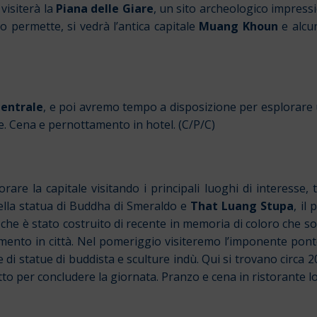
 visiterà la
Piana delle Giare
, un sito archeologico impressi
lo permette, si vedrà l’antica capitale
Muang Khoun
e alcun
entrale
, e poi avremo tempo a disposizione per esplorare u
le. Cena e pernottamento in hotel. (C/P/C)
are la capitale visitando i principali luoghi di interesse, 
della statua di Buddha di Smeraldo e
That Luang Stupa
, il
, che è stato costruito di recente in memoria di coloro che 
mento in città. Nel pomeriggio visiteremo l’imponente ponte d
ne di statue di buddista e sculture indù. Qui si trovano circa 
 per concludere la giornata. Pranzo e cena in ristorante lo