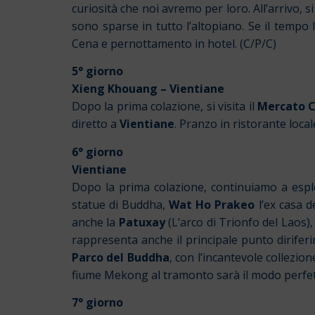
curiosità che noi avremo per loro. All’arrivo, si
sono sparse in tutto l’altopiano. Se il tempo 
Cena e pernottamento in hotel. (C/P/C)
5° giorno
Xieng Khouang – Vientiane
Dopo la prima colazione, si visita il
Mercato C
diretto a
Vientiane
. Pranzo in ristorante loca
6° giorno
Vientiane
Dopo la prima colazione, continuiamo a esplor
statue di Buddha,
Wat Ho Prakeo
l’ex casa 
anche la
Patuxay
(L’arco di Trionfo del Laos)
rappresenta anche il principale punto diriferi
Parco del Buddha
, con l’incantevole collezio
fiume Mekong al tramonto sarà il modo perfetto
7° giorno