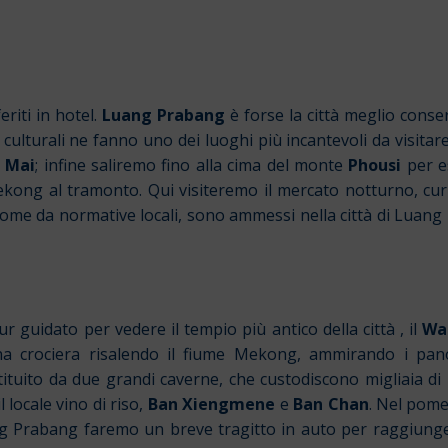
eriti in hotel.
Luang Prabang
è forse la città meglio conser
e culturali ne fanno uno dei luoghi più incantevoli da visita
 Mai
; infine saliremo fino alla cima del monte
Phousi
per e
Mekong al tramonto. Qui visiteremo il mercato notturno, curi
me da normative locali, sono ammessi nella città di Luang P
 guidato per vedere il tempio più antico della città , il
Wa
una crociera risalendo il fiume Mekong, ammirando i pano
tituito da due grandi caverne, che custodiscono migliaia di
 locale vino di riso,
Ban Xiengmene
e
Ban Chan
. Nel pome
ang Prabang faremo un breve tragitto in auto per raggiun