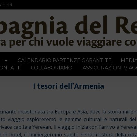
ax.net
I
CALENDARIO PARTENZE GARANTITE
MEDI
ONTATTI
COLLABORIAMO!
ASSICURAZIONI VIAG
I tesori dell’Armenia
cinante incastonata tra Europa e Asia, dove la storia mille
sto viaggio esploreremo le gemme culturali e naturali del
ce capitale Yerevan. Il viaggio inizia con l’arrivo a Yerevan
 in hotel, ci immergeremo subito nell’atmosfera della citt