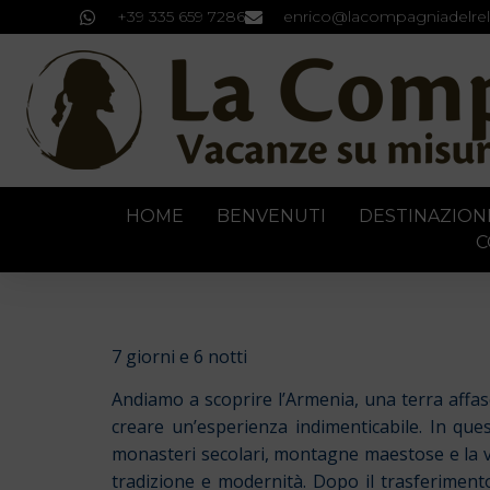
+39 335 659 7286
enrico@lacompagniadelrel
HOME
BENVENUTI
DESTINAZION
C
7 giorni e 6 notti
Andiamo a scoprire l’Armenia, una terra affas
creare un’esperienza indimenticabile. In que
monasteri secolari, montagne maestose e la viva
tradizione e modernità. Dopo il trasferimento