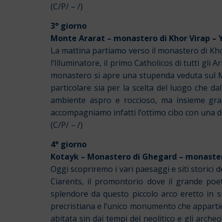
(C/P/ – /)
3° giorno
Monte Ararat – monastero di Khor Virap – 
La mattina partiamo verso il monastero di Khor
l’Illuminatore, il primo Catholicos di tutti gl
monastero si apre una stupenda veduta sul M
particolare sia per la scelta del luogo che da
ambiente aspro e roccioso, ma insieme gra
accompagniamo infatti l’ottimo cibo con una d
(C/P/ – /)
4° giorno
Kotayk – Monastero di Ghegard – monaste
Oggi scopriremo i vari paesaggi e siti storici d
Ciarents, il promontorio dove il grande poe
splendore da questo piccolo arco eretto in sua
precristiana e l’unico monumento che appartien
abitata sin dai tempi del neolitico e gli archeo