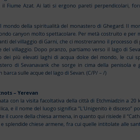
 il Fiume Azat. Ai lati si ergono pareti perpendicolari, f
l mondo della spiritualità del monastero di Ghegard. Il mo
rofondo canyon molto spettacolare. Per metà costruito e per m
anti del villaggio di Garni, che ci mostreranno il processo d
e del villaggio. Dopo pranzo, partiamo verso il lago di Sev
o dei più elevati laghi di acqua dolce del mondo, le cui 
astero di Sevanavank che sorge in cima della penisola e 
in barca sulle acque del lago di Sevan. (C/P/ – /)
tnots – Yerevan
ata con la visita facoltativa della città di Etchmiadzin a 2
lica, e il nome del luogo significa “L’Unigenito è disceso” p
 il cuore della chiesa armena, in quanto qui risiede il “Cathol
 e splendide chiese armene, fra cui quelle intitolate alle sa