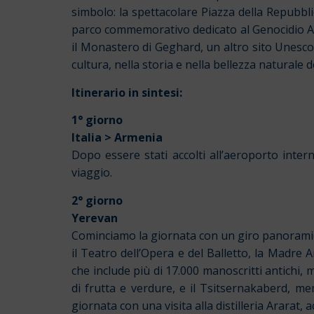
simbolo: la spettacolare Piazza della Repubblic
parco commemorativo dedicato al Genocidio Ar
il Monastero di Geghard, un altro sito Unesco,
cultura, nella storia e nella bellezza naturale d
Itinerario in sintesi:
1° giorno
Italia > Armenia
Dopo essere stati accolti all’aeroporto intern
viaggio.
2° giorno
Yerevan
Cominciamo la giornata con un giro panoramico d
il Teatro dell’Opera e del Balletto, la Madre A
che include più di 17.000 manoscritti antichi, 
di frutta e verdure, e il Tsitsernakaberd, m
giornata con una visita alla distilleria Arara