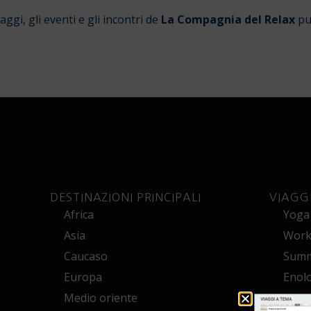
gi, gli eventi e gli incontri de
La Compagnia del Relax
pu
DESTINAZIONI PRINCIPALI
VIAGG
Africa
Yoga
Asia
Works
Caucaso
Summ
Europa
Enol
Medio oriente
Croci