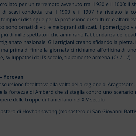
rollato per un terremoto avvenuto tra il 930 e il 1000: il si
di scavi condotta tra il 1900 e il 1907 ha rivelato la 
 tempio si distingue per la profusione di sculture e altoriliev
co sono ornati di viti e melograni stilizzati. Il pomeriggio vi
e più di mille spettatori che ammirano l’abbondanza dei quadr
artigianato nazionale. Gli artigiani creano sfidando la pietra, il 
a prima di finire la giornata ci richiamo all’officina di uno 
e, sviluppatasi dal IX secolo, tipicamente armena. (C/-/ – /)
 – Yerevan
n’escursione facoltativa alla volta della regione di Aragatsotn
della fortezza di Amberd che si staglia contro uno scenario r
d opere delle truppe di Tamerlano nel XIV secolo.
nastero di Hovhannavanq (monastero di San Giovanni Batti