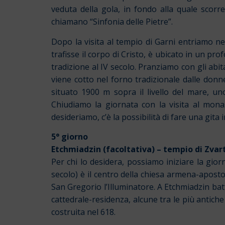
veduta della gola, in fondo alla quale scorre
chiamano “Sinfonia delle Pietre”.
Dopo la visita al tempio di Garni entriamo ne
trafisse il corpo di Cristo, è ubicato in un p
tradizione al IV secolo. Pranziamo con gli abit
viene cotto nel forno tradizionale dalle donn
situato 1900 m sopra il livello del mare, un
Chiudiamo la giornata con la visita al mon
desideriamo, c’è la possibilità di fare una gita 
5° giorno
Etchmiadzin (facoltativa) – tempio di Zvar
Per chi lo desidera, possiamo iniziare la giorn
secolo) è il centro della chiesa armena-aposto
San Gregorio l’Illuminatore. A Etchmiadzin batte
cattedrale-residenza, alcune tra le più antiche
costruita nel 618.