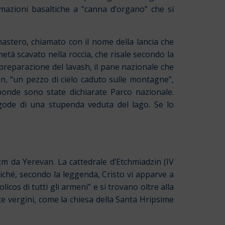
ormazioni basaltiche a “canna d’organo” che si
nastero, chiamato con il nome della lancia che
età scavato nella roccia, che risale secondo la
i preparazione del lavash, il pane nazionale che
an, “un pezzo di cielo caduto sulle montagne”,
sponde sono state dichiarate Parco nazionale.
gode di una stupenda veduta del lago. Se lo
0 km da Yerevan. La cattedrale d’Etchmiadzin (IV
oiché, secondo la leggenda, Cristo vi apparve a
icos di tutti gli armeni” e si trovano oltre alla
nte vergini, come la chiesa della Santa Hripsime