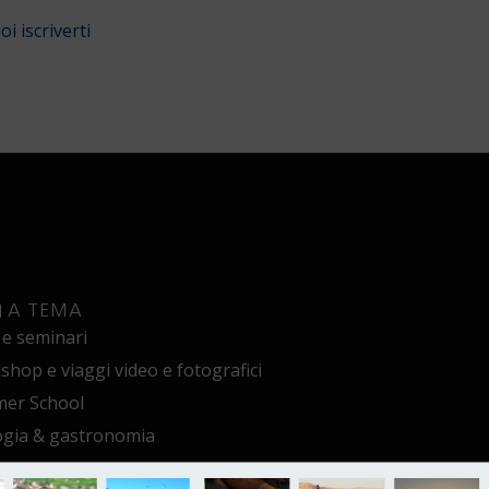
oi iscriverti
I A TEMA
 e seminari
hop e viaggi video e fotografici
er School
ogia & gastronomia
ere in caicco