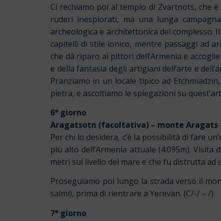
Ci rechiamo poi al tempio di Zvartnots, che è c
ruderi inesplorati, ma una lunga campagna 
archeologica e architettonica del complesso. Il
capitelli di stile ionico, mentre passaggi ad ar
che dà riparo ai pittori dell’Armenia e accogli
e della fantasia degli artigiani dell’arte e dell’
Pranziamo in un locale tipico ad Etchmiadzin, m
pietra, e ascoltiamo le spiegazioni su quest’art
6° giorno
Aragatsotn (facoltativa) – monte Aragats
Per chi lo desidera, c’è la possibilità di fare u
più alto dell’Armenia attuale (4.095m). Visita 
metri sul livello del mare e che fu distrutta a
Proseguiamo poi lungo la strada verso il mo
salmi), prima di rientrare a Yerevan. (C/-/ – /)
7° giorno