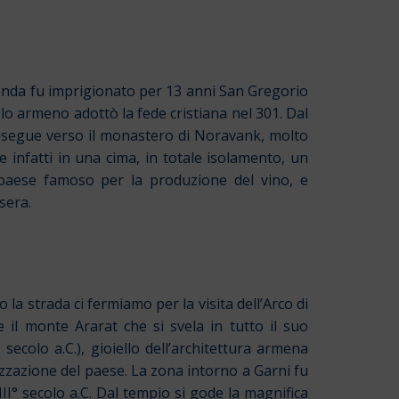
ggenda fu imprigionato per 13 anni San Gregorio
olo armeno adottò la fede cristiana nel 301. Dal
osegue verso il monastero di Noravank, molto
e infatti in una cima, in totale isolamento, un
paese famoso per la produzione del vino, e
sera.
 la strada ci fermiamo per la visita dell’Arco di
il monte Ararat che si svela in tutto il suo
secolo a.C.), gioiello dell’architettura armena
izzazione del paese. La zona intorno a Garni fu
VIII° secolo a.C. Dal tempio si gode la magnifica