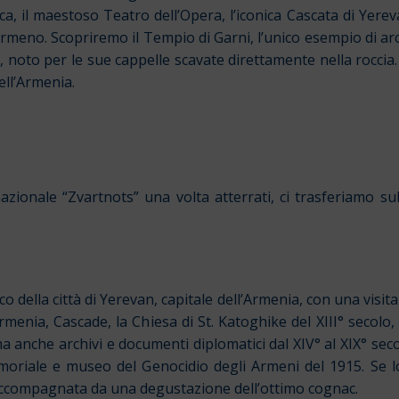
a, il maestoso Teatro dell’Opera, l’iconica Cascata di Yerev
meno. Scopriremo il Tempio di Garni, l’unico esempio di ar
 noto per le sue cappelle scavate direttamente nella roccia
ell’Armenia.
azionale “Zvartnots” una volta atterrati, ci trasferiamo su
ella città di Yerevan, capitale dell’Armenia, con una visita gu
rmenia, Cascade, la Chiesa di St. Katoghike del XIII° secolo,
ma anche archivi e documenti diplomatici dal XIV° al XIX° seco
emoriale e museo del Genocidio degli Armeni del 1915. Se
t, accompagnata da una degustazione dell’ottimo cognac.