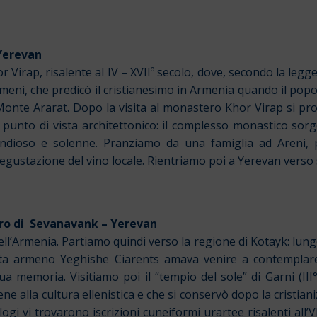
Yerevan
 Virap, risalente al IV – XVIIº secolo, dove, secondo la le
i Armeni, che predicò il cristianesimo in Armenia quando il pop
onte Ararat. Dopo la visita al monastero Khor Virap si pr
l punto di vista architettonico: il complesso monastico sorg
ndioso e solenne. Pranziamo da una famiglia ad Areni, 
egustazione del vino locale. Rientriamo poi a Yerevan verso 
ro di Sevanavank – Yerevan
ell’Armenia. Partiamo quindi verso la regione di Kotayk: lungo
ta armeno Yeghishe Ciarents amava venire a contemplare 
 memoria. Visitiamo poi il “tempio del sole” di Garni (III° 
e alla cultura ellenistica e che si conservò dopo la cristian
logi vi trovarono iscrizioni cuneiformi urartee risalenti all’