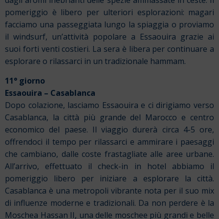
dagli aromi inebrianti delle spezie ammassate in ceste. Il
pomeriggio è libero per ulteriori esplorazioni: magari
facciamo una passeggiata lungo la spiaggia o proviamo
il windsurf, un’attività popolare a Essaouira grazie ai
suoi forti venti costieri. La sera è libera per continuare a
esplorare o rilassarci in un tradizionale hammam.
11° giorno
Essaouira – Casablanca
Dopo colazione, lasciamo Essaouira e ci dirigiamo verso
Casablanca, la città più grande del Marocco e centro
economico del paese. Il viaggio durerà circa 4-5 ore,
offrendoci il tempo per rilassarci e ammirare i paesaggi
che cambiano, dalle coste frastagliate alle aree urbane.
All’arrivo, effettuato il check-in in hotel abbiamo il
pomeriggio libero per iniziare a esplorare la città.
Casablanca è una metropoli vibrante nota per il suo mix
di influenze moderne e tradizionali. Da non perdere è la
Moschea Hassan II, una delle moschee più grandi e belle