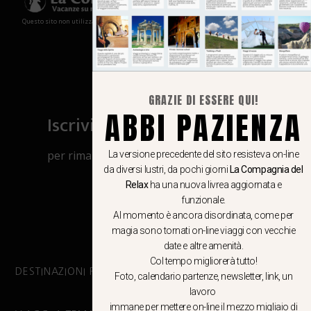
Questo sito non utilizza cookies e non memorizza in alcun modo le tue informazioni
GRAZIE DI ESSERE QUI!
ABBI PAZIENZA
Iscriviti al canale Whatsapp
per rimanere aggiornato su viaggi, eventi
La versione precedente del sito resisteva on-line
da diversi lustri, da pochi giorni
La Compagnia del
e notizie!
Relax
ha una nuova livrea aggiornata e
funzionale.
CLICCA QUI
Al momento è ancora disordinata, come per
magia sono tornati on-line viaggi con vecchie
date e altre amenità.
Col tempo migliorerà tutto!
DESTINAZIONI PRINCIPALI
Foto, calendario partenze, newsletter, link, un
lavoro
immane per mettere on-line il mezzo migliaio di