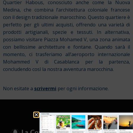
Quartier Habous, conosciuto anche come la Nuova
Medina, che combina l’architettura coloniale francese
con il design tradizionale marocchino. Questo quartiere è
perfetto per gli ultimi acquisti, offrendo una varietà di
prodotti artigianali, spezie e tessuti. In alternativa,
possiamo visitare Piazza Mohamed V, una zona animata
con bellissime architetture e fontane. Quando sarà il
momento, ci trasferiamo all’aeroporto internazionale
Mohammed V di Casablanca per la partenza,
concludendo così la nostra avventura marocchina.
Non esitate a
scrivermi
per ogni informazione.