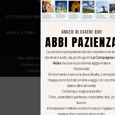
DESTINAZIONI PRINCIPALI
GRAZIE DI ESSERE QUI!
VIAGGI A TEMA
ABBI PAZIENZ
La versione precedente del sito resisteva on-li
da diversi lustri, da pochi giorni
La Compagnia 
Tutti i diritti riservati. E’ vietata la copia e la riproduzione dei
Relax
ha una nuova livrea aggiornata e
contenuti in qualsiasi modo o forma. – COPYRIGHT ©LA
funzionale.
COMPAGNIA DEL RELAX – Made in Springfield srl
Al momento è ancora disordinata, come per
magia sono tornati on-line viaggi con vecchi
date e altre amenità.
Col tempo migliorerà tutto!
Foto, calendario partenze, newsletter, link, un
lavoro
immane per mettere on-line il mezzo migliaio d
pagine che comporranno il sito.