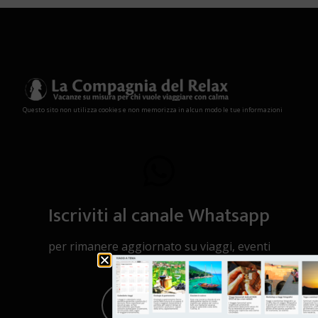
Questo sito non utilizza cookies e non memorizza in alcun modo le tue informazioni
Iscriviti al canale Whatsapp
per rimanere aggiornato su viaggi, eventi
e notizie!
CLICCA QUI