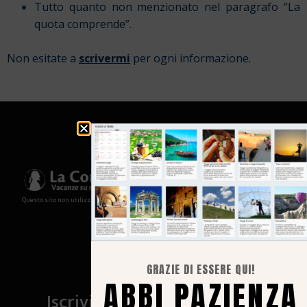
Tutto quanto non menzionato nel paragrafo “La
quota comprende”.
Non esitate a
scrivermi
per ogni informazione.
Questo sito non utilizza cookies e non memorizza in alcun modo le tue informazioni
GRAZIE DI ESSERE QUI!
ABBI PAZIENZA
Iscriviti al canale Whatsapp